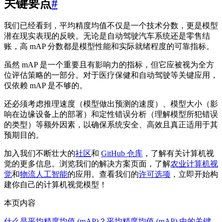
关键要点
#
我们已经看到，平均精度均值不仅是一个技术分数，更是模型
潜在现实表现的反映。无论是自动驾驶汽车系统还是零售结
账，高 mAP 分数都是模型性能和实际就绪程度的可靠指标。
虽然 mAP 是一个重要且有影响力的指标，但它应被视为全方
位评估策略的一部分。对于医疗保健和自动驾驶等关键应用，
仅依赖 mAP 是不够的。
还必须考虑推理速度（模型做出预测的速度）、模型大小（影
响在边缘设备上的部署）和定性错误分析（理解模型所犯错误
的类型）等额外因素，以确保系统安全、高效且真正适用于其
预期目的。
加入我们不断壮大的
社区
和
GitHub 仓库
，了解有关计算机视
觉的更多信息。浏览我们的解决方案页面，了解
农业计算机视
觉
和
物流人工智能
的应用。查看我们的
许可选项
，立即开始构
建你自己的计算机视觉模型！
本页内容
什么是平均精度均值 (mAP)？
平均精度均值 (mAP) 中的关键