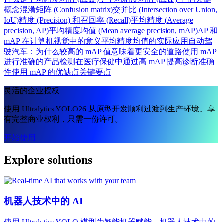
概念
混淆矩阵 (Confusion matrix)
交并比 (Intersection over Union,
IoU)
精度 (Precision) 和召回率 (Recall)
平均精度 (Average
precision, AP)
平均精度均值 (Mean average precision, mAP)
AP 和
mAP 在计算机视觉中的意义
平均精度均值的实际应用
自动驾
驶汽车：为什么较高的 mAP 值意味着更安全的道路
使用 mAP
进行准确的产品检测
在医疗保健中通过高 mAP 提高诊断准确
性
使用 mAP 的优缺点
关键要点
灵活的企业授权
使用 Ultralytics YOLO26 从原型开发顺利过渡到生产环境。享
有完整商业权利，只需一份许可。
开始使用
Explore solutions
机器人技术中的 AI
使用 Ultralytics YOLO 模型为智能机器赋能。机器人技术中的