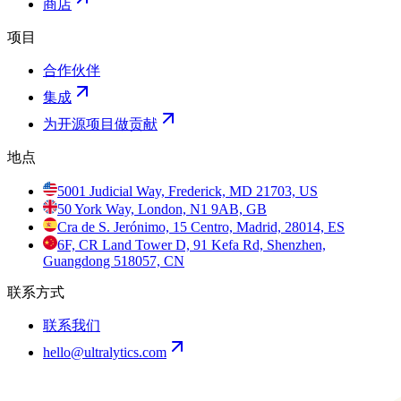
商店
项目
合作伙伴
集成
为开源项目做贡献
地点
5001 Judicial Way, Frederick, MD 21703, US
50 York Way, London, N1 9AB, GB
Cra de S. Jerónimo, 15 Centro, Madrid, 28014, ES
6F, CR Land Tower D, 91 Kefa Rd, Shenzhen,
Guangdong 518057, CN
联系方式
联系我们
hello@ultralytics.com