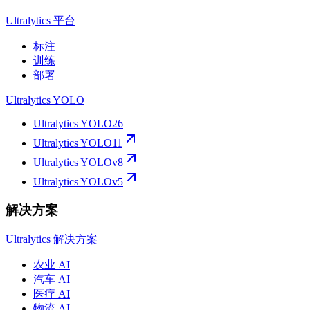
Ultralytics 平台
标注
训练
部署
Ultralytics YOLO
Ultralytics YOLO26
Ultralytics YOLO11
Ultralytics YOLOv8
Ultralytics YOLOv5
解决方案
Ultralytics 解决方案
农业 AI
汽车 AI
医疗 AI
物流 AI