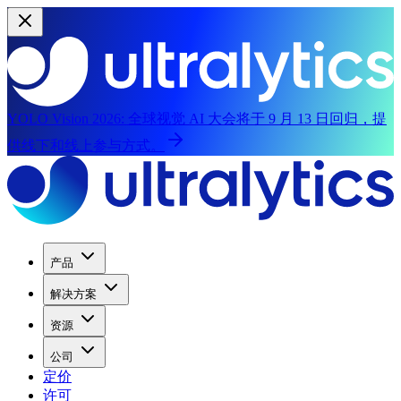
YOLO Vision 2026:
全球视觉 AI 大会将于 9 月 13 日回归，提
供线下和线上参与方式。
产品
解决方案
资源
公司
定价
许可