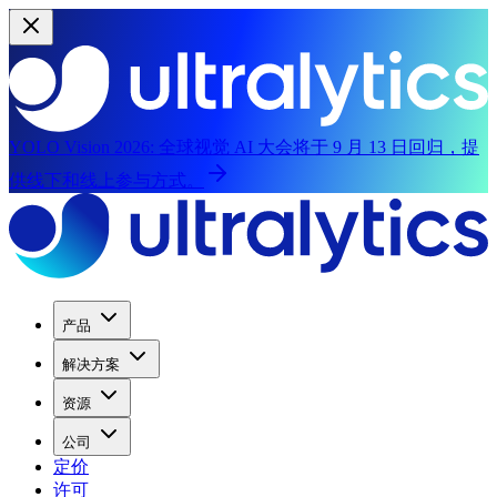
YOLO Vision 2026:
全球视觉 AI 大会将于 9 月 13 日回归，提
供线下和线上参与方式。
产品
解决方案
资源
公司
定价
许可