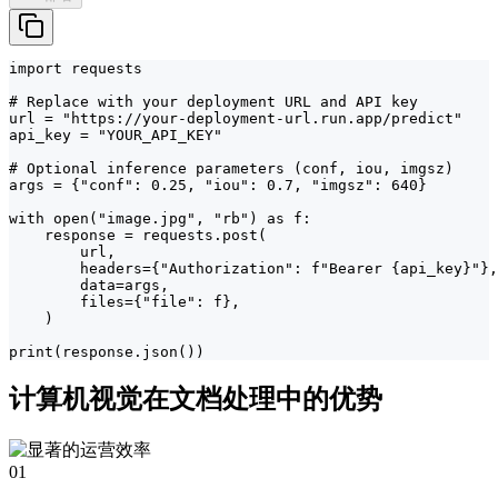
import requests

# Replace with your deployment URL and API key

url = "https://your-deployment-url.run.app/predict"

api_key = "YOUR_API_KEY"

# Optional inference parameters (conf, iou, imgsz)

args = {"conf": 0.25, "iou": 0.7, "imgsz": 640}

with open("image.jpg", "rb") as f:

    response = requests.post(

        url,

        headers={"Authorization": f"Bearer {api_key}"},

        data=args,

        files={"file": f},

    )

print(response.json())
计算机视觉在文档处理中的优势
01