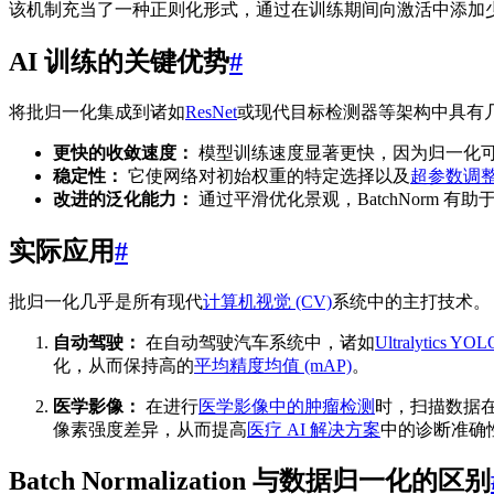
该机制充当了一种正则化形式，通过在训练期间向激活中添加
AI 训练的关键优势
#
将批归一化集成到诸如
ResNet
或现代目标检测器等架构中具有
更快的收敛速度：
模型训练速度显著更快，因为归一化
稳定性：
它使网络对初始权重的特定选择以及
超参数调
改进的泛化能力：
通过平滑优化景观，BatchNorm 
实际应用
#
批归一化几乎是所有现代
计算机视觉 (CV)
系统中的主打技术。
自动驾驶：
在自动驾驶汽车系统中，诸如
Ultralytics YO
化，从而保持高的
平均精度均值 (mAP)
。
医学影像：
在进行
医学影像中的肿瘤检测
时，扫描数据在不
像素强度差异，从而提高
医疗 AI 解决方案
中的诊断准确
Batch Normalization 与数据归一化的区别