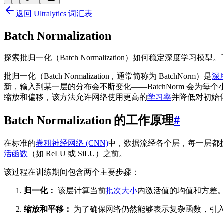
返回 Ultralytics 词汇表
Batch Normalization
探索批归一化（Batch Normalization）如何稳定深度学习模型。了解 
批归一化（Batch Normalization，通常简称为 BatchNorm）是
深度
新，输入到某一层的分布会不断变化——BatchNorm 会为每
缩放和偏移，该方法允许网络使用更高的
学习率
并降低对初始
Batch Normalization 的工作原理
#
在标准的
卷积神经网络 (CNN)
中，数据流经各个层，每一层都
活函数
（如 ReLU 或 SiLU）之前。
该过程在训练期间包含两个主要步骤：
归一化：
该层计算当前
批次大小
内激活值的均值和方差
缩放和平移：
为了确保网络仍然能够表示复杂函数，引入了