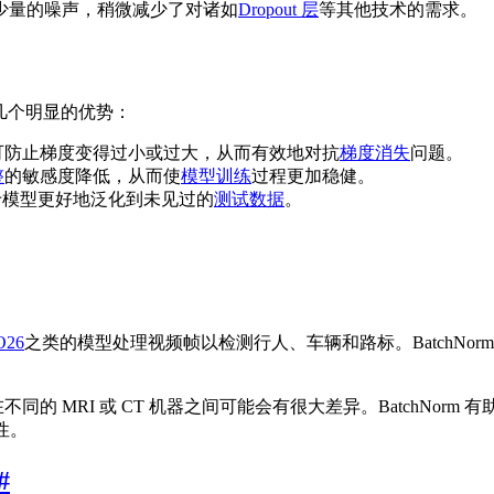
少量的噪声，稍微减少了对诸如
Dropout 层
等其他技术的需求。
几个明显的优势：
可防止梯度变得过小或过大，从而有效地对抗
梯度消失
问题。
整
的敏感度降低，从而使
模型训练
过程更加稳健。
有助于模型更好地泛化到未见过的
测试数据
。
LO26
之类的模型处理视频帧以检测行人、车辆和路标。BatchNorm
同的 MRI 或 CT 机器之间可能会有很大差异。BatchNor
性。
#