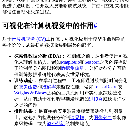
促进了透明度，使开发人员能够调试系统，并使利益相关者能
够信任自动化决策过程。
可视化在计算机视觉中的作用
#
对于
计算机视觉 (CV)
工作流，可视化应用于模型生命周期的
每个阶段，从最初的数据收集到最终的部署。
探索性数据分析 (EDA)：
在训练之前，从业者使用可视
化来理解其输入。诸如
Matplotlib
和
Seaborn
之类的库有助
于绘制类分布图以检测
数据集偏见
。分析这些分布可确
保训练数据准确地代表真实世界环境。
训练动态：
在学习过程中，工程师通过绘制随时间变化
的
损失函数
和
准确率
来监控性能。诸如
TensorBoard
或
Weights & Biases
之类的工具允许用户实时跟踪这些指
标，从而有助于在过程早期发现诸如
过拟合
或梯度消失
之类的问题。
推理结果：
最直接的应用涉及将模型预测叠加到图像
上。这包括为检测任务绘制
边界框
、为
图像分割
绘制像
素级掩码，或为
姿态估计
绘制关键点。