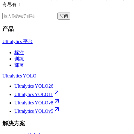
有尽有！
订阅
产品
Ultralytics 平台
标注
训练
部署
Ultralytics YOLO
Ultralytics YOLO26
Ultralytics YOLO11
Ultralytics YOLOv8
Ultralytics YOLOv5
解决方案