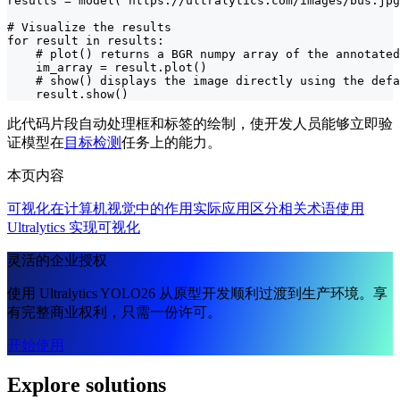
results = model("https://ultralytics.com/images/bus.jpg
# Visualize the results

for result in results:

    # plot() returns a BGR numpy array of the annotated
    im_array = result.plot()

    # show() displays the image directly using the defa
    result.show()
此代码片段自动处理框和标签的绘制，使开发人员能够立即验
证模型在
目标检测
任务上的能力。
本页内容
可视化在计算机视觉中的作用
实际应用
区分相关术语
使用
Ultralytics 实现可视化
灵活的企业授权
使用 Ultralytics YOLO26 从原型开发顺利过渡到生产环境。享
有完整商业权利，只需一份许可。
开始使用
Explore solutions