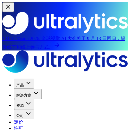
YOLO Vision 2026:
全球视觉 AI 大会将于 9 月 13 日回归，提
供线下和线上参与方式。
产品
解决方案
资源
公司
定价
许可