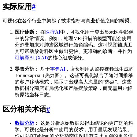
实际应用
#
可视化在各个行业中架起了技术指标与商业价值之间的桥梁。
医疗诊断：
在
医疗AI
中，可视化用于突出显示医学影像
中的异常情况。例如，处理MRI扫描的模型可能会使用
分割叠加来对肿瘤区域进行颜色编码。这种视觉辅助工
具可帮助放射科医生做出更快、更准确的诊断，并作为
可解释AI (XAI)
的核心组成部分。
零售分析：
对于
零售AI
，店长利用从监控视频源生成的
Топлокарты（热力图）。这些可视化聚合了随时间推移
的客户移动模式，揭示了出现高人流量的“热点”。这些
数据指导商店布局优化和产品摆放策略，而无需用户解
析原始坐标日志。
区分相关术语
#
数据分析
：
这是分析原始数据以得出结论的更广泛的科
学。可视化是分析中使用的
技术
，用于呈现发现结果。
你可以在Tableau的分析指南中阅读有关此区别的更多信