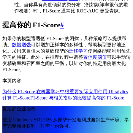
性。当你具有高度倾斜的类分布（例如欺诈率很低的欺
诈检测）时，F1-Score 通常比 ROC-AUC 更受青睐。
提高你的 F1-Score
#
如果你的模型遭遇低 F1-Score 的困扰，几种策略可以提供帮
助。
数据增强
可以增加正样本的多样性，帮助模型更好地泛
化。采用来自强大的基础模型的
迁移学习
使网络能够利用预先
学习的特征。此外，在推理过程中调整
置信度阈值
可以手动转
变精确率和召回率之间的平衡，以针对你的特定用例最大化
F1-Score。
本页内容
为什么 F1-Score 在机器学习中很重要
实际应用
使用 Ultralytics
计算 F1-Score
F1-Score 与相关指标的比较
提高你的 F1-Score
灵活的企业授权
使用 Ultralytics YOLO26 从原型开发顺利过渡到生产环境。享
有完整商业权利，只需一份许可。