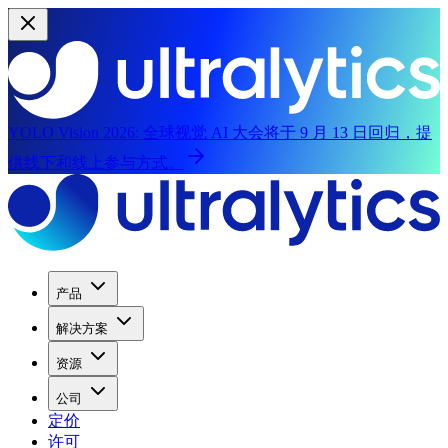
YOLO Vision 2026:
全球视觉 AI 大会将于 9 月 13 日回归，提
供线下和线上参与方式。
产品
解决方案
资源
公司
定价
许可