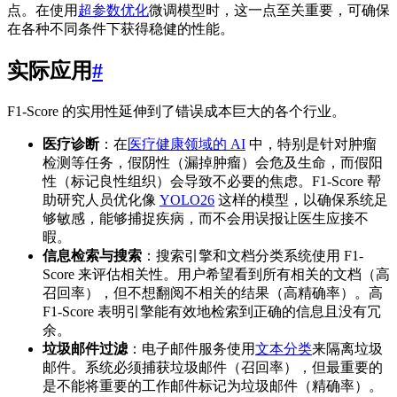
点。在使用
超参数优化
微调模型时，这一点至关重要，可确保
在各种不同条件下获得稳健的性能。
实际应用
#
F1-Score 的实用性延伸到了错误成本巨大的各个行业。
医疗诊断
：在
医疗健康领域的 AI
中，特别是针对肿瘤
检测等任务，假阴性（漏掉肿瘤）会危及生命，而假阳
性（标记良性组织）会导致不必要的焦虑。F1-Score 帮
助研究人员优化像
YOLO26
这样的模型，以确保系统足
够敏感，能够捕捉疾病，而不会用误报让医生应接不
暇。
信息检索与搜索
：搜索引擎和文档分类系统使用 F1-
Score 来评估相关性。用户希望看到所有相关的文档（高
召回率），但不想翻阅不相关的结果（高精确率）。高
F1-Score 表明引擎能有效地检索到正确的信息且没有冗
余。
垃圾邮件过滤
：电子邮件服务使用
文本分类
来隔离垃圾
邮件。系统必须捕获垃圾邮件（召回率），但最重要的
是不能将重要的工作邮件标记为垃圾邮件（精确率）。