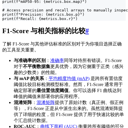
print(f"mAP50-95: {metrics.box.map}")

# Access precision and recall arrays to manually inspec
print(f"Precision: {metrics.box.p}")

print(f"Recall: {metrics.box.r}")
F1-Score 与相关指标的比较
#
了解 F1-Score 与其他评估标准的区别对于为你项目选择正确
的工具至关重要。
与准确率的区别
：
准确率
同等对待所有错误。F1-Score
对于
不平衡数据集
更具优势，因为它侧重于正类（感兴
趣的少数类）的性能。
与 mAP 的关系
：
平均精度均值 (mAP)
是跨所有置信度
阈值比较目标检测模型标准。然而，F1-Score 通常用于
确定部署的
最佳置信度阈值
。你可以选择 F1 曲线达到
峰值的阈值来部署你的应用程序。
混淆矩阵
：
混淆矩阵
提供了原始计数（真正例、假正例
等），F1-Score 正是从中派生出来的。虽然混淆矩阵提
供了详细的粒度，但 F1-Score 提供了用于快速比较的单
个汇总统计数据。
ROC-AUC
：
曲线下面积 (AUC)
衡量跨所有阈值的可分