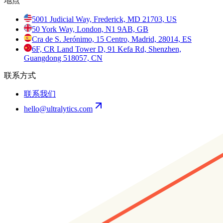
地点
5001 Judicial Way, Frederick, MD 21703, US
50 York Way, London, N1 9AB, GB
Cra de S. Jerónimo, 15 Centro, Madrid, 28014, ES
6F, CR Land Tower D, 91 Kefa Rd, Shenzhen,
Guangdong 518057, CN
联系方式
联系我们
hello@ultralytics.com