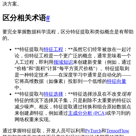
决方案。
区分相关术语
#
要完全掌握数据科学流程，区分特征提取和类似概念是有帮助
的。
**特征提取与
特征工程
：**虽然它们经常被放在一起讨
论，但特征工程是一个更广泛的概念，通常意味着一个
人工过程，即利用
领域知识
来创建新变量（例如，通过
“价格”和“面积”计算“每平方英尺价格”）。特征提取则
是一种特定技术——在深度学习中通常是自动化的——
它将高维数据（如像素）投影到一个低维的
特征向量
中。
**特征提取与
特征选择
：**特征选择涉及在不改变
现有
特征的情况下选择其子集，只是剔除不太重要的特征以
减少噪声。相反，特征提取通过转换和组合原始数据点
来创建
新
特征，例如通过
主成分分析 (PCA)
或学习到的
网络权重来实现。
通过掌握特征提取，开发人员可以利用
PyTorch
和
TensorFlow