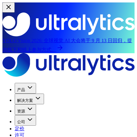
YOLO Vision 2026:
全球视觉 AI 大会将于 9 月 13 日回归，提
供线下和线上参与方式。
产品
解决方案
资源
公司
定价
许可