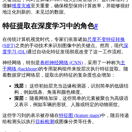
缓解
维度灾难
至关重要，确保模型保持计算效率，并能够很好
地泛化到新的、未见过的数据。
特征提取在深度学习中的角色
#
在传统计算机视觉时代，专家们依靠诸如
尺度不变特征转换
(SIFT)
之类的手动技术来识别图像中的关键点。然而，现代
深
度学习 (DL)
通过自动化特征发现彻底改变了这一工作流程。
神经网络，特别是
卷积神经网络 (CNN)
，采用了一种称为
主
干网络 (backbone)
的专用架构组件来按层次执行特征提取。随
着数据穿过网络层，提取出的特征的复杂度也会增加：
浅层：
这些初始层充当边缘检测器，识别简单的低级结
构，例如线条、角落和颜色梯度。
深层：
随着网络加深，这些简单的元素被聚合为高级语
义表示，例如车辆的形状、人脸或特定的动物斑纹。
这些学习到的表示被存储在
特征图 (feature maps)
中，随后传递
给检测头以执行
目标检测
或图像分类等任务。