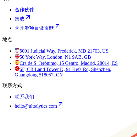
合作伙伴
集成
为开源项目做贡献
地点
5001 Judicial Way, Frederick, MD 21703, US
50 York Way, London, N1 9AB, GB
Cra de S. Jerónimo, 15 Centro, Madrid, 28014, ES
6F, CR Land Tower D, 91 Kefa Rd, Shenzhen,
Guangdong 518057, CN
联系方式
联系我们
hello@ultralytics.com