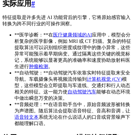
实际应用
#
特征提取是许多先进 AI 功能背后的引擎，它将原始感官输入
转换为跨不同行业的可操作洞察。
**医学诊断：**在
医疗健康领域的AI
应用中，模型会分
析复杂的医学影像，例如 MRI 或 CT 扫描。复杂的特征
提取算法可以识别组织密度或纹理中的微小异常，这些
异常可能预示着早期病变。通过隔离这些关键的视觉标
记，系统能够以显著更高的准确率和速度协助放射科医
生进行
肿瘤检测
。
**自动驾驶：**自动驾驶汽车依靠实时特征提取来安全
导航。车载摄像头将视频流传输到
计算机视觉 (CV)
模
型，这些模型会立即提取与车道线、交通灯和行人动态
相关的特征。这一能力使
自动驾驶汽车
能够在动态环境
中做出瞬息万变的决策。
**音频处理：**在语音助手当中，原始音频波形被转换
为声谱图。随后算法会提取语音特征、音高和音调，让
语音转文本
系统无论在什么说话人的口音或背景噪声下
都能理解口语。