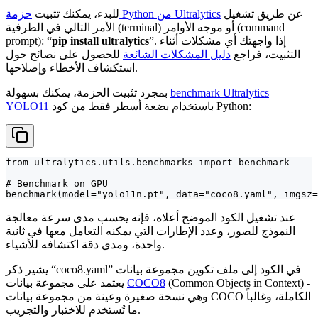
عن طريق تشغيل
حزمة Python من Ultralytics
للبدء، يمكنك تثبيت
الأمر التالي في الطرفية (terminal) أو موجه الأوامر (command
”. إذا واجهتك أي مشكلات أثناء
pip install ultralytics
prompt): “
التثبيت، فراجع
دليل المشكلات الشائعة
للحصول على نصائح حول
استكشاف الأخطاء وإصلاحها.
benchmark Ultralytics
بمجرد تثبيت الحزمة، يمكنك بسهولة
باستخدام بضعة أسطر فقط من كود Python:
YOLO11
from ultralytics.utils.benchmarks import benchmark

# Benchmark on GPU

benchmark(model="yolo11n.pt", data="coco8.yaml", imgsz=
عند تشغيل الكود الموضح أعلاه، فإنه يحسب مدى سرعة معالجة
النموذج للصور، وعدد الإطارات التي يمكنه التعامل معها في ثانية
واحدة، ومدى دقة اكتشافه للأشياء.
يشير ذكر “coco8.yaml” في الكود إلى ملف تكوين مجموعة بيانات
(Common Objects in Context) -
COCO8
يعتمد على مجموعة بيانات
وهي نسخة صغيرة وعينة من مجموعة بيانات COCO الكاملة، وغالباً
ما تُستخدم للاختبار والتجريب.