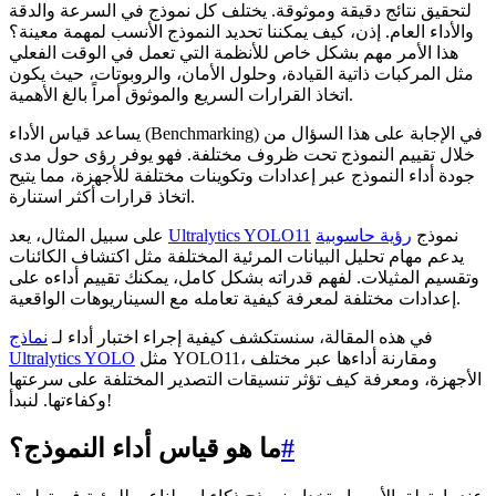
لتحقيق نتائج دقيقة وموثوقة. يختلف كل نموذج في السرعة والدقة
والأداء العام. إذن، كيف يمكننا تحديد النموذج الأنسب لمهمة معينة؟
هذا الأمر مهم بشكل خاص للأنظمة التي تعمل في الوقت الفعلي
مثل المركبات ذاتية القيادة، وحلول الأمان، والروبوتات، حيث يكون
اتخاذ القرارات السريع والموثوق أمراً بالغ الأهمية.
يساعد قياس الأداء (Benchmarking) في الإجابة على هذا السؤال من
خلال تقييم النموذج تحت ظروف مختلفة. فهو يوفر رؤى حول مدى
جودة أداء النموذج عبر إعدادات وتكوينات مختلفة للأجهزة، مما يتيح
اتخاذ قرارات أكثر استنارة.
نموذج
رؤية حاسوبية
Ultralytics YOLO11
على سبيل المثال، يعد
يدعم مهام تحليل البيانات المرئية المختلفة مثل اكتشاف الكائنات
وتقسيم المثيلات. لفهم قدراته بشكل كامل، يمكنك تقييم أداءه على
إعدادات مختلفة لمعرفة كيفية تعامله مع السيناريوهات الواقعية.
في هذه المقالة، سنستكشف كيفية إجراء اختبار أداء لـ
نماذج
مثل YOLO11، ومقارنة أداءها عبر مختلف
Ultralytics YOLO
الأجهزة، ومعرفة كيف تؤثر تنسيقات التصدير المختلفة على سرعتها
وكفاءتها. لنبدأ!
#
ما هو قياس أداء النموذج؟