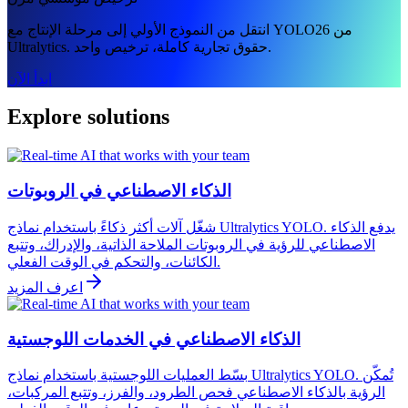
انتقل من النموذج الأولي إلى مرحلة الإنتاج مع YOLO26 من
Ultralytics. حقوق تجارية كاملة، ترخيص واحد.
ابدأ الآن
Explore solutions
الذكاء الاصطناعي في الروبوتات
شغّل آلات أكثر ذكاءً باستخدام نماذج Ultralytics YOLO. يدفع الذكاء
الاصطناعي للرؤية في الروبوتات الملاحة الذاتية، والإدراك، وتتبع
الكائنات، والتحكم في الوقت الفعلي.
اعرف المزيد
الذكاء الاصطناعي في الخدمات اللوجستية
بسّط العمليات اللوجستية باستخدام نماذج Ultralytics YOLO. تُمكّن
الرؤية بالذكاء الاصطناعي فحص الطرود، والفرز، وتتبع المركبات،