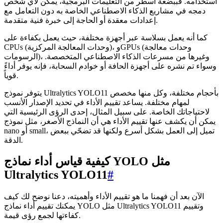
استخدامه. فببضعة أسطر من التعليمات البرمجية، يمكن لأي شخص
دمجه في مشاريع الذكاء الاصطناعي الخاصة به دون التعامل مع
إعدادات معقدة أو الحاجة إلى خبرة فنية متقدمة.
كما أنه يعمل بسلاسة عبر أجهزة مختلفة، حيث يعمل بكفاءة على
CPUs (وحدات المعالجة المركزية)، وGPUs (وحدات معالجة
الرسومات)، وغيرها من مسرعات الذكاء الاصطناعي المتخصصة.
وسواء تم نشره على أجهزة الحافة أو خوادم السحابة، فإنه يوفر أداءً
قوياً.
يتوفر نموذج Ultralytics YOLO11 بأحجام مختلفة، وكل منها مخصص
لمهام مختلفة. يساعد تقييم الأداء في تحديد الإصدار الأنسب
لاحتياجاتك الخاصة. على سبيل المثال، إحدى الرؤى الرئيسية التي
يمكن أن يكشف عنها تقييم الأداء هي أن النماذج الأصغر، مثل نموذج
nano أو small، تميل إلى العمل بشكل أسرع ولكنها قد تضحّي ببعض
الدقة.
كيفية قياس أداء نماذج YOLO مثل
Ultralytics YOLO11
#
الآن بعد أن فهمنا ما هو تقييم الأداء وأهميته، دعنا نوضح لك كيف
يمكنك تقييم أداء نماذج YOLO مثل Ultralytics YOLO11 وتقييم
كفاءتها لجمع رؤى قيمة.