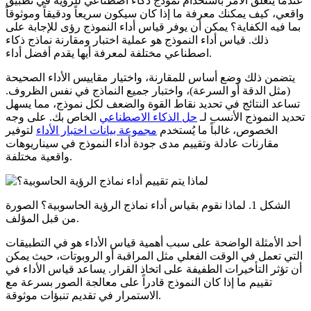
عندما يتعلق الأمر باستخدام نموذج ذكاء اصطناعي للرؤية في تطبيق
واقعي، كيف يمكنك معرفة ما إذا كان سيكون سريعاً ودقيقاً وموثوقاً
بما فيه الكفاية؟ يمكن أن يوفر قياس أداء النموذج رؤى للإجابة على
ذلك. قياس أداء النموذج هو عملية اختبار ومقارنة نماذج ذكاء
اصطناعي مختلفة لمعرفة أيها يقدم أفضل أداء.
يتضمن ذلك وضع أساس للمقارنة، واختيار مقاييس الأداء الصحيحة
(مثل الدقة أو السرعة)، واختبار جميع النماذج في نفس الظروف.
تساعد النتائج في تحديد نقاط القوة والضعف لكل نموذج، مما يسهل
تحديد النموذج الأنسب لـ
حل الذكاء الاصطناعي
الخاص بك. على وجه
الخصوص، غالباً ما يُستخدم
مجموعة بيانات اختبار الأداء
لتوفير
مقارنات عادلة وتقييم مدى جودة أداء النموذج في سيناريوهات
واقعية مختلفة.
الشكل 1. لماذا نقوم بقياس أداء نماذج الرؤية الحاسوبية؟ الصورة
من قبل المؤلف.
أحد الأمثلة الواضحة على سبب أهمية قياس الأداء هو في التطبيقات
التي تعمل في الوقت الفعلي مثل المراقبة أو الروبوتات، حيث يمكن
أن تؤثر التأخيرات الطفيفة على اتخاذ القرار. يساعد قياس الأداء في
تقييم ما إذا كان النموذج قادراً على معالجة الصور بسرعة مع
الاستمرار في تقديم تنبؤات موثوقة.