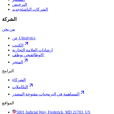
الترخيص
الشركات الناشئة
جديد
الشركة
من نحن
عن Ultralytics
الكتيب
إرشادات العلامة التجارية
نحن نوظف!
الوظائف
المتجر
البرامج
الشركاء
التكاملات
المساهمة في البرمجيات مفتوحة المصدر
المواقع
5001 Judicial Way, Frederick, MD 21703, US