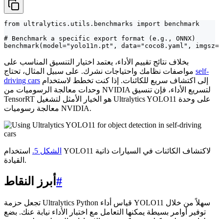
from ultralytics.utils.benchmarks import benchmark

# Benchmark a specific export format (e.g., ONNX)

benchmark(model="yolo11n.pt", data="coco8.yaml", imgsz=
بخلاف نتائج تقييم الأداء، يعتمد اختيار التنسيق المناسب على
self-
مواصفات نظامك واحتياجات نشرك. على سبيل المثال، تحتاج
إلى اكتشاف سريع للكائنات. إذا كنت تخطط لاستخدام
driving cars
وحدات معالجة الرسوميات من NVIDIA لتسريع الأداء، فإن تنسيق
TensorRT هو الخيار الأمثل لتشغيل Ultralytics YOLO11 على وحدة
معالجة رسوميات NVIDIA.
الشكل 5.
استخدام YOLO11 لاكتشاف الكائنات في السيارات ذاتية
القيادة.
#
أبرز النقاط
تجعل حزمة Ultralytics Python قياس أداء YOLO11 سهلاً من خلال
توفير أوامر بسيطة يمكنها التعامل مع اختبار الأداء نيابة عنك. بضع