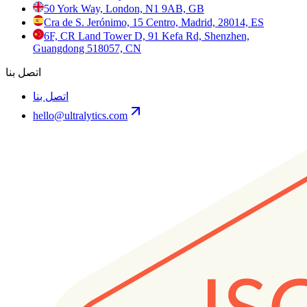
50 York Way, London, N1 9AB, GB
Cra de S. Jerónimo, 15 Centro, Madrid, 28014, ES
6F, CR Land Tower D, 91 Kefa Rd, Shenzhen,
Guangdong 518057, CN
اتصل بنا
اتصل بنا
hello@ultralytics.com