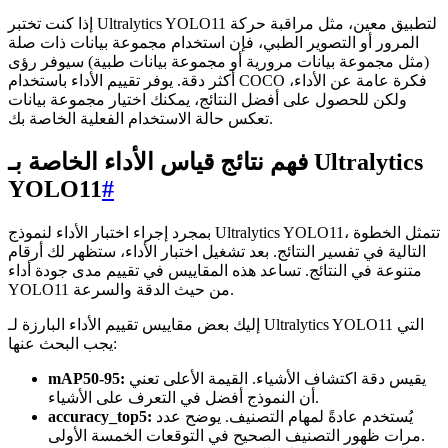
إذا كنت تختبر Ultralytics YOLO11 لتطبيق معين، مثل مراقبة حركة
المرور أو التصوير الطبي، فإن استخدام مجموعة بيانات ذات صلة
(مثل مجموعة بيانات مرورية أو مجموعة بيانات طبية) سيوفر رؤى
أكثر دقة. يوفر تقييم الأداء باستخدام COCO فكرة عامة عن الأداء،
ولكن للحصول على أفضل النتائج، يمكنك اختيار مجموعة بيانات
تعكس حالة الاستخدام الفعلية الخاصة بك.
فهم نتائج قياس الأداء الخاصة بـ Ultralytics
YOLO11
#
بمجرد إجراء اختبار الأداء لنموذج Ultralytics YOLO11، تتمثل الخطوة
التالية في تفسير النتائج. بعد تشغيل اختبار الأداء، ستظهر لك أرقام
متنوعة في النتائج. تساعد هذه المقاييس في تقييم مدى جودة أداء
YOLO11 من حيث الدقة والسرعة.
إليك بعض مقاييس تقييم الأداء البارزة لـ Ultralytics YOLO11 التي
يجب البحث عنها:
يقيس دقة اكتشاف الأشياء. القيمة الأعلى تعني
mAP50-95:
أن النموذج أفضل في التعرف على الأشياء.
يُستخدم عادةً لمهام التصنيف. يوضح عدد
accuracy_top5:
مرات ظهور التصنيف الصحيح في التوقعات الخمسة الأولى.