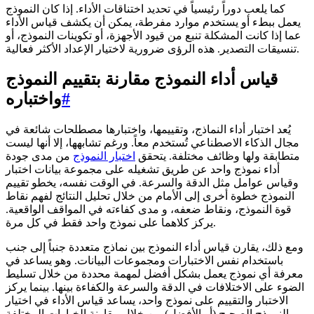
كما يلعب دوراً رئيسياً في تحديد اختناقات الأداء. إذا كان النموذج
يعمل ببطء أو يستخدم موارد مفرطة، يمكن أن يكشف قياس الأداء
عما إذا كانت المشكلة تنبع من قيود الأجهزة، أو تكوينات النموذج، أو
تنسيقات التصدير. هذه الرؤى ضرورية لاختيار الإعداد الأكثر فعالية.
قياس أداء النموذج مقارنة بتقييم النموذج
#
واختباره
يُعد اختبار أداء النماذج، وتقييمها، واختبارها مصطلحات شائعة في
مجال الذكاء الاصطناعي تُستخدم معاً. ورغم تشابهها، إلا أنها ليست
متطابقة ولها وظائف مختلفة. يتحقق
اختبار النموذج
من مدى جودة
أداء نموذج واحد عن طريق تشغيله على مجموعة بيانات اختبار
وقياس عوامل مثل الدقة والسرعة. في الوقت نفسه، يخطو تقييم
النموذج خطوة أخرى إلى الأمام من خلال تحليل النتائج لفهم نقاط
قوة النموذج، ونقاط ضعفه، و مدى كفاءته في المواقف الواقعية.
يركز كلاهما على نموذج واحد فقط في كل مرة.
ومع ذلك، يقارن قياس أداء النموذج بين نماذج متعددة جنباً إلى جنب
باستخدام نفس الاختبارات ومجموعات البيانات. وهو يساعد في
معرفة أي نموذج يعمل بشكل أفضل لمهمة محددة من خلال تسليط
الضوء على الاختلافات في الدقة والسرعة والكفاءة بينها. بينما يركز
الاختبار والتقييم على نموذج واحد، يساعد قياس الأداء في اختيار
النموذج الصحيح (أو الأفضل) من خلال مقارنة الخيارات المختلفة