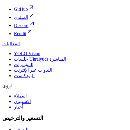
GitHub
المنتدى
Discord
Reddit
الفعاليات
YOLO Vision
جلسات Ultralytics المباشرة
المؤتمرات
الندوات عبر الإنترنت
البودكاست
الرؤى
العملاء
الاستبيان
أخبار
التسعير والترخيص
التسعير