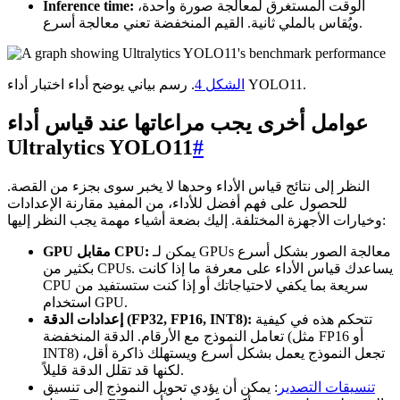
الوقت المستغرق لمعالجة صورة واحدة،
Inference time:
ويُقاس بالملي ثانية. القيم المنخفضة تعني معالجة أسرع.
. رسم بياني يوضح أداء اختبار أداء YOLO11.
الشكل 4
عوامل أخرى يجب مراعاتها عند قياس أداء
Ultralytics YOLO11
#
النظر إلى نتائج قياس الأداء وحدها لا يخبر سوى بجزء من القصة.
للحصول على فهم أفضل للأداء، من المفيد مقارنة الإعدادات
وخيارات الأجهزة المختلفة. إليك بضعة أشياء مهمة يجب النظر إليها:
يمكن لـ GPUs معالجة الصور بشكل أسرع
GPU مقابل CPU:
بكثير من CPUs. يساعدك قياس الأداء على معرفة ما إذا كانت
CPU سريعة بما يكفي لاحتياجاتك أو إذا كنت ستستفيد من
استخدام GPU.
تتحكم هذه في كيفية
إعدادات الدقة (FP32, FP16, INT8):
تعامل النموذج مع الأرقام. الدقة المنخفضة (مثل FP16 أو
INT8) تجعل النموذج يعمل بشكل أسرع ويستهلك ذاكرة أقل،
لكنها قد تقلل الدقة قليلاً.
تنسيقات التصدير
: يمكن أن يؤدي تحويل النموذج إلى تنسيق