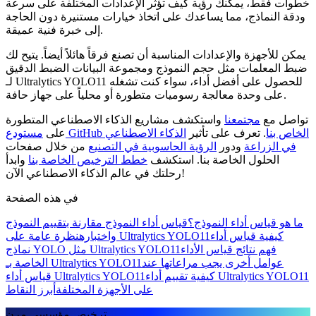
خطوات فقط، يمكنك رؤية كيف تؤثر الإعدادات المختلفة على سرعة
ودقة النماذج، مما يساعدك على اتخاذ خيارات مستنيرة دون الحاجة
إلى خبرة فنية عميقة.
يمكن للأجهزة والإعدادات المناسبة أن تصنع فرقاً هائلاً أيضاً. يتيح لك
ضبط المعلمات مثل حجم النموذج ومجموعة البيانات الضبط الدقيق
لـ Ultralytics YOLO11 للحصول على أفضل أداء، سواء كنت تشغله
على وحدة معالجة رسوميات متطورة أو محلياً على جهاز حافة.
تواصل مع
مجتمعنا
واستكشف مشاريع الذكاء الاصطناعي المتطورة
مستودع GitHub الخاص بنا
. تعرف على تأثير
الذكاء الاصطناعي
على
في الزراعة
ودور
الرؤية الحاسوبية في التصنيع
من خلال صفحات
الحلول الخاصة بنا. استكشف
خطط الترخيص الخاصة بنا
وابدأ
رحلتك في عالم الذكاء الاصطناعي الآن!
في هذه الصفحة
ما هو قياس أداء النموذج؟
قياس أداء النموذج مقارنة بتقييم النموذج
كيفية قياس أداء
نظرة عامة على Ultralytics YOLO11
واختباره
فهم نتائج قياس الأداء
نماذج YOLO مثل Ultralytics YOLO11
عوامل أخرى يجب مراعاتها عند
الخاصة بـ Ultralytics YOLO11
كيفية تقييم أداء Ultralytics YOLO11
قياس أداء Ultralytics YOLO11
على الأجهزة المختلفة
أبرز النقاط
ترخيص مؤسسي مرن