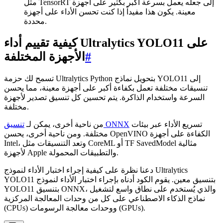
مثل TensorRT إلى جعله يعمل بسرعة أكبر بكثير على أجهزة
معينة. يكون هذا مفيداً إذا كنت تحسن الأداء على أجهزة
محددة.
كيفية تقييم أداء Ultralytics YOLO11 على
#
الأجهزة المختلفة
تسمح لك حزمة Ultralytics Python بتحويل نماذج YOLO11 إلى
تنسيقات مختلفة تعمل بكفاءة أكبر على أجهزة معينة، مما يحسن
السرعة واستخدام الذاكرة. يتم تحسين كل تنسيق تصدير لأجهزة
مختلفة.
تسريع الأداء عبر بيئات
تنسيق ONNX
من ناحية أخرى، يمكن لـ
مختلفة. ومن ناحية أخرى، يحسن OpenVINO الكفاءة على أجهزة
Intel، وتعد التنسيقات مثل CoreML أو TF SavedModel مثالية
لأجهزة Apple والتطبيقات المحمولة.
دعنا نظرة على كيفية إجراء اختبار الأداء لنموذج Ultralytics
YOLO11 بتنسيق معين. يقوم الكود أدناه بإجراء اختبار الأداء لنموذج
YOLO11 بتنسيق ONNX، والذي يُستخدم على نطاق واسع لتشغيل
نماذج الذكاء الاصطناعي على كل من وحدات المعالجة المركزية
(CPUs) ووحدات معالجة الرسومات (GPUs).