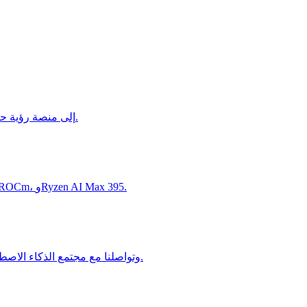
أبرز مقتطفات أول لقاء مجتمعي لـ Ultralytics في شينزين: تطور YOLO إلى منصة رؤية حاسوبية متكاملة وما هو التالي لمجتمع الذكاء الاصطناعي في الصين.
تشارك Ultralytics الدروس المستفادة من يوم مطوري AMD في شنغهاي حول AMD AI: نشر الذكاء الاصطناعي محلياً، والأنظمة الوكيلة، وROCm، وRyzen AI Max 395.
انضم إلينا في ملخص وقت Ultralytics في مؤتمر Embedded Vision Summit 2026، حيث استعرضنا Ultralytics YOLO26 وتواصلنا مع مجتمع الذكاء الاصطناعي في سانتا كلارا.