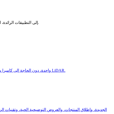
تعمق في أحدث اتجاهات الذكاء الاصطناعي والرؤية الحاسوبية مع Ultralytics. من تطورات YOLO إلى التطبيقات الرائدة، استكشف كيف نشكل مستقبل التكنولوجيا.
تعرف على كيفية قيام مهمة تقدير العمق الجديدة في Ultralytics YOLO26 بالتنبؤ بالعمق المتري لكل بكسل من صورة RGB واحدة، دون الحاجة إلى كاميرا مزدوجة أو نظام LiDAR.