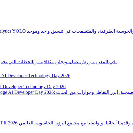
نظرة من داخل اللقاء السنوي لشركة Ultralytics في المغرب. ورش عمل، وتجارب ثقافية، واللحظات التي تجمع فريقنا العالمي معاً.
أبرز نقاط Ultralytics من فعالية ology Day 2026