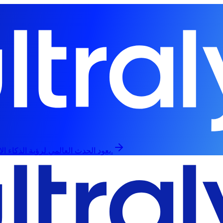
يعود الحدث العالمي لرؤية الذكاء الاصطناعي في 13 سبتمبر، حضورياً وعبر الإنترنت.