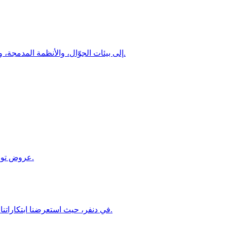
تعرّف على كيفية قيام تكامل تصدير LiteRT الجديد بجلب استنتاج Ultralytics YOLO إلى بيئات الجوّال، والأنظمة المدمجة، والحوسبة الطرفية، والمتصفحات في تنسيق واحد وموحد.
ملخص مشاركة Ultralytics في فعالية Qualcomm x Extreme Vision Edge AI Developer Day 2026: عروض توضيحية، أبرز النقاط، وحوارات من الحدث.
ألقِ نظرة على أبرز المحطات خلال مشاركة Ultralytics في مؤتمر CVPR 2026 في دنفر، حيث استعرضنا ابتكاراتنا، وقدمنا أبحاثنا، وتواصلنا مع مجتمع الرؤية الحاسوبية العالمي.