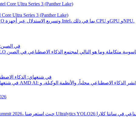
تسريع Ultralytics YOLO26 باستخدام OpenVINO على معالجات  Ultra Series 3 (Panther Lake
اكتشف كيفية تصدير نماذج Ultralytics YOLO26 إلى تنسيق OpenVINO وتسريع الاستدلال عبر أجهزة Intel، بما في ذلك CPU وGPU وNPU.
لقاء مجتمع tics
Ultralytics في يوم مطوري AMD في شنغهاي