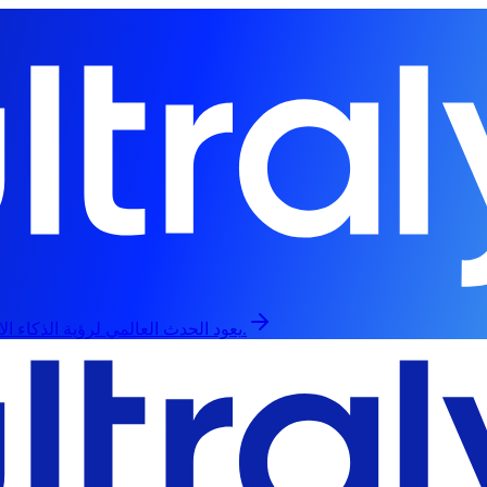
يعود الحدث العالمي لرؤية الذكاء الاصطناعي في 13 سبتمبر، حضورياً وعبر الإنترنت.