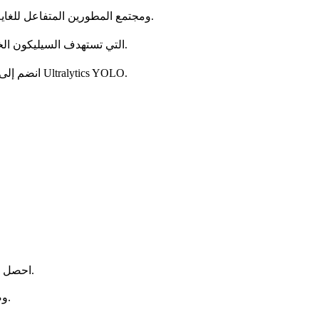
زد من ظهورك من خلال الشراكة مع مؤلفي Ultralytics YOLO ومجتمع المطورين المتفاعل للغاية لدينا.
اشترك مع Ultralytics لتبسيط تجميع نماذج Ultralytics YOLO التي تستهدف السيليكون الخاص بك.
انضم إلى مجتمع المصادر المفتوحة العالمي الذي يقوم بالبناء والنشر باستخدام Ultralytics YOLO.
احصل على رؤى من مجتمع المطورين لدينا حول الاتجاهات والبحث والتطوير.
وصول حصري إلى الموارد والأدوات والمحتوى المخصص للشركاء فقط.