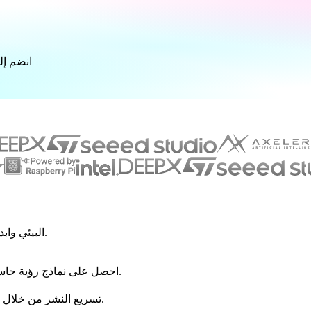
انضم إل
ادخل إلى نظام Ultralytics YOLO البيئي وابدأ في بناء مستقبل الرؤية الحاسوبية.
احصل على نماذج رؤية حاسوبية رائدة في الصناعة وجاهزة للإنتاج وموثوقة في جميع أنحاء العالم.
تسريع النشر من خلال نظام بيئي للذكاء الاصطناعي مفتوح وقابل للتطوير وصديق للمطورين.