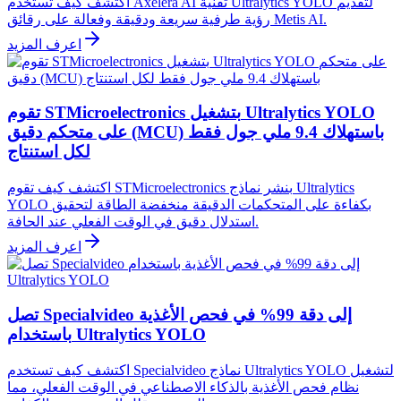
اكتشف كيف تستخدم Axelera AI تقنية Ultralytics YOLO لتقديم
رؤية طرفية سريعة ودقيقة وفعالة على رقائق Metis AI.
اعرف المزيد
تقوم STMicroelectronics بتشغيل Ultralytics YOLO
على متحكم دقيق (MCU) باستهلاك 9.4 ملي جول فقط
لكل استنتاج
اكتشف كيف تقوم STMicroelectronics بنشر نماذج Ultralytics
YOLO بكفاءة على المتحكمات الدقيقة منخفضة الطاقة لتحقيق
استدلال دقيق في الوقت الفعلي عند الحافة.
اعرف المزيد
تصل Specialvideo إلى دقة 99% في فحص الأغذية
باستخدام Ultralytics YOLO
اكتشف كيف تستخدم Specialvideo نماذج Ultralytics YOLO لتشغيل
نظام فحص الأغذية بالذكاء الاصطناعي في الوقت الفعلي، مما