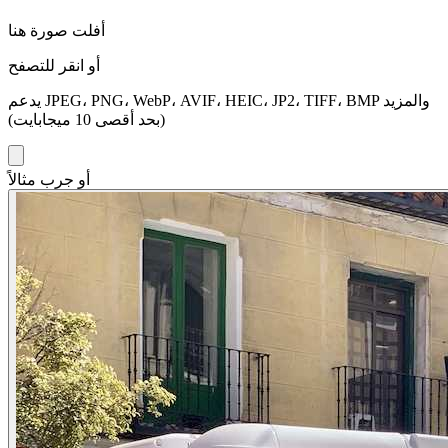
أفلت صورة هنا
أو انقر للتصفح
يدعم JPEG، PNG، WebP، AVIF، HEIC، JP2، TIFF، BMP والمزيد
(بحد أقصى 10 ميجابايت)
أو جرب مثالاً