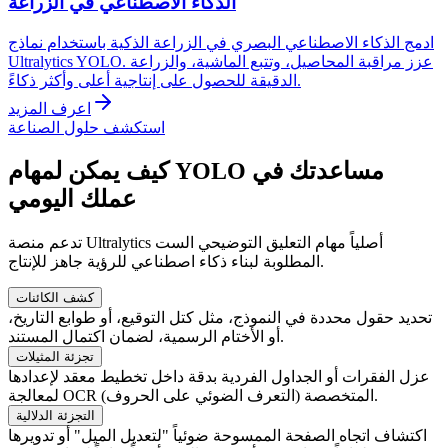
الذكاء الاصطناعي في الزراعة
ادمج الذكاء الاصطناعي البصري في الزراعة الذكية باستخدام نماذج
Ultralytics YOLO. عزز مراقبة المحاصيل، وتتبع الماشية، والزراعة
الدقيقة للحصول على إنتاجية أعلى وأكثر ذكاءً.
اعرف المزيد
استكشف حلول الصناعة
كيف يمكن لمهام YOLO مساعدتك في
عملك اليومي
تدعم منصة Ultralytics أصلياً مهام التعليق التوضيحي الست
المطلوبة لبناء ذكاء اصطناعي للرؤية جاهز للإنتاج.
كشف الكائنات
تحديد حقول محددة في النموذج، مثل كتل التوقيع، أو طوابع التاريخ،
أو الأختام الرسمية، لضمان اكتمال المستند.
تجزئة المثيلات
عزل الفقرات أو الجداول الفردية بدقة داخل تخطيط معقد لإعدادها
لمعالجة OCR (التعرف الضوئي على الحروف) المتخصصة.
التجزئة الدلالية
اكتشاف اتجاه الصفحة الممسوحة ضوئياً "لتعديل الميل" أو تدويرها