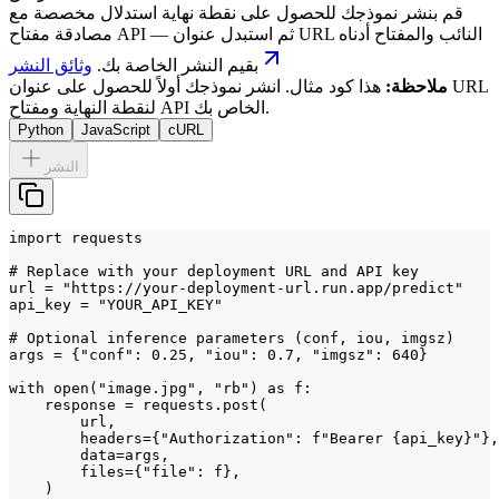
قم بنشر نموذجك للحصول على نقطة نهاية استدلال مخصصة مع
مصادقة مفتاح API — ثم استبدل عنوان URL النائب والمفتاح أدناه
بقيم النشر الخاصة بك.
وثائق النشر
ملاحظة:
هذا كود مثال. انشر نموذجك أولاً للحصول على عنوان URL
لنقطة النهاية ومفتاح API الخاص بك.
Python
JavaScript
cURL
النشر
import requests

# Replace with your deployment URL and API key

url = "https://your-deployment-url.run.app/predict"

api_key = "YOUR_API_KEY"

# Optional inference parameters (conf, iou, imgsz)

args = {"conf": 0.25, "iou": 0.7, "imgsz": 640}

with open("image.jpg", "rb") as f:

    response = requests.post(

        url,

        headers={"Authorization": f"Bearer {api_key}"},

        data=args,

        files={"file": f},

    )
