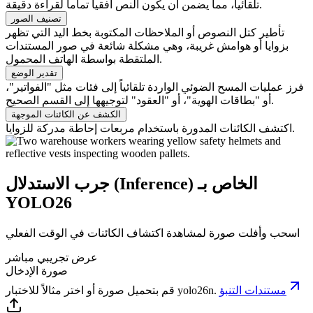
تلقائياً، مما يضمن أن يكون النص أفقياً تماماً لقراءة دقيقة.
تصنيف الصور
تأطير كتل النصوص أو الملاحظات المكتوبة بخط اليد التي تظهر
بزوايا أو هوامش غريبة، وهي مشكلة شائعة في صور المستندات
الملتقطة بواسطة الهاتف المحمول.
تقدير الوضع
فرز عمليات المسح الضوئي الواردة تلقائياً إلى فئات مثل "الفواتير"،
أو "بطاقات الهوية"، أو "العقود" لتوجيهها إلى القسم الصحيح.
الكشف عن الكائنات الموجهة
اكتشف الكائنات المدورة باستخدام مربعات إحاطة مدركة للزوايا.
جرب الاستدلال (Inference) الخاص بـ
YOLO26
اسحب وأفلت صورة لمشاهدة اكتشاف الكائنات في الوقت الفعلي
عرض تجريبي مباشر
صورة الإدخال
مستندات التنبؤ
.
yolo26n
قم بتحميل صورة أو اختر مثالاً للاختبار