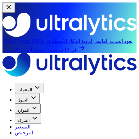
يعود الحدث العالمي لرؤية الذكاء الاصطناعي
YOLO Vision 2026:
في 13 سبتمبر، حضورياً وعبر الإنترنت.
المنتجات
الحلول
الموارد
الشركة
التسعير
الترخيص