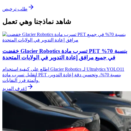
طلب ترخيص
شاهد نماذجنا وهي تعمل
خفضت Glacier Robotics تسرب مادة PET بنسبة 70%
في جميع مرافق إعادة التدوير في الولايات المتحدة
اطلع على كيفية استخدام Glacier Robotics لـ Ultralytics YOLO11
لتقليل تسرب مادة PET بنسبة 70%، وتحسين دقة إعادة التدوير،
وأتمتة فرز النفايات.
اعرف المزيد