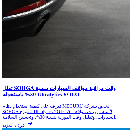
تقلل SOHGA وقت مراقبة مواقف السيارات بنسبة
30% باستخدام Ultralytics YOLO
تعرف على كيفية استخدام نظام MEGURU الخاص بشركة
SOHGA لنموذج Ultralytics YOLO26 لأتمتة دوريات مواقف
السيارات، وتقليل وقت الدورية بنسبة 30%، وتحسين السلامة.
اعرف المزيد