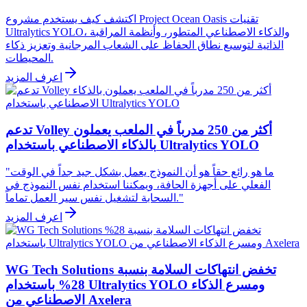
اكتشف كيف يستخدم مشروع Project Ocean Oasis تقنيات
Ultralytics YOLO، والذكاء الاصطناعي المتطور، وأنظمة المراقبة
الذاتية لتوسيع نطاق الحفاظ على الشعاب المرجانية وتعزيز ذكاء
المحيطات.
اعرف المزيد
تدعم Volley أكثر من 250 مدرباً في الملعب يعملون
بالذكاء الاصطناعي باستخدام Ultralytics YOLO
"ما هو رائع حقاً هو أن النموذج يعمل بشكل جيد جداً في الوقت
الفعلي على أجهزة الحافة، ويمكننا استخدام نفس النموذج في
السحابة لتشغيل نفس سير العمل تماماً."
اعرف المزيد
WG Tech Solutions تخفض انتهاكات السلامة بنسبة
28% باستخدام Ultralytics YOLO ومسرع الذكاء
الاصطناعي من Axelera