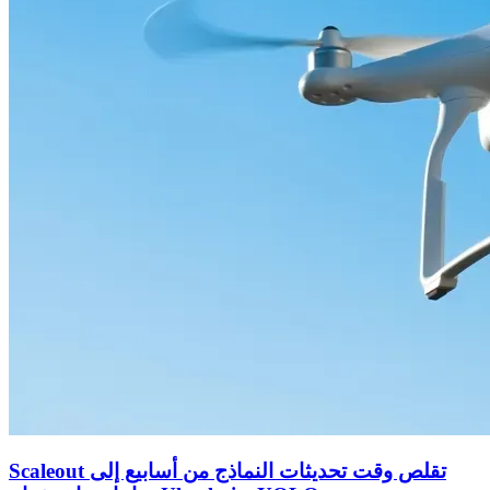
Scaleout تقلص وقت تحديثات النماذج من أسابيع إلى