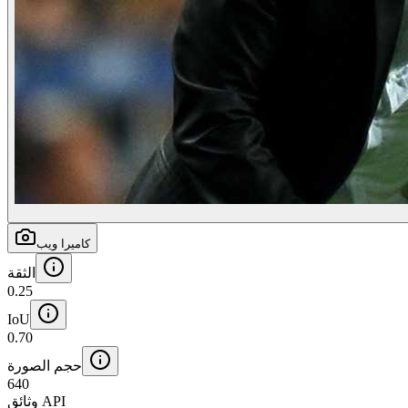
كاميرا ويب
الثقة
0.25
IoU
0.70
حجم الصورة
640
وثائق API