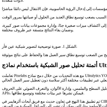
أدوات متعددة.
 إلى اكتشاف ميزات صغيرة جدًا، وإدارة مجموعات بيانات صور كبيرة،
وضمان بقاء النتائج متسقة عبر ظروف مختلفة.
الشكل 1. صورة توضيحية لتصوير شبكية عين فأر.
Ultralytics
تعاملت Pixelabs مع هذه التحديات من خلال دمج نماذج Ultralytics YOLO في Pixelabs AI-Engine. تعمل المنصة كأساس لحلول الذكاء الاصطناعي المرئي الخاصة بها، مما يجعل تشغيل تحليل الصور والفيديو في
لوان، والتعرف الضوئي على الحروف (OCR). ونظرًا لأنها مستقلة عن الأجهزة ومصممة للتكامل عبر
APIs، فيمكن نشرها عبر بيئات مختلفة وتوسيع نطاقها.
تم تطبيق هذا النهج في تعاون حديث مع فريق أبحاث ألزهايمر في CIBIR، حيث طورت Pixelabs نظامًا لدعم الكشف المبكر عن مرض ألزهايمر لدى الفئران باستخدام تصوير الشبكية. كان الهدف هو تحديد