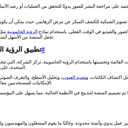
تعتمد على مراجعة البشر للصور يدويًا للتحقق من العمليات أو رصد الأنم
ي مرئي مصممة لتحليل الصور والفيديو في الوقت الفعلي. باستخدام نماذج
الرؤية الحاسوبية
، تجعل المنصة من الأسهل أتمتة سير العمل المرئي، وتحسين الاتساق، وتوسيع نطاق التحليل.
#
تطبيق الرؤية ال
المتحدة، على بناء أدوات ذكاء اصطناعي عملية يمكن تطبيقها في مختلف الصناعات.
ت الفعلي لمهام مثل اكتشاف الكائنات، و
تحديد العيوب
، وتحليل الأسطح، والتعرف الضوئي على الحرو
الإمكانيات للمستخدمين معالجة البيانات المرئية بكفاءة أكبر وتقليل الاعتماد على المراجعة اليدوية.
تم تصميم المنصة لتندمج في الأنظمة الحالية، مما يسهل على المؤسسات تبني الرؤية الحاسوبية دون تع
ر عمل يدوي وأتمتة محدودة. وغالبًا ما يقوم المشغلون والمهندسون والباح