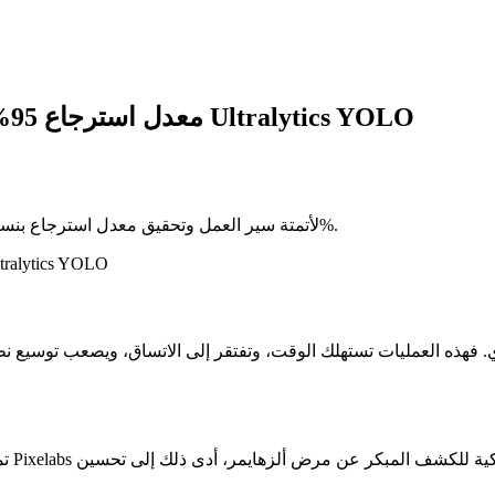
تحقق Pixelabs معدل استرجاع 95% بفضل الأتمتة المعتمدة على Ultralytics YOLO
تعرف على كيفية استفادة Pixelabs من نماذج Ultralytics YOLO لأتمتة سير العمل وتحقيق معدل استرجاع بنسبة 95%.