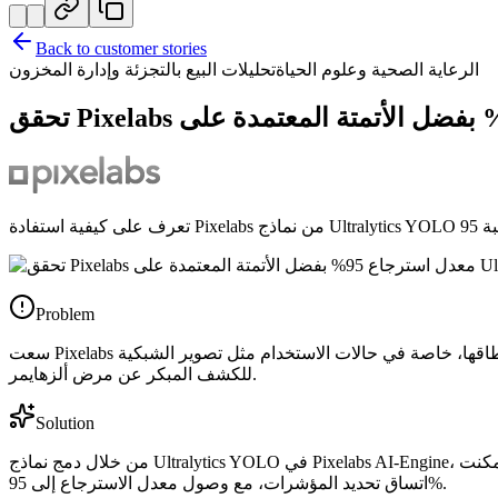
Back to customer stories
الرعاية الصحية وعلوم الحياة
تحليلات البيع بالتجزئة وإدارة المخزون
Problem
سعت Pixelabs إلى أتمتة سير العمل المرئي الذي لا يزال يعتمد على الفحص اليدوي. فهذه العمليات تستهلك الوقت، وتفتقر إلى الاتساق، ويصعب توسيع نطاقها، خاصة في حالات الاستخدام مثل تصوير الشبكية
للكشف المبكر عن مرض ألزهايمر.
Solution
من خلال دمج نماذج Ultralytics YOLO في Pixelabs AI-Engine، تمكنت Pixelabs من أتمتة سير العمل المرئي. على سبيل المثال، في تصوير الشبكية للكشف المبكر عن مرض ألزهايمر، أدى ذلك إلى تحسين
اتساق تحديد المؤشرات، مع وصول معدل الاسترجاع إلى 95%.