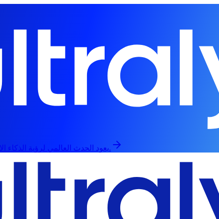
يعود الحدث العالمي لرؤية الذكاء الاصطناعي في 13 سبتمبر، حضورياً وعبر الإنترنت.