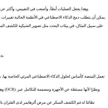
وهذا يجعل العمليات أبطأ، وأصعب في التقييس، وأكثر عرضة لعدم الاتساق، خاصة مع زيادة أحجام البيانات. وحتى عندما تتطلع المؤسسات إلى إدخال الرؤية الحاسوبية، فإن الانتقال ليس دائمًا مباشرًا.
يمكن أن يتطلب دمج الذكاء الاصطناعي في الأنظمة الحالية تغييرات في سير العمل القائم، أو بنية تحتية جديدة، أو جهدًا هندسيًا إضافيًا. ولهذا السبب يصعب توسيع نطاق العديد من الحلول أو صيانتها بمرور الوقت.
على سبيل المثال، في بيئات البحث مثل تصوير الشبكية للكشف المبكر
بدون طريقة مبسطة للتعامل مع التحليل وإدارة البيانات والمخرجات، يصبح من الصعب توسيع نطاق سير العمل هذا والحفاظ على نتائج موثوقة.
وهي 