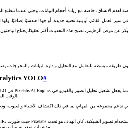
 عن مرض ألزهايمر، تصبح هذه التحديات أكثر تعقيدًا. يحتاج الباحثون
#
أتمتة تحليل صور الشبكية باستخدام نماذج  YOLO
الوقت الفعلي عبر تطبيقات مختلفة أكثر سلاسة دون تعطيل سير العمل الحالي.
تدعم مجموعة من المهام، بما في ذلك اكتشاف الأشياء والعيوب، وتحليل السطح والملمس، وإدارة الأ
مؤشرات صغيرة، مثل ترسبات الأميلويد بيتا، التي يمكن أن تشير إلى المراحل المبكرة من المرض.