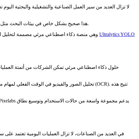
لا تزال العديد من سير العمل الصناعية والتشغيلية والبحثية اليوم 
هذا صحيح بشكل خاص في بيئات البحث مثل تصوير الشبكية للكشف المبكر عن مرض ألزهايمر، حيث يمكن أن يكون تحديد المؤشرات الصغيرة في الصور أمرًا صعبًا ويستغرق وقتًا طويلاً.
Ultralytics YOLO
مثل
في حل هذه المشكلة باستخدام Pixelabs AI-Engine، وهي منصة ذكاء اصطناع
على وجه الخصوص، تتيح منصتها، Pixelabs AI-Engine، تحليل الصور والفيديو في الوق
في العديد من الصناعات، لا تزال العمليات اليومية تعتمد على سي