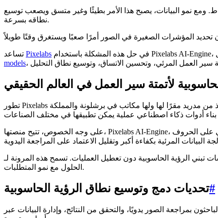
اط. ومع نمو البيانات، يصبح هذا الأمر بطيئًا وغير متسق ويصعب توسيع
نطاقه بسرعة.
Pixelabs
تساعد
models
حاسوبية لأتمتة سير العمل في العالم الحقيقي
تطور Pixelabs حلول ذكاء اصطناعي مرئي تمكن الشركات من أتمتة العمليات القائمة وتحسينها باستخدام الرؤية الحاسوبية. تركز الشركة، التي تتخذ من مدريد مقرًا لها ولها مكاتب في برشلونة والمملكة
ف (OCR). تتيح هذه
طيل العمليات. تسمح هذه المرونة لـ Pixelabs بدعم مجموعة واسعة من حالات الاستخدام وتوسيع نطاق
الحلول مع نمو المتطلبات.
#
تحديات دمج وتوسيع نطاق الرؤية الحاسوبية
ثون بمراجعة الصور يدويًا، والتحقق من النتائج، وإدارة البيانات عبر