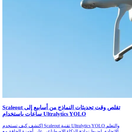
Scaleout تقلص وقت تحديثات النماذج من أسابيع إلى
ساعات باستخدام Ultralytics YOLO
اكتشف كيف تستخدم Scaleout تقنية Ultralytics YOLO والتعلم
الاتحادي لضبط نماذج الذكاء الاصطناعي على أجهزة الحافة مع