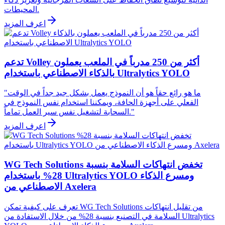
المحيطات.
اعرف المزيد
تدعم Volley أكثر من 250 مدرباً في الملعب يعملون
بالذكاء الاصطناعي باستخدام Ultralytics YOLO
"ما هو رائع حقاً هو أن النموذج يعمل بشكل جيد جداً في الوقت
الفعلي على أجهزة الحافة، ويمكننا استخدام نفس النموذج في
السحابة لتشغيل نفس سير العمل تماماً."
اعرف المزيد
WG Tech Solutions تخفض انتهاكات السلامة بنسبة
28% باستخدام Ultralytics YOLO ومسرع الذكاء
الاصطناعي من Axelera
تعرف على كيفية تمكن WG Tech Solutions من تقليل انتهاكات
السلامة في التصنيع بنسبة 28% من خلال الاستفادة من Ultralytics