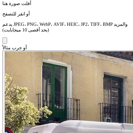
أفلت صورة هنا
أو انقر للتصفح
يدعم JPEG، PNG، WebP، AVIF، HEIC، JP2، TIFF، BMP والمزيد
(بحد أقصى 10 ميجابايت)
أو جرب مثالاً