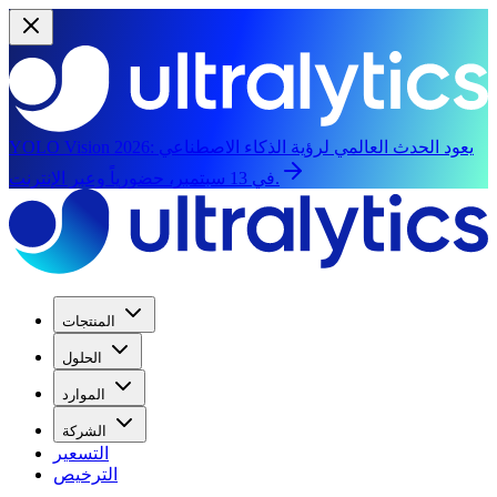
يعود الحدث العالمي لرؤية الذكاء الاصطناعي
YOLO Vision 2026:
في 13 سبتمبر، حضورياً وعبر الإنترنت.
المنتجات
الحلول
الموارد
الشركة
التسعير
الترخيص