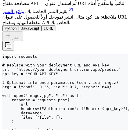
مصادقة مفتاح API — ثم استبدل عنوان URL النائب والمفتاح أدناه
بقيم النشر الخاصة بك.
وثائق النشر
ملاحظة:
هذا كود مثال. انشر نموذجك أولاً للحصول على عنوان URL
لنقطة النهاية ومفتاح API الخاص بك.
Python
JavaScript
cURL
النشر
import requests

# Replace with your deployment URL and API key

url = "https://your-deployment-url.run.app/predict"

api_key = "YOUR_API_KEY"

# Optional inference parameters (conf, iou, imgsz)

args = {"conf": 0.25, "iou": 0.7, "imgsz": 640}

with open("image.jpg", "rb") as f:

    response = requests.post(

        url,

        headers={"Authorization": f"Bearer {api_key}"},

        data=args,

        files={"file": f},

    )
