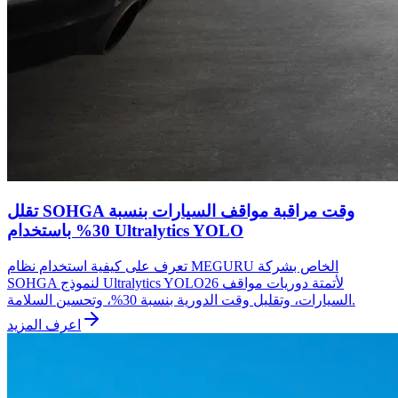
تقلل SOHGA وقت مراقبة مواقف السيارات بنسبة
30% باستخدام Ultralytics YOLO
تعرف على كيفية استخدام نظام MEGURU الخاص بشركة
SOHGA لنموذج Ultralytics YOLO26 لأتمتة دوريات مواقف
السيارات، وتقليل وقت الدورية بنسبة 30%، وتحسين السلامة.
اعرف المزيد