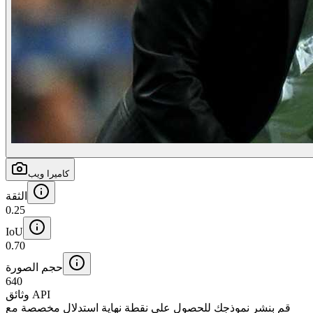
كاميرا ويب
الثقة
0.25
IoU
0.70
حجم الصورة
640
وثائق API
قم بنشر نموذجك للحصول على نقطة نهاية استدلال مخصصة مع