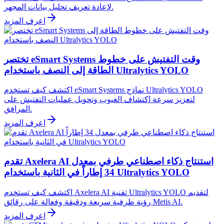
لإعادة تعريف تحليل بيانات المجهر.
اعرف المزيد
تختصر eSmart Systems وقت التفتيش على خطوط
الطاقة إلى النصف باستخدام Ultralytics YOLO
اكتشف كيف تستخدم eSmart Systems نماذج Ultralytics YOLO
لتعزيز سرعة اكتشاف العيوب وتحويل عمليات التفتيش على
المرافق.
اعرف المزيد
تقدم Axelera AI استنتاج ذكاء اصطناعي طرفي بمعدل
34 إطاراً في الثانية باستخدام Ultralytics YOLO
اكتشف كيف تستخدم Axelera AI تقنية Ultralytics YOLO لتقديم
رؤية طرفية سريعة ودقيقة وفعالة على رقائق Metis AI.
اعرف المزيد