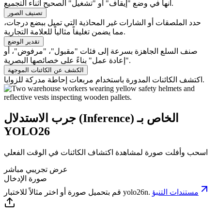
أنها في وضع "إيقاف" أو "تشغيل" الصحيح أثناء التجميع.
تصنيف الصور
حدد الملصقات أو الشارات غير المحاذية التي تميل ببضع درجات،
مما يضمن تغليفاً مثالياً للعلامة التجارية.
تقدير الوضع
صنف السلع الجاهزة بسرعة إلى فئات "مقبول"، "مرفوض"، أو
"إعادة عمل" بناءً على خصائصها البصرية.
الكشف عن الكائنات الموجهة
اكتشف الكائنات المدورة باستخدام مربعات إحاطة مدركة للزوايا.
جرب الاستدلال (Inference) الخاص بـ
YOLO26
اسحب وأفلت صورة لمشاهدة اكتشاف الكائنات في الوقت الفعلي
عرض تجريبي مباشر
صورة الإدخال
مستندات التنبؤ
.
yolo26n
قم بتحميل صورة أو اختر مثالاً للاختبار