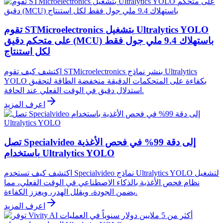
تقوم STMicroelectronics بتشغيل Ultralytics YOLO
على متحكم دقيق (MCU) باستهلاك 9.4 ملي جول فقط
لكل استنتاج
اكتشف كيف تقوم STMicroelectronics بنشر نماذج Ultralytics
YOLO بكفاءة على المتحكمات الدقيقة منخفضة الطاقة لتحقيق
استدلال دقيق في الوقت الفعلي عند الحافة.
اعرف المزيد
تصل Specialvideo إلى دقة 99% في فحص الأغذية
باستخدام Ultralytics YOLO
اكتشف كيف تستخدم Specialvideo نماذج Ultralytics YOLO لتشغيل
نظام فحص الأغذية بالذكاء الاصطناعي في الوقت الفعلي، مما
يضمن الجودة، ويقلل الهدر، ويعزز الكفاءة.
اعرف المزيد