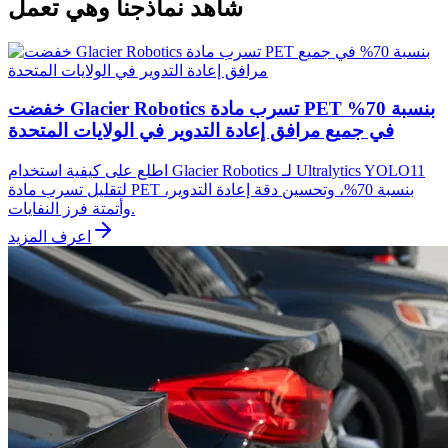
شاهد نماذجنا وهي تعمل
خفضت Glacier Robotics تسرب مادة PET بنسبة 70%
في جميع مرافق إعادة التدوير في الولايات المتحدة
اطلع على كيفية استخدام Glacier Robotics لـ Ultralytics YOLO11
لتقليل تسرب مادة PET بنسبة 70%، وتحسين دقة إعادة التدوير،
وأتمتة فرز النفايات.
اعرف المزيد