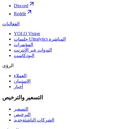
Discord
Reddit
الفعاليات
YOLO Vision
جلسات Ultralytics المباشرة
المؤتمرات
الندوات عبر الإنترنت
البودكاست
الرؤى
العملاء
الاستبيان
أخبار
التسعير والترخيص
التسعير
الترخيص
الشركات الناشئة
جديد