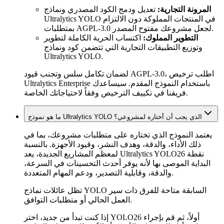
المرونة التجارية:
تعديل ودمج الكود المصدري ونماذج
Ultralytics YOLO في المنتجات المملوكة دون الالتزام
بمتطلبات AGPL-3.0 لجعل مشروعك مفتوح المصدر.
التطوير المملوك:
اكتساب الحرية الكاملة لتطوير
وتوزيع التطبيقات التجارية التي تتضمن كود ونماذج
Ultralytics YOLO.
لضمان تكامل سلس وتجنب قيود AGPL-3.0، اطلب ترخيص
Ultralytics Enterprise باستخدام النموذج المقدم. سيساعدك
فريقنا في تكييف الترخيص وفقاً لاحتياجاتك الخاصة.
ما هو نموذج Ultralytics YOLO الذي يجب أن أختاره لمشروعي؟
يعتمد النموذج الذي تختاره على متطلبات مشروعك، بما في
ذلك الأداء، والدقة، وهدف النشر، وقيود الأجهزة. بالنسبة
لمعظم المشاريع الجديدة، يعد Ultralytics YOLO26 نقطة
البداية الموصى بها لأنه يوفر أحدث التحسينات في السرعة،
والدقة، وقابلية التصدير، ودعم المهام المتعددة.
تظل عائلات نماذج YOLO السابقة متاحة للفرق ذات سير
العمل الحالي أو متطلبات التوافق.
إذا كنت تبدأ من جديد، اختر YOLO26 أولاً، ثم قم بإجراء