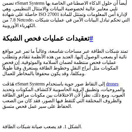
تضمن eSmart Systems أيضاً أن حلول الذكاء الاصطناعي الخاصة بها
تلبي معايير عالية لخصوصية البيانات والامتثال التنظيمي. وهي
حاصلة على شهادة ISO 27001 لإدارة أمن المعلومات وتمتثل للمادة
7.8 من Netcode، التي تحكم تبادل البيانات الآمن في عمليات شبكات
الكهرباء الأوروبية.
#
تعقيدات عمليات فحص الشبكة
تمتد شبكات الطاقة عبر مساحات شاسعة، وغالباً ما تمر عبر مواقع
نائية أو يصعب الوصول إليها. العديد من هذه الأنظمة تتقادم وتتطلب
عمليات فحص منتظمة لضمان السلامة والموثوقية. إن فحص
المكونات مثل أبراج النقل وخطوط الطاقة يستغرق وقتاً طويلاً
ومكلفاً، وقد يكون محفوفاً بالمخاطر للعمال.
drones
هَدَفَت eSmart Systems إلى التقاط صور جوية باستخدام
والمروحيات، وتطبيق الرؤية الحاسوبية لاكتشاف المكونات وتحديد
العيوب. ومع ذلك، نظراً لان الاختلافات بين مكونات مرافق الطاقة
والظروف المختلفة التي تُلتقط فيها الصور، فقد كان من الصعب
الحفاظ على سير عمل فحص متسق.
الشكل 1. قد يصعب صيانة شبكات الطاقة.