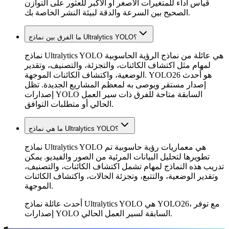
قياس أداء للمتغيرات الأصغر أو الأكبر للعثور على التوازن
الصحيح بين السرعة والدقة لبيئة النشر الخاصة بك.
ما الفرق بين نماذج Ultralytics YOLO؟
نماذج Ultralytics YOLO هي عائلة من نماذج الرؤية الحاسوبية
لمهام مثل اكتشاف الكائنات، والتجزئة، والتصنيف، وتقدير
الوضعية، واكتشاف الكائنات الموجهة. YOLO26 هو أحدث
إصدار مستقر ويوصى به لمعظم المشاريع الجديدة. تظل
إصدارات YOLO السابقة متاحة للفرق ذات سير العمل
الحالي أو متطلبات التوافق.
ما هي نماذج Ultralytics YOLO؟
نماذج Ultralytics YOLO هي معماريات رؤية حاسوبية تم
تطويرها لتحليل البيانات المرئية من الصور والفيديو. يمكن
تدريب هذه النماذج لمهام تشمل اكتشاف الكائنات، والتصنيف،
وتقدير الوضعية، والتتبع، وتجزئة الحالات، واكتشاف الكائنات
الموجهة.
أحدث عائلة نماذج Ultralytics YOLO هي YOLO26، مع توفر
إصدارات YOLO السابقة لسير العمل الحالي.