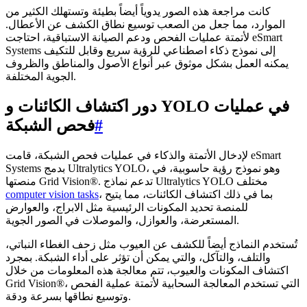
كانت مراجعة هذه الصور يدوياً أيضاً بطيئة وتستهلك الكثير من
الموارد، مما جعل من الصعب توسيع نطاق الكشف عن الأعطال.
لأتمتة عمليات الفحص ودعم الصيانة الاستباقية، احتاجت eSmart
Systems إلى نموذج ذكاء اصطناعي للرؤية سريع وقابل للتكيف
يمكنه العمل بشكل موثوق عبر أنواع الأصول والمناطق والظروف
الجوية المختلفة.
دور اكتشاف الكائنات و YOLO في عمليات
#
فحص الشبكة
لإدخال الأتمتة والذكاء في عمليات فحص الشبكة، قامت eSmart
Systems بدمج Ultralytics YOLO، وهو نموذج رؤية حاسوبية، في
منصتها Grid Vision®. تدعم نماذج Ultralytics YOLO مختلف
، بما في ذلك اكتشاف الكائنات، مما يتيح
computer vision tasks
للمنصة تحديد المكونات الرئيسية مثل الابراج، والعوارض
المستعرضة، والعوازل، والموصلات في الصور الجوية.
تُستخدم النماذج أيضاً للكشف عن العيوب مثل زحف الغطاء النباتي،
والتلف، والتآكل، والتي يمكن أن تؤثر على أداء الشبكة. بمجرد
اكتشاف المكونات والعيوب، تتم معالجة هذه المعلومات من خلال
Grid Vision®، التي تستخدم المعالجة السحابية لأتمتة عملية الفحص
وتوسيع نطاقها بسرعة ودقة.