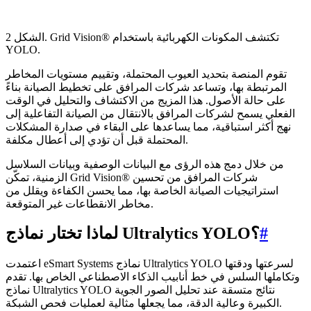
الشكل 2. Grid Vision® تكتشف المكونات الكهربائية باستخدام
YOLO.
تقوم المنصة بتحديد العيوب المحتملة، وتقييم مستويات المخاطر
المرتبطة بها، وتساعد شركات المرافق على تخطيط الصيانة بناءً
على حالة الأصول. هذا المزيج من الاكتشاف والتحليل في الوقت
الفعلي يسمح لشركات المرافق بالانتقال من الصيانة التفاعلية إلى
نهج أكثر استباقية، مما يساعدها على البقاء في صدارة المشكلات
المحتملة قبل أن تؤدي إلى أعطال مكلفة.
من خلال دمج هذه الرؤى مع البيانات الوصفية وبيانات السلاسل
الزمنية، تمكّن Grid Vision® شركات المرافق من تحسين
استراتيجيات الصيانة الخاصة بها، مما يحسن الكفاءة ويقلل من
مخاطر الانقطاعات غير المتوقعة.
#
لماذا تختار نماذج Ultralytics YOLO؟
اعتمدت eSmart Systems نماذج Ultralytics YOLO لسرعتها ودقتها
وتكاملها السلس في خط أنابيب الذكاء الاصطناعي الخاص بها. تقدم
نماذج Ultralytics YOLO نتائج متسقة عند تحليل الصور الجوية
الكبيرة وعالية الدقة، مما يجعلها مثالية لعمليات فحص الشبكة.