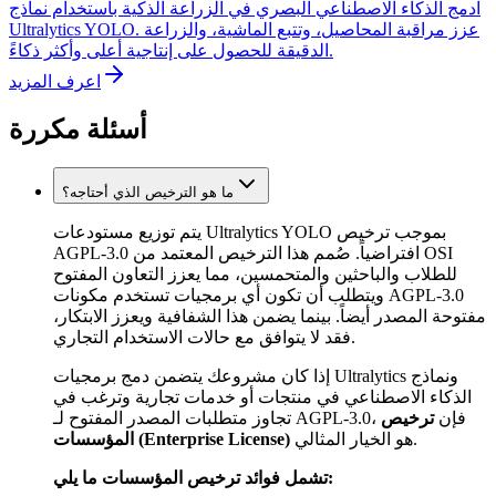
ادمج الذكاء الاصطناعي البصري في الزراعة الذكية باستخدام نماذج
Ultralytics YOLO. عزز مراقبة المحاصيل، وتتبع الماشية، والزراعة
الدقيقة للحصول على إنتاجية أعلى وأكثر ذكاءً.
اعرف المزيد
أسئلة مكررة
ما هو الترخيص الذي أحتاجه؟
يتم توزيع مستودعات Ultralytics YOLO بموجب ترخيص
AGPL-3.0 افتراضياً. صُمم هذا الترخيص المعتمد من OSI
للطلاب والباحثين والمتحمسين، مما يعزز التعاون المفتوح
ويتطلب أن تكون أي برمجيات تستخدم مكونات AGPL-3.0
مفتوحة المصدر أيضاً. بينما يضمن هذا الشفافية ويعزز الابتكار،
فقد لا يتوافق مع حالات الاستخدام التجاري.
إذا كان مشروعك يتضمن دمج برمجيات Ultralytics ونماذج
الذكاء الاصطناعي في منتجات أو خدمات تجارية وترغب في
تجاوز متطلبات المصدر المفتوح لـ AGPL-3.0، فإن
ترخيص
هو الخيار المثالي.
المؤسسات (Enterprise License)
تشمل فوائد ترخيص المؤسسات ما يلي: