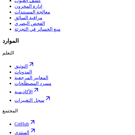
كشف العيوب
إدارة المخزون
معالجة المستندات
مراقبة السائق
الفحص البصري
منع الخسائر في التجزئة
الموارد
التعلم
التوثيق
المدونات
المعايير المرجعية
مسرد المصطلحات
الأكاديمية
سجل التغييرات
المجتمع
GitHub
المنتدى