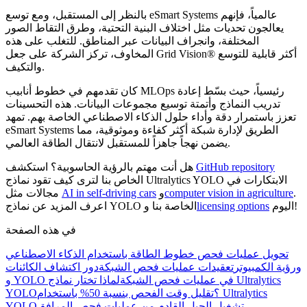
بالنظر إلى المستقبل، ومع توسع eSmart Systems عالمياً، فإنهم
يعالجون تحديات مثل اختلاف البنية التحتية، وطرق التقاط الصور
المختلفة، وانجراف البيانات عبر المناطق. للتغلب على هذه
المخاوف، تركز الشركة على جعل Grid Vision® أكثر قابلية للتوسع
والتكيف.
كان تقدمهم في خطوط أنابيب MLOps رئيسياً، حيث بسّط إعادة
تدريب النماذج وأتمتة توسيع مجموعات البيانات. هذه التحسينات
تعزز باستمرار دقة وأداء حلول الذكاء الاصطناعي الخاصة بهم. تمهد
eSmart Systems الطريق لإدارة شبكة أكثر كفاءة وموثوقية، مما
يضمن نهجاً جاهزاً للمستقبل لانتقال الطاقة العالمي.
GitHub repository
هل أنت مهتم بالرؤية الحاسوبية؟ استكشف
الخاص بنا لترى كيف تقود نماذج Ultralytics YOLO الابتكارات في
.
computer vision in agriculture
و
AI in self-driving cars
مجالات مثل
اليوم!
licensing options
اعرف المزيد عن نماذج YOLO الخاصة بنا و
في هذه الصفحة
تحويل عمليات فحص خطوط الطاقة باستخدام الذكاء الاصطناعي
ورؤية الكمبيوتر
تعقيدات عمليات فحص الشبكة
دور اكتشاف الكائنات
و YOLO في عمليات فحص الشبكة
لماذا تختار نماذج Ultralytics
YOLO؟
تقليل وقت الفحص بنسبة 50% باستخدام Ultralytics
تشغيل الجيل القادم من عمليات فحص المرافق
YOLO