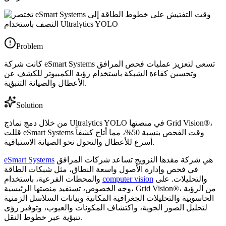
Problem
كانت شركة eSmart Systems تسعى لتعزيز عمليات فحص المرافق
وتحسين كفاءة الشبكة باستخدام رؤية الكمبيوتر للكشف عن
الأعطال والصيانة التنبؤية.
Solution
من خلال دمج نماذج Ultralytics YOLO في منصتها Grid Vision®،
قللت eSmart Systems وقت الفحص بنسبة 50%، مما أتاح كشفاً
أسرع للأعطال والتحول نحو الصيانة الاستباقية.
هي شركة مقدها النرويج تساعد شركات المرافق
eSmart Systems
في فحص وإدارة الأصول واسعة النطاق، مثل شبكات الطاقة
والتحليلات. على
computer vision
والمحطات الفرعية، باستخدام
وجه الخصوص، تستفيد منصتها الرئيسية، Grid Vision®، من الرؤية
الحاسوبية والتحليلات الجغرافية المكانية وبيانات السلاسل الزمنية
لتحليل الصور الجوية، واكتشاف المكونات والعيوب، وتوفير رؤى
تنبؤية عبر خطوط النقل.