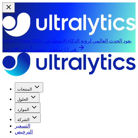
يعود الحدث العالمي لرؤية الذكاء الاصطناعي
YOLO Vision 2026:
في 13 سبتمبر، حضورياً وعبر الإنترنت.
المنتجات
الحلول
الموارد
الشركة
التسعير
الترخيص