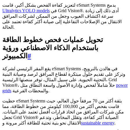
لتعزيز كفاءة الفحص بشكل أكبر، قامت eSmart Systems بدمج
في Grid Vision®. أدى ذلك إلى زيادة
Ultralytics YOLO models
سرعة اكتشاف العيوب وجعل من الممكن لشركات المرافق
الانتقال من الإصلاحات التفاعلية إلى صيانة أكثر كفاءة تعتمد على
الحالة.
تحويل عمليات فحص خطوط الطاقة
باستخدام الذكاء الاصطناعي ورؤية
#
الكمبيوتر
يقع المقر الرئيسي لشركة eSmart Systems في هالدن بالنرويج،
وتركز على تقديم حلول مبتكرة لقطاع المرافق لرصد وصيانة البنية
التحتية الحيوية. على سبيل المثال، توفر منصتها الرئيسية، Grid
power
Vision®، حلاً شاملاً لفحص وإدارة الأصول واسعة النطاق مثل
والمحطات الفرعية.
grids
حظيت eSmart Systems بثقة أكثر من 70 مرفقاً حول العالم، حيث
قامت بفحص أكثر من 100,000 كيلومتر من خطوط الطاقة، مما
مكن شركات المرافق من اتخاذ قرارات أفضل تعتمد على البيانات.
تجعل Grid Vision® الصيانة أكثر كفاءة، وتقلل المخاطر، وتدعم
.
sustainable energy
الانتقال نحو بنية تحتية للطاقة أكثر مرونة و