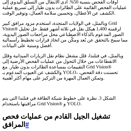
أوقات الفحص بنسبة 50%. أدى الانتقال من التسلق اليدوي إلى
عمليات الفحص القائمة على الطائرات بدون طيار إلى تسريع عملية
الكشف عن الأعطال، وتحسين سلامة العمال، وتوفير الوقت.
وبالمثل، في الولايات المتحدة، استخدم مزود مرافق كبير Grid
Vision® لرقمنة 1,400 هيكل نقل في ثلاثة أشهر فقط. حل تحليل
الصور المدعوم بالذكاء الاصطناعي محل مراجعات الصور اليدوية،
مما سمح بالتحقق عن بُعد ومكّن من اتخاذ قرارات تخطيط رأسمالية
أفضل ومبنية على البيانات.
وبالمثل، في فنلندا، قلل مشغل نظام نقل الزيارات الميدانية وقلل
الانقطاعات من خلال التحول من عمليات الفحص الأرضية إلى
التقييمات بمساعدة الطائرات بدون طيار. مع Grid Vision®
والكشف عن العيوب المدعوم بـ YOLO، تحسنت دقة الفحص،
وتمكن العمال المهرة من التركيز على مهام أكثر أهمية.
الشكل 3. نظرة على خطوط شبكة الطاقة في فنلندا التي يتم
مراقبتها باستخدام Grid Vision® و YOLO.
تشغيل الجيل القادم من عمليات فحص
#
المرافق