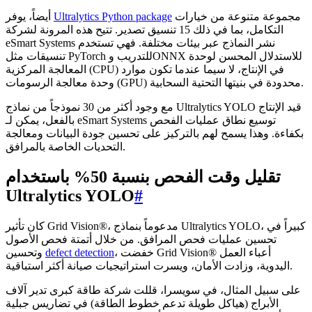
مجموعة متنوعة من خيارات
Ultralytics Python package
أيضاً، يوفر
التكامل، بما في ذلك 15 تنسيق تصدير. تتيح هذه المرونة لشركة
eSmart Systems نشر النماذج عبر بيئات مختلفة. فهي تستخدم
تنسيقات مثل PyTorch للتدريب وONNX للاستدلال المحسن لوحدة
المعالجة المركزية (CPU) في الإنتاج، لا سيما عندما تكون موارد
وحدة معالجة الرسومات (GPU) محدودة في بنيتها التحتية السحابية.
مع وجود أكثر من 30 نموذجاً من نماذج Ultralytics YOLO قيد الإنتاج
بالفعل، يمكن لـ eSmart Systems توسيع نطاق عمليات الفحص
بكفاءة. وهذا يسمح لهم بالتركيز على تحسين جودة البيانات ومعالجة
التحديات الخاصة بالمرافق.
تقليل وقت الفحص بنسبة 50% باستخدام
Ultralytics YOLO
#
كان تأثير Grid Vision®، مدعوماً بنماذج Ultralytics YOLO، كبيراً في
تحسين عمليات فحص المرافق. من خلال أتمتة فحص الأصول
، خفضت Grid Vision® أعباء العمل
defect detection
وتحسين
اليدوية، وزادت الأمان، ويسرت استراتيجيات صيانة أكثر استباقية.
على سبيل المثال، في سويسرا، قللت شركة طاقة كبرى تدير آلاف
الأبراج (هياكل طويلة تدعم خطوط الطاقة) في تضاريس جبلية