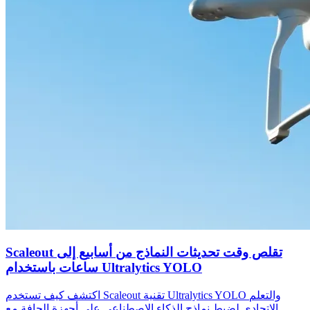
Scaleout تقلص وقت تحديثات النماذج من أسابيع إلى
ساعات باستخدام Ultralytics YOLO
اكتشف كيف تستخدم Scaleout تقنية Ultralytics YOLO والتعلم
الاتحادي لضبط نماذج الذكاء الاصطناعي على أجهزة الحافة مع