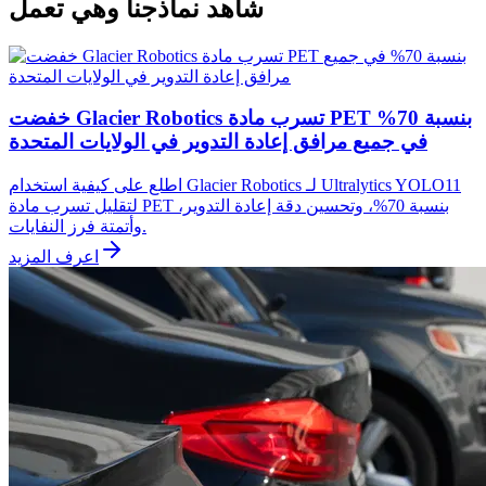
شاهد نماذجنا وهي تعمل
خفضت Glacier Robotics تسرب مادة PET بنسبة 70%
في جميع مرافق إعادة التدوير في الولايات المتحدة
اطلع على كيفية استخدام Glacier Robotics لـ Ultralytics YOLO11
لتقليل تسرب مادة PET بنسبة 70%، وتحسين دقة إعادة التدوير،
وأتمتة فرز النفايات.
اعرف المزيد