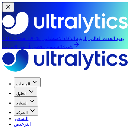
يعود الحدث العالمي لرؤية الذكاء الاصطناعي
YOLO Vision 2026:
في 13 سبتمبر، حضورياً وعبر الإنترنت.
المنتجات
الحلول
الموارد
الشركة
التسعير
الترخيص