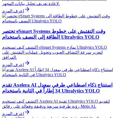
لإعادة تعريف تحليل بيانات المجهر.
اعرف المزيد
تختصر eSmart Systems وقت التفتيش على خطوط
الطاقة إلى النصف باستخدام Ultralytics YOLO
اكتشف كيف تستخدم eSmart Systems نماذج Ultralytics YOLO
لتعزيز سرعة اكتشاف العيوب وتحويل عمليات التفتيش على
المرافق.
اعرف المزيد
تقدم Axelera AI استنتاج ذكاء اصطناعي طرفي بمعدل
34 إطاراً في الثانية باستخدام Ultralytics YOLO
اكتشف كيف تستخدم Axelera AI تقنية Ultralytics YOLO لتقديم
رؤية طرفية سريعة ودقيقة وفعالة على رقائق Metis AI.
اعرف المزيد