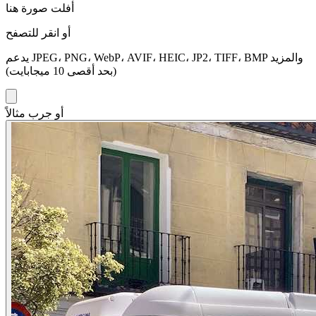
أفلت صورة هنا
أو انقر للتصفح
يدعم JPEG، PNG، WebP، AVIF، HEIC، JP2، TIFF، BMP والمزيد
(بحد أقصى 10 ميجابايت)
أو جرب مثالاً