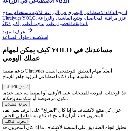
الذكاء الاصطناعي في الزراعة
ادمج الذكاء الاصطناعي البصري في الزراعة الذكية باستخدام نماذج
Ultralytics YOLO. عزز مراقبة المحاصيل، وتتبع الماشية، والزراعة
الدقيقة للحصول على إنتاجية أعلى وأكثر ذكاءً.
اعرف المزيد
استكشف حلول الصناعة
كيف يمكن لمهام YOLO مساعدتك في
عملك اليومي
تدعم منصة Ultralytics أصلياً مهام التعليق التوضيحي الست
المطلوبة لبناء ذكاء اصطناعي للرؤية جاهز للإنتاج.
كشف الكائنات
عدّ الوحدات الفردية للمنتجات على الأرفف أو المنصات، حتى عندما
تكون مرصوصة أو متكدسة بإحكام.
تجزئة المثيلات
عزل كل منتج لاكتشاف ما إذا كان "الفراغ" على الرف يعني نفاد
المخزون فعليًا أم أن المنتج قد دُفع ببساطة إلى الخلف.
التجزئة الدلالية
تحليل اتجاه الصناديق على المنصة لاكتشاف ما إذا كان المخزون قد