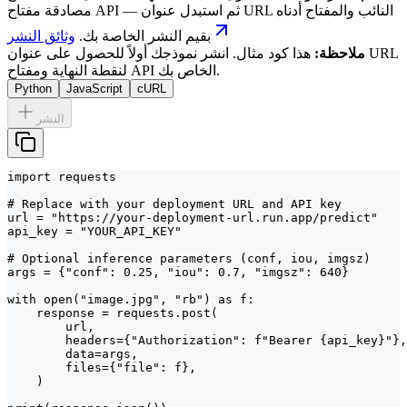
مصادقة مفتاح API — ثم استبدل عنوان URL النائب والمفتاح أدناه
بقيم النشر الخاصة بك.
وثائق النشر
ملاحظة:
هذا كود مثال. انشر نموذجك أولاً للحصول على عنوان URL
لنقطة النهاية ومفتاح API الخاص بك.
Python
JavaScript
cURL
النشر
import requests

# Replace with your deployment URL and API key

url = "https://your-deployment-url.run.app/predict"

api_key = "YOUR_API_KEY"

# Optional inference parameters (conf, iou, imgsz)

args = {"conf": 0.25, "iou": 0.7, "imgsz": 640}

with open("image.jpg", "rb") as f:

    response = requests.post(

        url,

        headers={"Authorization": f"Bearer {api_key}"},

        data=args,

        files={"file": f},

    )
