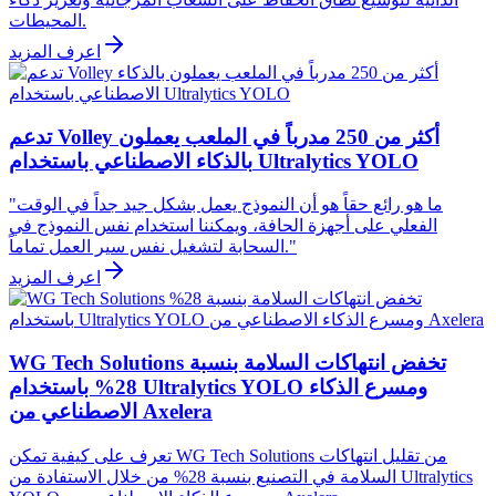
المحيطات.
اعرف المزيد
تدعم Volley أكثر من 250 مدرباً في الملعب يعملون
بالذكاء الاصطناعي باستخدام Ultralytics YOLO
"ما هو رائع حقاً هو أن النموذج يعمل بشكل جيد جداً في الوقت
الفعلي على أجهزة الحافة، ويمكننا استخدام نفس النموذج في
السحابة لتشغيل نفس سير العمل تماماً."
اعرف المزيد
WG Tech Solutions تخفض انتهاكات السلامة بنسبة
28% باستخدام Ultralytics YOLO ومسرع الذكاء
الاصطناعي من Axelera
تعرف على كيفية تمكن WG Tech Solutions من تقليل انتهاكات
السلامة في التصنيع بنسبة 28% من خلال الاستفادة من Ultralytics