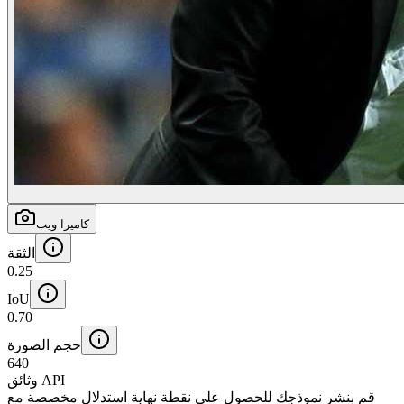
كاميرا ويب
الثقة
0.25
IoU
0.70
حجم الصورة
640
وثائق API
قم بنشر نموذجك للحصول على نقطة نهاية استدلال مخصصة مع