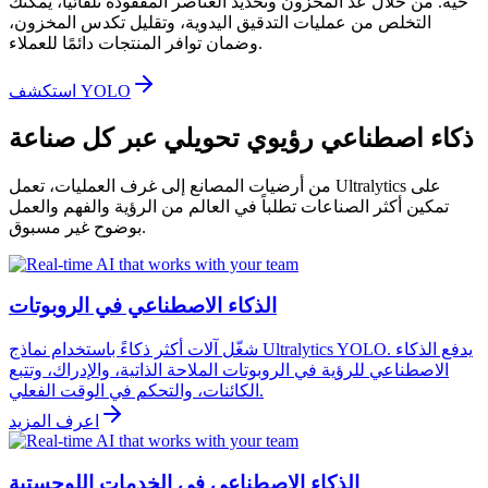
حية. من خلال عدّ المخزون وتحديد العناصر المفقودة تلقائيًا، يمكنك
التخلص من عمليات التدقيق اليدوية، وتقليل تكدس المخزون،
وضمان توافر المنتجات دائمًا للعملاء.
استكشف YOLO
ذكاء اصطناعي رؤيوي تحويلي عبر كل صناعة
من أرضيات المصانع إلى غرف العمليات، تعمل Ultralytics على
تمكين أكثر الصناعات تطلباً في العالم من الرؤية والفهم والعمل
بوضوح غير مسبوق.
الذكاء الاصطناعي في الروبوتات
شغّل آلات أكثر ذكاءً باستخدام نماذج Ultralytics YOLO. يدفع الذكاء
الاصطناعي للرؤية في الروبوتات الملاحة الذاتية، والإدراك، وتتبع
الكائنات، والتحكم في الوقت الفعلي.
اعرف المزيد
الذكاء الاصطناعي في الخدمات اللوجستية