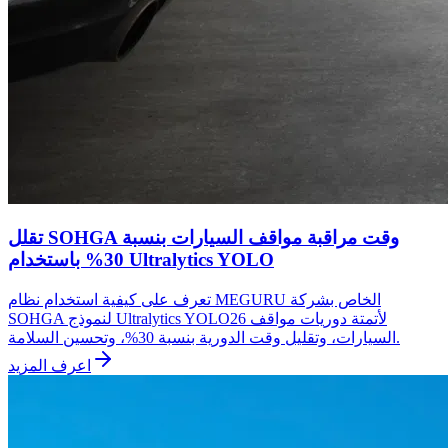
تقلل SOHGA وقت مراقبة مواقف السيارات بنسبة
30% باستخدام Ultralytics YOLO
تعرف على كيفية استخدام نظام MEGURU الخاص بشركة
SOHGA لنموذج Ultralytics YOLO26 لأتمتة دوريات مواقف
السيارات، وتقليل وقت الدورية بنسبة 30%، وتحسين السلامة.
اعرف المزيد