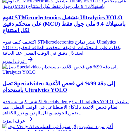
تقوم STMicroelectronics بتشغيل Ultralytics YOLO
على متحكم دقيق (MCU) باستهلاك 9.4 ملي جول فقط
لكل استنتاج
اكتشف كيف تقوم STMicroelectronics بنشر نماذج Ultralytics
YOLO بكفاءة على المتحكمات الدقيقة منخفضة الطاقة لتحقيق
استدلال دقيق في الوقت الفعلي عند الحافة.
اعرف المزيد
تصل Specialvideo إلى دقة 99% في فحص الأغذية
باستخدام Ultralytics YOLO
اكتشف كيف تستخدم Specialvideo نماذج Ultralytics YOLO لتشغيل
نظام فحص الأغذية بالذكاء الاصطناعي في الوقت الفعلي، مما
يضمن الجودة، ويقلل الهدر، ويعزز الكفاءة.
اعرف المزيد