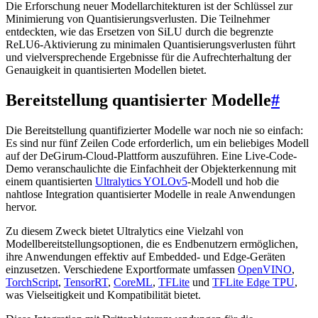
Die Erforschung neuer Modellarchitekturen ist der Schlüssel zur
Minimierung von Quantisierungsverlusten. Die Teilnehmer
entdeckten, wie das Ersetzen von SiLU durch die begrenzte
ReLU6-Aktivierung zu minimalen Quantisierungsverlusten führt
und vielversprechende Ergebnisse für die Aufrechterhaltung der
Genauigkeit in quantisierten Modellen bietet.
Bereitstellung quantisierter Modelle
#
Die Bereitstellung quantifizierter Modelle war noch nie so einfach:
Es sind nur fünf Zeilen Code erforderlich, um ein beliebiges Modell
auf der DeGirum-Cloud-Plattform auszuführen. Eine Live-Code-
Demo veranschaulichte die Einfachheit der Objekterkennung mit
einem quantisierten
Ultralytics YOLOv5
-Modell und hob die
nahtlose Integration quantisierter Modelle in reale Anwendungen
hervor.
Zu diesem Zweck bietet Ultralytics eine Vielzahl von
Modellbereitstellungsoptionen, die es Endbenutzern ermöglichen,
ihre Anwendungen effektiv auf Embedded- und Edge-Geräten
einzusetzen. Verschiedene Exportformate umfassen
OpenVINO
,
TorchScript
,
TensorRT
,
CoreML
,
TFLite
und
TFLite Edge TPU
,
was Vielseitigkeit und Kompatibilität bietet.