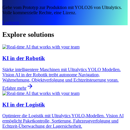
Gehe vom Prototyp zur Produktion mit YOLO26 von Ultralytics.
Volle kommerzielle Rechte, eine Lizenz.
Loslegen
Explore solutions
KI in der Robotik
Stärke intelligentere Maschinen mit Ultralytics YOLO Modellen.
Vision AI in der Robotik treibt autonome Navigation,
Wahrnehmung, Objektverfolgung und Echtzeitsteuerung voran.
Erfahre mehr
KI in der Logistik
Optimiere die Logistik mit Ultralytics YOLO-Modellen. Vision AI
ermöglicht Paketkontrolle, Sortierung, Fahrzeugverfolgung und
Echtzeit-Überwachung der Lagersicherheit.