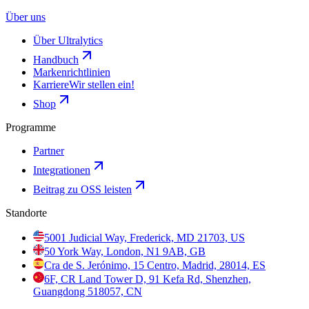
Über uns
Über Ultralytics
Handbuch
Markenrichtlinien
Karriere
Wir stellen ein!
Shop
Programme
Partner
Integrationen
Beitrag zu OSS leisten
Standorte
5001 Judicial Way, Frederick, MD 21703, US
50 York Way, London, N1 9AB, GB
Cra de S. Jerónimo, 15 Centro, Madrid, 28014, ES
6F, CR Land Tower D, 91 Kefa Rd, Shenzhen,
Guangdong 518057, CN