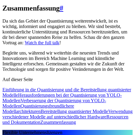
Zusammenfassung
#
Da sich das Gebiet der Quantisierung weiterentwickelt, ist es
wichtig, informiert und engagiert zu bleiben. Wir sind bestrebt,
kontinuierliche Unterstützung und Ressourcen bereitzustellen, um
dir bei dieser spannenden Reise zu helfen. Schau dir den ganzen
Vortrag an:
Watch the full talk
!
Begleite uns, während wir weiterhin die neuesten Trends und
Innovationen im Bereich Machine Learning und künstliche
Intelligenz erforschen. Gemeinsam gestalten wir die Zukunft der
Technologie und sorgen für positive Veränderungen in der Welt.
Auf dieser Seite
Einführung in die Quantisierung und die Bereitstellung quantisierter
Modelle
Herausforderungen bei der Quantisierung von YOLO-
Modellen
Verbesserung der Quantisierung von YOLO-
Modellen
Quantisierungsfreundlichere
Modellarchitekturen
Bereitstellung quantisierter Modelle
Verwendung
verschiedener Modelle auf unterschiedlicher Hardware
Ressourcen
und Dokumentation
Zusammenfassung
Flexible Unternehmenslizenzen