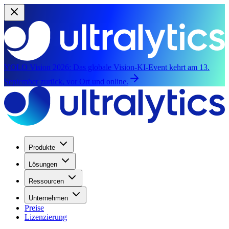
YOLO Vision 2026:
Das globale Vision-KI-Event kehrt am 13.
September zurück, vor Ort und online.
Produkte
Lösungen
Ressourcen
Unternehmen
Preise
Lizenzierung