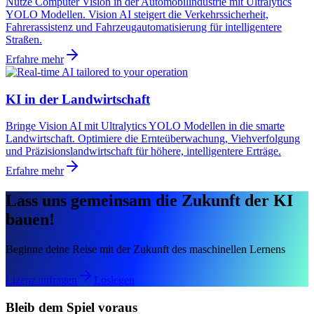
Nutze Computer Vision in der Automobilindustrie mit Ultralytics
YOLO Modellen. Vision AI steigert die Verkehrssicherheit,
Fahrerassistenz und Fahrzeugautomatisierung für intelligentere
Straßen.
Erfahre mehr
KI in der Landwirtschaft
Bringe Vision AI mit Ultralytics YOLO Modellen in die smarte
Landwirtschaft. Optimiere die Ernteüberwachung, Viehverfolgung
und Präzisionslandwirtschaft für höhere, intelligentere Erträge.
Erfahre mehr
Lass uns gemeinsam die Zukunft der KI
bauen!
Beginne deine Reise mit der Zukunft des maschinellen Lernens
Lizenz anfragen
Loslegen
Bleib dem Spiel voraus