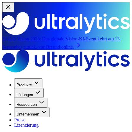
YOLO Vision 2026:
Das globale Vision-KI-Event kehrt am 13.
September zurück, vor Ort und online.
Produkte
Lösungen
Ressourcen
Unternehmen
Preise
Lizenzierung