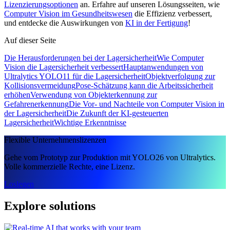
Lizenzierungsoptionen
an. Erfahre auf unseren Lösungsseiten, wie
Computer Vision im Gesundheitswesen
die Effizienz verbessert,
und entdecke die Auswirkungen von
KI in der Fertigung
!
Auf dieser Seite
Die Herausforderungen bei der Lagersicherheit
Wie Computer
Vision die Lagersicherheit verbessert
Hauptanwendungen von
Ultralytics YOLO11 für die Lagersicherheit
Objektverfolgung zur
Kollisionsvermeidung
Pose-Schätzung kann die Arbeitssicherheit
erhöhen
Verwendung von Objekterkennung zur
Gefahrenerkennung
Die Vor- und Nachteile von Computer Vision in
der Lagersicherheit
Die Zukunft der KI-gesteuerten
Lagersicherheit
Wichtige Erkenntnisse
Flexible Unternehmenslizenzen
Gehe vom Prototyp zur Produktion mit YOLO26 von Ultralytics.
Volle kommerzielle Rechte, eine Lizenz.
Loslegen
Explore solutions