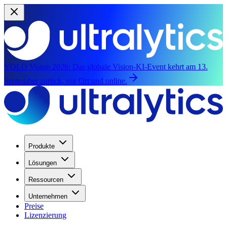
YOLO Vision 2026:
Das globale Vision-KI-Event kehrt am 13.
September zurück, vor Ort und online.
Produkte
Lösungen
Ressourcen
Unternehmen
Preise
Lizenzierung