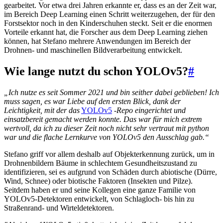
gearbeitet. Vor etwa drei Jahren erkannte er, dass es an der Zeit war,
im Bereich Deep Learning einen Schritt weiterzugehen, der für den
Forstsektor noch in den Kinderschuhen steckt. Seit er die enormen
Vorteile erkannt hat, die Forscher aus dem Deep Learning ziehen
können, hat Stefano mehrere Anwendungen im Bereich der
Drohnen- und maschinellen Bildverarbeitung entwickelt.
Wie lange nutzt du schon YOLOv5?
#
„Ich nutze es seit Sommer 2021 und bin seither dabei geblieben! Ich
muss sagen, es war Liebe auf den ersten Blick, dank der
Leichtigkeit, mit der das
YOLOv5
-Repo eingerichtet und
einsatzbereit gemacht werden konnte. Das war für mich extrem
wertvoll, da ich zu dieser Zeit noch nicht sehr vertraut mit python
war und die flache Lernkurve von YOLOv5 den Ausschlag gab.“
Stefano griff vor allem deshalb auf Objekterkennung zurück, um in
Drohnenbildern Bäume in schlechtem Gesundheitszustand zu
identifizieren, sei es aufgrund von Schäden durch abiotische (Dürre,
Wind, Schnee) oder biotische Faktoren (Insekten und Pilze).
Seitdem haben er und seine Kollegen eine ganze Familie von
YOLOv5-Detektoren entwickelt, von Schlagloch- bis hin zu
Straßenrand- und Wirteldetektoren.