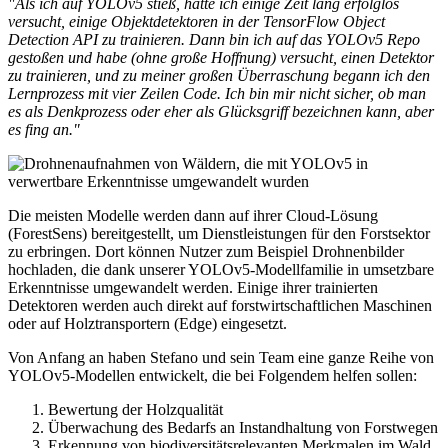
"Als ich auf YOLOv5 stieß, hatte ich einige Zeit lang erfolglos
versucht, einige Objektdetektoren in der TensorFlow Object
Detection API zu trainieren. Dann bin ich auf das YOLOv5 Repo
gestoßen und habe (ohne große Hoffnung) versucht, einen Detektor
zu trainieren, und zu meiner großen Überraschung begann ich den
Lernprozess mit vier Zeilen Code. Ich bin mir nicht sicher, ob man
es als Denkprozess oder eher als Glücksgriff bezeichnen kann, aber
es fing an."
Die meisten Modelle werden dann auf ihrer Cloud-Lösung
(ForestSens) bereitgestellt, um Dienstleistungen für den Forstsektor
zu erbringen. Dort können Nutzer zum Beispiel Drohnenbilder
hochladen, die dank unserer YOLOv5-Modellfamilie in umsetzbare
Erkenntnisse umgewandelt werden. Einige ihrer trainierten
Detektoren werden auch direkt auf forstwirtschaftlichen Maschinen
oder auf Holztransportern (Edge) eingesetzt.
Von Anfang an haben Stefano und sein Team eine ganze Reihe von
YOLOv5-Modellen entwickelt, die bei Folgendem helfen sollen:
Bewertung der Holzqualität
Überwachung des Bedarfs an Instandhaltung von Forstwegen
Erkennung von biodiversitätsrelevanten Merkmalen im Wald