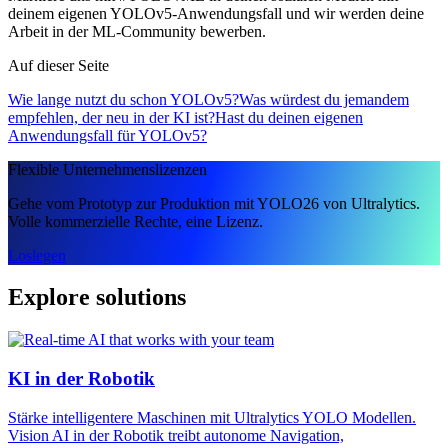
deinem eigenen YOLOv5-Anwendungsfall und wir werden deine
Arbeit in der ML-Community bewerben.
Auf dieser Seite
Wie lange nutzt du schon YOLOv5?
Was würdest du jemandem
empfehlen, der neu in der KI ist?
Hast du deinen eigenen
Anwendungsfall für YOLOv5?
Flexible Unternehmenslizenzen
Gehe vom Prototyp zur Produktion mit YOLO26 von Ultralytics.
Volle kommerzielle Rechte, eine Lizenz.
Loslegen
Explore solutions
KI in der Robotik
Stärke intelligentere Maschinen mit Ultralytics YOLO Modellen.
Vision AI in der Robotik treibt autonome Navigation,