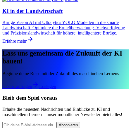
KI in der Landwirtschaft
Bringe Vision AI mit Ultralytics YOLO Modellen in die smarte
Landwirtschaft. Optimiere die Ernteüberwachung, Viehverfolgung
und Präzisionslandwirtschaft für höhere, intelligentere Erträge.
Erfahre mehr
Lass uns gemeinsam die Zukunft der KI
bauen!
Beginne deine Reise mit der Zukunft des maschinellen Lernens
Lizenz anfragen
Loslegen
Bleib dem Spiel voraus
Erhalte die neuesten Nachrichten und Einblicke zu KI und
maschinellem Lernen – unser monatlicher Newsletter bietet alles!
Abonnieren