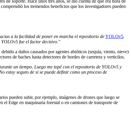
s de soporte. Hace unos tres años, se dio cuenta de que era hora de
ue comprendió los tremendos beneficios que los investigadores pueden
ias a la facilidad de poner en marcha el repositorio de
YOLOv5
.
 YOLOv5 fue el factor decisivo."
a debido a daños causados por agentes abióticos (sequía, viento, nieve)
ores de baches hasta detectores de bordes de carretera y verticilos.
durante un tiempo. Luego me topé con el repositorio de YOLOv5 y
 No estoy seguro de si se puede definir como un proceso de
suarios pueden subir, por ejemplo, imágenes de drones que luego se
n el Edge en maquinaria forestal o en camiones de transporte de