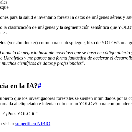
ales
osque
s para la salud e inventario forestal a datos de imágenes aéreas y sate
o la clasificación de imágenes y la segmentación semántica que YOLOv
ales.
delos (versión docker) como para su despliegue, hizo de YOLOv5 una gr
el modelo de negocio bastante novedoso que se basa en código abierto y
de Ultralytics y me parece una forma fantástica de acelerar el desarr
 muchos científicos de datos y profesionales"
.
cia en la IA?
#
scubierto que los investigadores forestales se sienten intimidados por 
 jornada al etiquetado e intentar entrenar un YOLOv5 para comprender s
ona? ¡Pues YOLO it!"
n visitar
su perfil en NIBIO
.