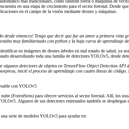
automático más tradicionales, como random forest o máquinas de vectore
 encuentra en una etapa de crecimiento para el sector forestal. Desde q
plicaciones en el campo de la visión mediante drones y máquinas.
 desde entonces! Tengo que decir que fue un amor a primera vista grac
staba muy familiarizado con python y la baja curva de aprendizaje de
identificar en imágenes de drones árboles en mal estado de salud, ya se
estado desarrollando toda una familia de detectores YOLOv5, desde detect
r algunos detectores de objetos en TensorFlow Object Detection API 
sorpresa, inicié el proceso de aprendizaje con cuatro líneas de código.
ube (ForestSens) para ofrecer servicios al sector forestal. Allí, los u
 YOLOv5. Algunos de sus detectores entrenados también se despliegan e
da una serie de modelos YOLOv5 para ayudar en: