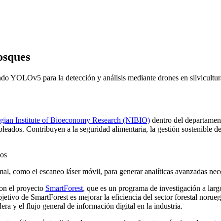
osques
ando YOLOv5 para la detección y análisis mediante drones en silvicultur
ian Institute of Bioeconomy Research (NIBIO)
dentro del departament
os. Contribuyen a la seguridad alimentaria, la gestión sostenible de re
imal, como el escaneo láser móvil, para generar analíticas avanzadas ne
con el proyecto
SmartForest
, que es un programa de investigación a lar
objetivo de SmartForest es mejorar la eficiencia del sector forestal noru
dera y el flujo general de información digital en la industria.