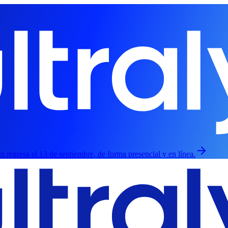
ión regresa el 13 de septiembre, de forma presencial y en línea.