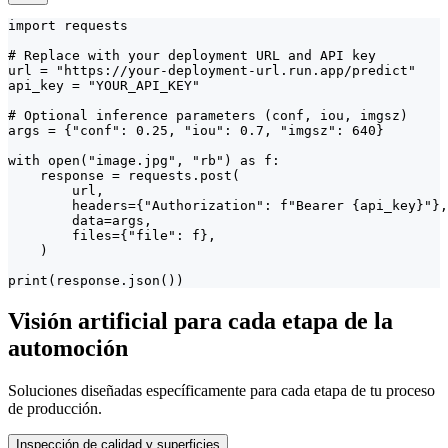
import requests

# Replace with your deployment URL and API key

url = "https://your-deployment-url.run.app/predict"

api_key = "YOUR_API_KEY"

# Optional inference parameters (conf, iou, imgsz)

args = {"conf": 0.25, "iou": 0.7, "imgsz": 640}

with open("image.jpg", "rb") as f:

    response = requests.post(

        url,

        headers={"Authorization": f"Bearer {api_key}"},

        data=args,

        files={"file": f},

    )

print(response.json())
Visión artificial para cada etapa de la
automoción
Soluciones diseñadas específicamente para cada etapa de tu proceso
de producción.
Inspección de calidad y superficies