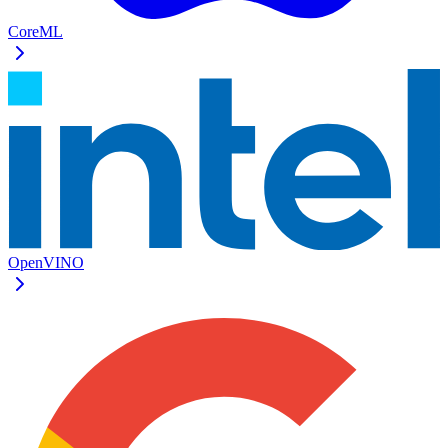
CoreML
OpenVINO