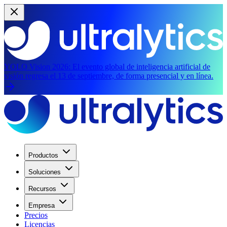
YOLO Vision 2026:
El evento global de inteligencia artificial de
visión regresa el 13 de septiembre, de forma presencial y en línea.
Productos
Soluciones
Recursos
Empresa
Precios
Licencias