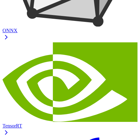
ONNX
TensorRT