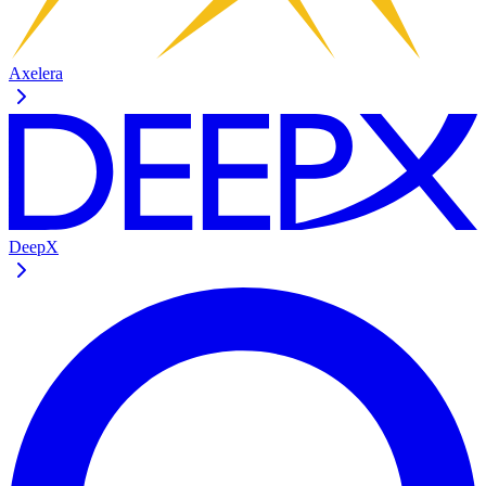
Axelera
DeepX