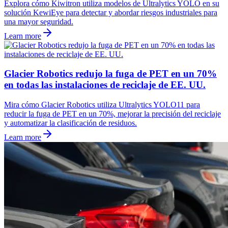
Explora cómo Kiwitron utiliza modelos de Ultralytics YOLO en su
solución KewiEye para detectar y abordar riesgos industriales para
una mayor seguridad.
Learn more
Glacier Robotics redujo la fuga de PET en un 70%
en todas las instalaciones de reciclaje de EE. UU.
Mira cómo Glacier Robotics utiliza Ultralytics YOLO11 para
reducir la fuga de PET en un 70%, mejorar la precisión del reciclaje
y automatizar la clasificación de residuos.
Learn more