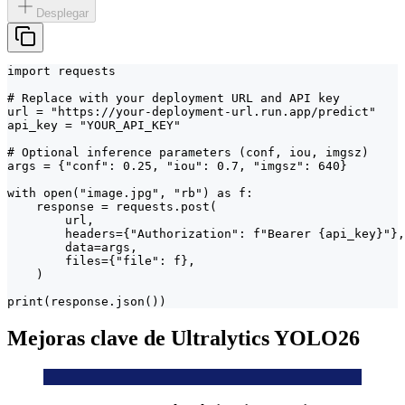
Desplegar
import requests

# Replace with your deployment URL and API key

url = "https://your-deployment-url.run.app/predict"

api_key = "YOUR_API_KEY"

# Optional inference parameters (conf, iou, imgsz)

args = {"conf": 0.25, "iou": 0.7, "imgsz": 640}

with open("image.jpg", "rb") as f:

    response = requests.post(

        url,

        headers={"Authorization": f"Bearer {api_key}"},

        data=args,

        files={"file": f},

    )

print(response.json())
Mejoras clave de Ultralytics YOLO26