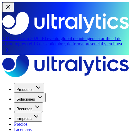
YOLO Vision 2026:
El evento global de inteligencia artificial de
visión regresa el 13 de septiembre, de forma presencial y en línea.
Productos
Soluciones
Recursos
Empresa
Precios
Licencias