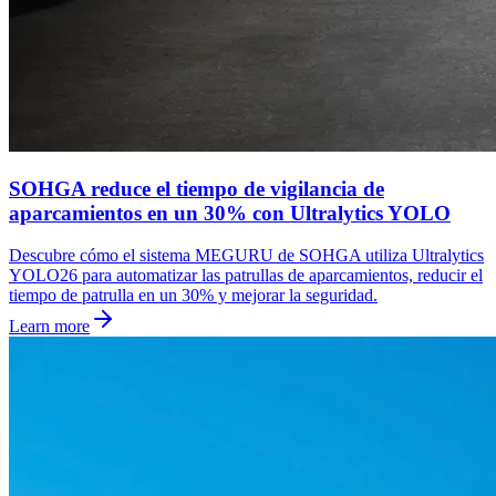
SOHGA reduce el tiempo de vigilancia de
aparcamientos en un 30% con Ultralytics YOLO
Descubre cómo el sistema MEGURU de SOHGA utiliza Ultralytics
YOLO26 para automatizar las patrullas de aparcamientos, reducir el
tiempo de patrulla en un 30% y mejorar la seguridad.
Learn more