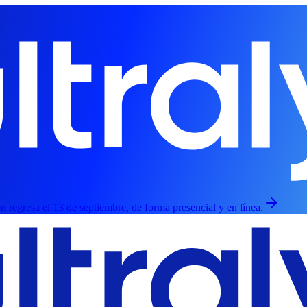
ión regresa el 13 de septiembre, de forma presencial y en línea.