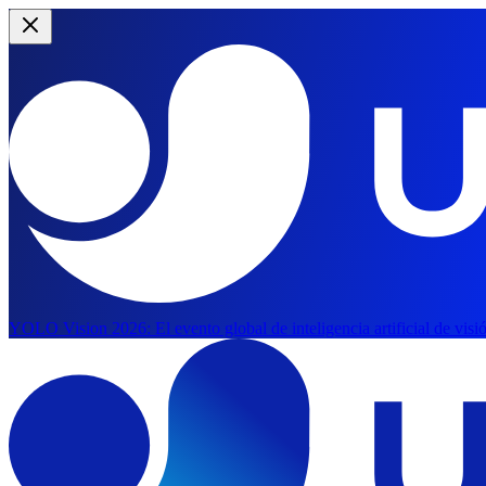
YOLO Vision 2026:
El evento global de inteligencia artificial de vis