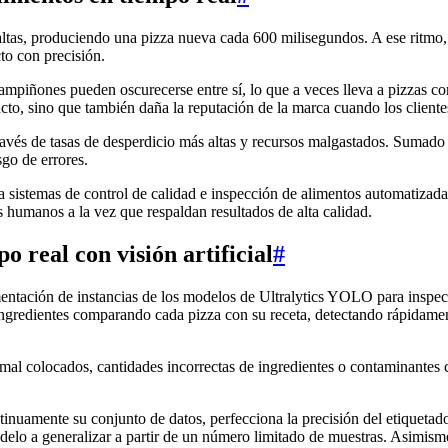
altas, produciendo una pizza nueva cada 600 milisegundos. A ese ritmo, 
to con precisión.
piñones pueden oscurecerse entre sí, lo que a veces lleva a pizzas con 
ducto, sino que también daña la reputación de la marca cuando los client
avés de tasas de desperdicio más altas y recursos malgastados. Sumado 
go de errores.
a sistemas de control de calidad e inspección de alimentos automatizad
s humanos a la vez que respaldan resultados de alta calidad.
o real con visión artificial
#
gmentación de instancias de los modelos de Ultralytics YOLO para inspe
ngredientes comparando cada pizza con su receta, detectando rápidamente
mal colocados, cantidades incorrectas de ingredientes o contaminantes c
ontinuamente su conjunto de datos, perfecciona la precisión del etiquet
 modelo a generalizar a partir de un número limitado de muestras. Asimi