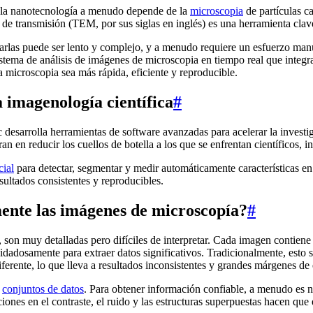
 y la nanotecnología a menudo depende de la
microscopia
de partículas c
 de transmisión (TEM, por sus siglas en inglés) es una herramienta clave
rlas puede ser lento y complejo, y a menudo requiere un esfuerzo manua
stema de análisis de imágenes de microscopia en tiempo real que integ
 microscopia sea más rápida, eficiente y reproducible.
a imagenología científica
#
desarrolla herramientas de software avanzadas para acelerar la investi
ran en reducir los cuellos de botella a los que se enfrentan científicos,
cial
para detectar, segmentar y medir automáticamente características en
sultados consistentes y reproducibles.
mente las imágenes de microscopía?
#
n muy detalladas pero difíciles de interpretar. Cada imagen contiene ci
uidadosamente para extraer datos significativos. Tradicionalmente, esto 
erente, lo que lleva a resultados inconsistentes y grandes márgenes de 
s
conjuntos de datos
. Para obtener información confiable, a menudo es n
nes en el contraste, el ruido y las estructuras superpuestas hacen que e