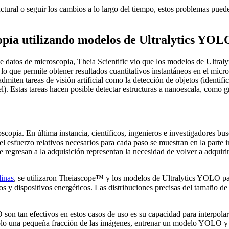
ctural o seguir los cambios a lo largo del tiempo, estos problemas pueden
copía utilizando modelos de Ultralytics YOL
e datos de microscopia, Theia Scientific vio que los modelos de Ultralyt
, lo que permite obtener resultados cuantitativos instantáneos en el mi
iten tareas de visión artificial como la detección de objetos (identifica
xel). Estas tareas hacen posible detectar estructuras a nanoescala, com
oscopia. En última instancia, científicos, ingenieros e investigadores bus
 el esfuerzo relativos necesarios para cada paso se muestran en la parte i
 regresan a la adquisición representan la necesidad de volver a adquirir
linas
, se utilizaron Theiascope™ y los modelos de Ultralytics YOLO para
entos y dispositivos energéticos. Las distribuciones precisas del tamañ
son tan efectivos en estos casos de uso es su capacidad para interpolar
solo una pequeña fracción de las imágenes, entrenar un modelo YOLO y 