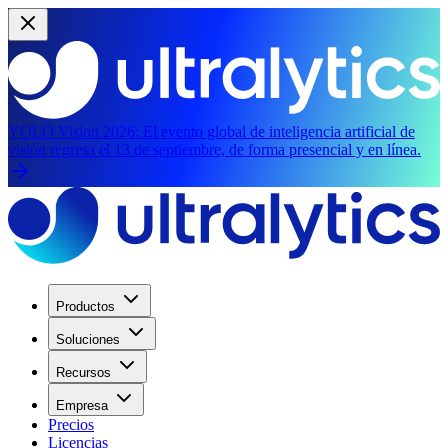
YOLO Vision 2026:
El evento global de inteligencia artificial de
visión regresa el 13 de septiembre, de forma presencial y en línea.
Productos
Soluciones
Recursos
Empresa
Precios
Licencias