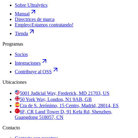
Sobre Ultralytics
Manual
Directrices de marca
Empleo
¡Estamos contratando!
Tienda
Programas
Socios
Integraciones
Contribuye al OSS
Ubicaciones
5001 Judicial Way, Frederick, MD 21703, US
50 York Way, London, N1 9AB, GB
Cra de S. Jerónimo, 15 Centro, Madrid, 28014, ES
6F, CR Land Tower D, 91 Kefa Rd, Shenzhen,
Guangdong 518057, CN
Contacto