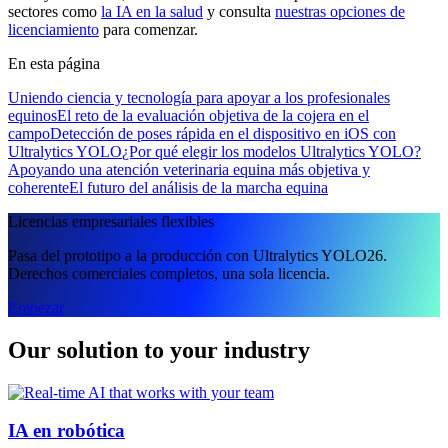
sectores como
la IA en la salud
y consulta
nuestras opciones de
licenciamiento
para comenzar.
En esta página
Uniendo ciencia y tecnología para apoyar a los profesionales
equinos
El reto de la evaluación objetiva de la cojera en el
campo
Detección de poses rápida en el dispositivo en iOS con
Ultralytics YOLO
¿Por qué elegir los modelos Ultralytics YOLO?
Apoyando una atención veterinaria equina más objetiva y
coherente
El futuro del análisis de la marcha equina
Licencias empresariales flexibles
Pasa del prototipo a la producción con Ultralytics YOLO26.
Derechos comerciales completos, una sola licencia.
Empezar
Our solution to your industry
IA en robótica