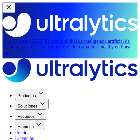
YOLO Vision 2026:
El evento global de inteligencia artificial de
visión regresa el 13 de septiembre, de forma presencial y en línea.
Productos
Soluciones
Recursos
Empresa
Precios
Licencias