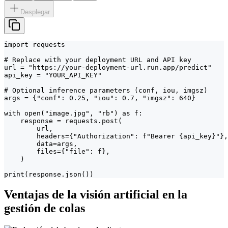
Desplegar
import requests

# Replace with your deployment URL and API key

url = "https://your-deployment-url.run.app/predict"

api_key = "YOUR_API_KEY"

# Optional inference parameters (conf, iou, imgsz)

args = {"conf": 0.25, "iou": 0.7, "imgsz": 640}

with open("image.jpg", "rb") as f:

    response = requests.post(

        url,

        headers={"Authorization": f"Bearer {api_key}"},

        data=args,

        files={"file": f},

    )

print(response.json())
Ventajas de la visión artificial en la
gestión de colas