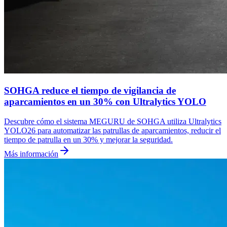
SOHGA reduce el tiempo de vigilancia de
aparcamientos en un 30% con Ultralytics YOLO
Descubre cómo el sistema MEGURU de SOHGA utiliza Ultralytics
YOLO26 para automatizar las patrullas de aparcamientos, reducir el
tiempo de patrulla en un 30% y mejorar la seguridad.
Más información