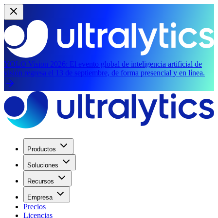
YOLO Vision 2026:
El evento global de inteligencia artificial de
visión regresa el 13 de septiembre, de forma presencial y en línea.
Productos
Soluciones
Recursos
Empresa
Precios
Licencias