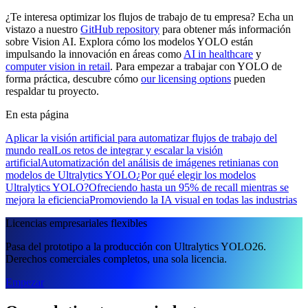
¿Te interesa optimizar los flujos de trabajo de tu empresa? Echa un
vistazo a nuestro
GitHub repository
para obtener más información
sobre Vision AI. Explora cómo los modelos YOLO están
impulsando la innovación en áreas como
AI in healthcare
y
computer vision in retail
. Para empezar a trabajar con YOLO de
forma práctica, descubre cómo
our licensing options
pueden
respaldar tu proyecto.
En esta página
Aplicar la visión artificial para automatizar flujos de trabajo del
mundo real
Los retos de integrar y escalar la visión
artificial
Automatización del análisis de imágenes retinianas con
modelos de Ultralytics YOLO
¿Por qué elegir los modelos
Ultralytics YOLO?
Ofreciendo hasta un 95% de recall mientras se
mejora la eficiencia
Promoviendo la IA visual en todas las industrias
Licencias empresariales flexibles
Pasa del prototipo a la producción con Ultralytics YOLO26.
Derechos comerciales completos, una sola licencia.
Empezar