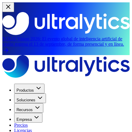
YOLO Vision 2026:
El evento global de inteligencia artificial de
visión regresa el 13 de septiembre, de forma presencial y en línea.
Productos
Soluciones
Recursos
Empresa
Precios
Licencias