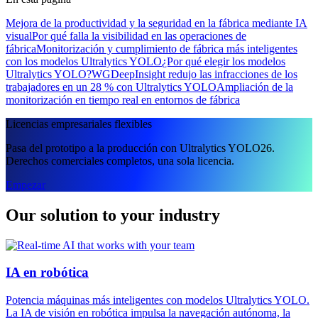
Mejora de la productividad y la seguridad en la fábrica mediante IA
visual
Por qué falla la visibilidad en las operaciones de
fábrica
Monitorización y cumplimiento de fábrica más inteligentes
con los modelos Ultralytics YOLO
¿Por qué elegir los modelos
Ultralytics YOLO?
WGDeepInsight redujo las infracciones de los
trabajadores en un 28 % con Ultralytics YOLO
Ampliación de la
monitorización en tiempo real en entornos de fábrica
Licencias empresariales flexibles
Pasa del prototipo a la producción con Ultralytics YOLO26.
Derechos comerciales completos, una sola licencia.
Empezar
Our solution to your industry
IA en robótica
Potencia máquinas más inteligentes con modelos Ultralytics YOLO.
La IA de visión en robótica impulsa la navegación autónoma, la