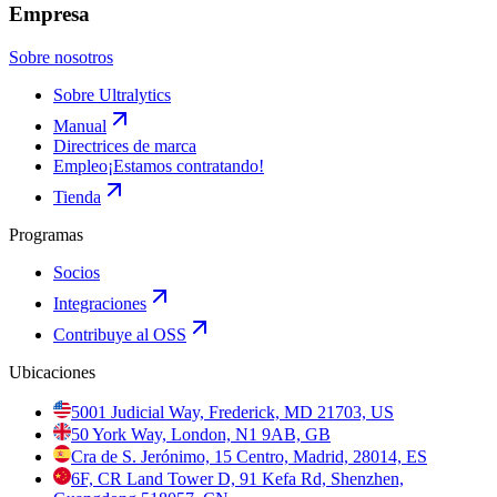
Empresa
Sobre nosotros
Sobre Ultralytics
Manual
Directrices de marca
Empleo
¡Estamos contratando!
Tienda
Programas
Socios
Integraciones
Contribuye al OSS
Ubicaciones
5001 Judicial Way, Frederick, MD 21703, US
50 York Way, London, N1 9AB, GB
Cra de S. Jerónimo, 15 Centro, Madrid, 28014, ES
6F, CR Land Tower D, 91 Kefa Rd, Shenzhen,