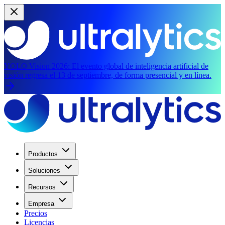
YOLO Vision 2026:
El evento global de inteligencia artificial de
visión regresa el 13 de septiembre, de forma presencial y en línea.
Productos
Soluciones
Recursos
Empresa
Precios
Licencias