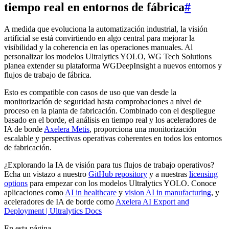
tiempo real en entornos de fábrica
#
A medida que evoluciona la automatización industrial, la visión
artificial se está convirtiendo en algo central para mejorar la
visibilidad y la coherencia en las operaciones manuales. Al
personalizar los modelos Ultralytics YOLO, WG Tech Solutions
planea extender su plataforma WGDeepInsight a nuevos entornos y
flujos de trabajo de fábrica.
Esto es compatible con casos de uso que van desde la
monitorización de seguridad hasta comprobaciones a nivel de
proceso en la planta de fabricación. Combinado con el despliegue
basado en el borde, el análisis en tiempo real y los aceleradores de
IA de borde
Axelera Metis
, proporciona una monitorización
escalable y perspectivas operativas coherentes en todos los entornos
de fabricación.
¿Explorando la IA de visión para tus flujos de trabajo operativos?
Echa un vistazo a nuestro
GitHub repository
y a nuestras
licensing
options
para empezar con los modelos Ultralytics YOLO. Conoce
aplicaciones como
AI in healthcare
y
vision AI in manufacturing
, y
aceleradores de IA de borde como
Axelera AI Export and
Deployment | Ultralytics Docs
En esta página