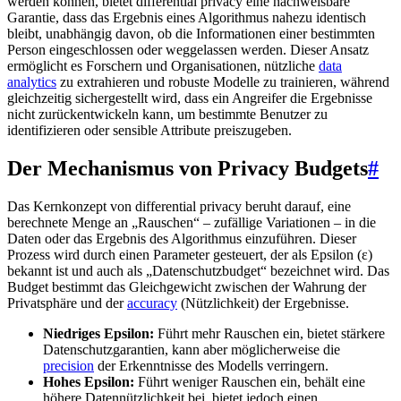
werden können, bietet differential privacy eine nachweisbare
Garantie, dass das Ergebnis eines Algorithmus nahezu identisch
bleibt, unabhängig davon, ob die Informationen einer bestimmten
Person eingeschlossen oder weggelassen werden. Dieser Ansatz
ermöglicht es Forschern und Organisationen, nützliche
data
analytics
zu extrahieren und robuste Modelle zu trainieren, während
gleichzeitig sichergestellt wird, dass ein Angreifer die Ergebnisse
nicht zurückentwickeln kann, um bestimmte Benutzer zu
identifizieren oder sensible Attribute preiszugeben.
Der Mechanismus von Privacy Budgets
#
Das Kernkonzept von differential privacy beruht darauf, eine
berechnete Menge an „Rauschen“ – zufällige Variationen – in die
Daten oder das Ergebnis des Algorithmus einzuführen. Dieser
Prozess wird durch einen Parameter gesteuert, der als Epsilon (ε)
bekannt ist und auch als „Datenschutzbudget“ bezeichnet wird. Das
Budget bestimmt das Gleichgewicht zwischen der Wahrung der
Privatsphäre und der
accuracy
(Nützlichkeit) der Ergebnisse.
Niedriges Epsilon:
Führt mehr Rauschen ein, bietet stärkere
Datenschutzgarantien, kann aber möglicherweise die
precision
der Erkenntnisse des Modells verringern.
Hohes Epsilon:
Führt weniger Rauschen ein, behält eine
höhere Datennützlichkeit bei, bietet jedoch einen