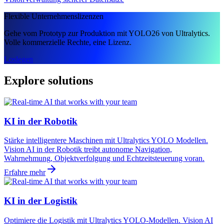
Flexible Unternehmenslizenzen
Gehe vom Prototyp zur Produktion mit YOLO26 von Ultralytics.
Volle kommerzielle Rechte, eine Lizenz.
Loslegen
Explore solutions
KI in der Robotik
Stärke intelligentere Maschinen mit Ultralytics YOLO Modellen.
Vision AI in der Robotik treibt autonome Navigation,
Wahrnehmung, Objektverfolgung und Echtzeitsteuerung voran.
Erfahre mehr
KI in der Logistik
Optimiere die Logistik mit Ultralytics YOLO-Modellen. Vision AI