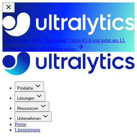
YOLO Vision 2026:
Das globale Vision-KI-Event kehrt am 13.
September zurück, vor Ort und online.
Produkte
Lösungen
Ressourcen
Unternehmen
Preise
Lizenzierung