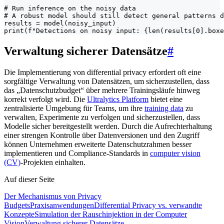
# Run inference on the noisy data

# A robust model should still detect general patterns d
results = model(noisy_input)

print(f"Detections on noisy input: {len(results[0].boxe
Verwaltung sicherer Datensätze
#
Die Implementierung von differential privacy erfordert oft eine
sorgfältige Verwaltung von Datensätzen, um sicherzustellen, dass
das „Datenschutzbudget“ über mehrere Trainingsläufe hinweg
korrekt verfolgt wird. Die
Ultralytics Platform
bietet eine
zentralisierte Umgebung für Teams, um ihre
training data
zu
verwalten, Experimente zu verfolgen und sicherzustellen, dass
Modelle sicher bereitgestellt werden. Durch die Aufrechterhaltung
einer strengen Kontrolle über Datenversionen und den Zugriff
können Unternehmen erweiterte Datenschutzrahmen besser
implementieren und Compliance-Standards in
computer vision
(CV)
-Projekten einhalten.
Auf dieser Seite
Der Mechanismus von Privacy
Budgets
Praxisanwendungen
Differential Privacy vs. verwandte
Konzepte
Simulation der Rauschinjektion in der Computer
Vision
Verwaltung sicherer Datensätze