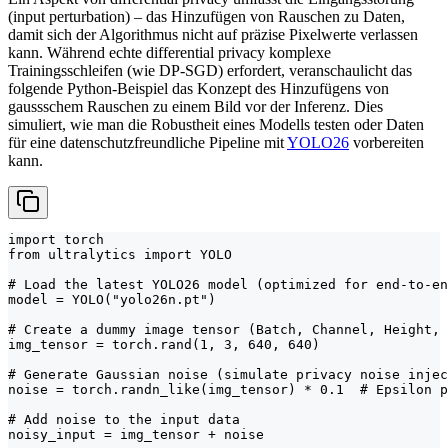
(input perturbation) – das Hinzufügen von Rauschen zu Daten,
damit sich der Algorithmus nicht auf präzise Pixelwerte verlassen
kann. Während echte differential privacy komplexe
Trainingsschleifen (wie DP-SGD) erfordert, veranschaulicht das
folgende Python-Beispiel das Konzept des Hinzufügens von
gaussschem Rauschen zu einem Bild vor der Inferenz. Dies
simuliert, wie man die Robustheit eines Modells testen oder Daten
für eine datenschutzfreundliche Pipeline mit
YOLO26
vorbereiten
kann.
import torch

from ultralytics import YOLO

# Load the latest YOLO26 model (optimized for end-to-en
model = YOLO("yolo26n.pt")

# Create a dummy image tensor (Batch, Channel, Height, 
img_tensor = torch.rand(1, 3, 640, 640)

# Generate Gaussian noise (simulate privacy noise injec
noise = torch.randn_like(img_tensor) * 0.1  # Epsilon p
# Add noise to the input data

noisy_input = img_tensor + noise
