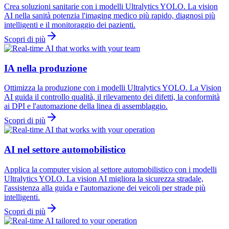
Crea soluzioni sanitarie con i modelli Ultralytics YOLO. La vision
AI nella sanità potenzia l'imaging medico più rapido, diagnosi più
intelligenti e il monitoraggio dei pazienti.
Scopri di più
IA nella produzione
Ottimizza la produzione con i modelli Ultralytics YOLO. La Vision
AI guida il controllo qualità, il rilevamento dei difetti, la conformità
ai DPI e l'automazione della linea di assemblaggio.
Scopri di più
AI nel settore automobilistico
Applica la computer vision al settore automobilistico con i modelli
Ultralytics YOLO. La vision AI migliora la sicurezza stradale,
l'assistenza alla guida e l'automazione dei veicoli per strade più
intelligenti.
Scopri di più