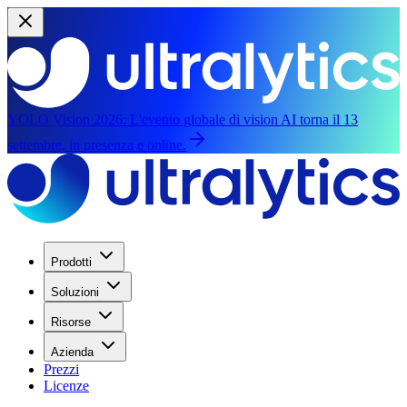
YOLO Vision 2026:
L'evento globale di vision AI torna il 13
settembre, in presenza e online.
Prodotti
Soluzioni
Risorse
Azienda
Prezzi
Licenze