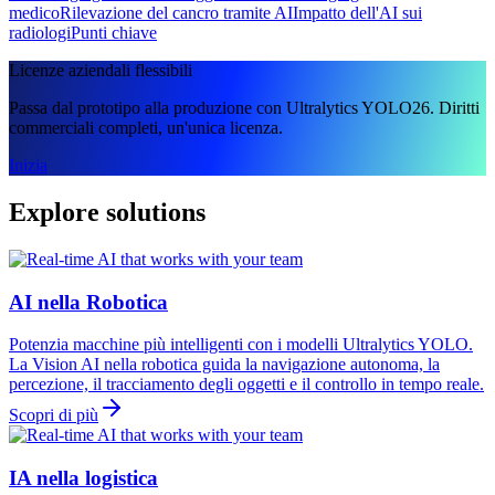
medico
Rilevazione del cancro tramite AI
Impatto dell'AI sui
radiologi
Punti chiave
Licenze aziendali flessibili
Passa dal prototipo alla produzione con Ultralytics YOLO26. Diritti
commerciali completi, un'unica licenza.
Inizia
Explore solutions
AI nella Robotica
Potenzia macchine più intelligenti con i modelli Ultralytics YOLO.
La Vision AI nella robotica guida la navigazione autonoma, la
percezione, il tracciamento degli oggetti e il controllo in tempo reale.
Scopri di più
IA nella logistica