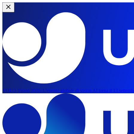
YOLO Vision 2026:
L'evento globale di vision AI torna il 13 settemb