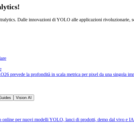
lytics!
tralytics. Dalle innovazioni di YOLO alle applicazioni rivoluzionarie, 
e
OLO26 prevede la profondità in scala metrica per pixel da una singola
Guides
Vision AI
 online per nuovi modelli YOLO, lanci di prodotti, demo dal vivo e IA 