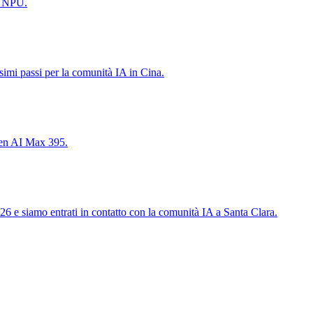
e NPU.
simi passi per la comunità IA in Cina.
zen AI Max 395.
6 e siamo entrati in contatto con la comunità IA a Santa Clara.