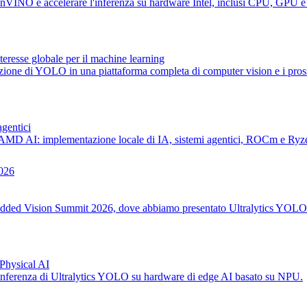
enVINO e accelerare l'inferenza su hardware Intel, inclusi CPU, GPU 
nteresse globale per il machine learning
uzione di YOLO in una piattaforma completa di computer vision e i pros
agentici
 AMD AI: implementazione locale di IA, sistemi agentici, ROCm e Ry
Embedded Vision Summit 2026, dove abbiamo presentato Ultralytics YOLO2
Physical AI
'inferenza di Ultralytics YOLO su hardware di edge AI basato su NPU.