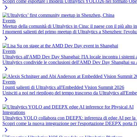
Scopri come esportare i modelli Ultralytics YOLO26 nel formato Op
Events
Meetup della comunità di Ultralytics in Cina: il paese con il più alto i
I momenti salienti del primo meetup di Ultralytics a Shenzhen: l'evol
Events
Ultralytics all'AMD Dev Day Shanghai: l'IA locale incontra i sistemi 
Ultralytics condivide le conclusioni dell'AMD Dev Day Shanghai su
Events
I punti salienti di Ultralytics all'Embedded Vision Summit 2026
Unisciti a noi nel riepilogo del tempo trascorso da Ultralytics all'
Integrations
Ultralytics YOLO collabora con DEEPX: inferenza di edge AI per la 
Scopri come la nuova integrazione per l'esportazione DEEPX porta l