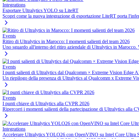
Integrations
Esportare Ultralytics YOLO su LiteRT
Scopri come la nuova integrazione di esportazione LiteRT porta l'inf
Events
Ritiro di Ultralytics in Marocco: I momenti salienti del team 2026
Uno sguardo all'interno del ritiro aziendale di Ultralytics in Marocco
Events
I punti salienti di Ultralytics dal Qualcomm × Extreme Vision Edge
Un riepilogo della presenza di Ultralytics al Qualcomm x Extreme Vis
Events
I punti chiave di Ultralytics alla CVPR 2026
Ripercorri i momenti salienti della partecipazione di Ultralytics alla
Integrations
Accelerare Ultralytics YOLO26 con OpenVINO su Intel Core Ultra Se