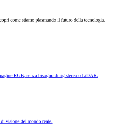
scopri come stiamo plasmando il futuro della tecnologia.
 immagine RGB, senza bisogno di rig stereo o LiDAR.
di visione del mondo reale.