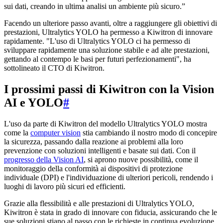
sui dati, creando in ultima analisi un ambiente più sicuro.”
Facendo un ulteriore passo avanti, oltre a raggiungere gli obiettivi di
prestazioni, Ultralytics YOLO ha permesso a Kiwitron di innovare
rapidamente. "L'uso di Ultralytics YOLO ci ha permesso di
sviluppare rapidamente una soluzione stabile e ad alte prestazioni,
gettando al contempo le basi per futuri perfezionamenti", ha
sottolineato il CTO di Kiwitron.
I prossimi passi di Kiwitron con la Vision
AI e YOLO
#
L'uso da parte di Kiwitron del modello Ultralytics YOLO mostra
come la
computer vision
stia cambiando il nostro modo di concepire
la sicurezza, passando dalla reazione ai problemi alla loro
prevenzione con soluzioni intelligenti e basate sui dati. Con il
progresso della Vision AI
, si aprono nuove possibilità, come il
monitoraggio della conformità ai dispositivi di protezione
individuale (DPI) e l'individuazione di ulteriori pericoli, rendendo i
luoghi di lavoro più sicuri ed efficienti.
Grazie alla flessibilità e alle prestazioni di Ultralytics YOLO,
Kiwitron è stata in grado di innovare con fiducia, assicurando che le
sue soluzioni stiano al passo con le richieste in continua evoluzione