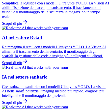
Semplifica la logistica con i modelli Ultralytics YOLO. La Vision AI
abilita l'ispezione dei pacchi, lo smistamento, il tracciamento dei
veicoli e il monitoraggio della sicurezza in magazzino in tempo
reale.
Scopri di più
AI nel settore Retail
Reimmagina il retail con i modelli Ultralytics YOLO. La Vision AI
alimenta il tracciamento dell'inventario, il monitoraggio degli
scaffali, la gestione delle code e insight più intelligenti sui clienti.
Scopri di più
IA nel settore sanitario
Crea soluzioni sanitarie con i modelli Ultralytics YOLO. La vision
AI nella sanità potenzia l'imaging medico più rapido, diagnosi più
intelligenti e il monitoraggio dei pazienti.
Scopri di più