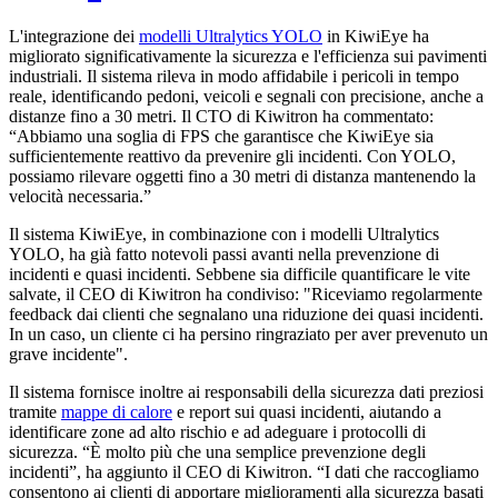
L'integrazione dei
modelli Ultralytics YOLO
in KiwiEye ha
migliorato significativamente la sicurezza e l'efficienza sui pavimenti
industriali. Il sistema rileva in modo affidabile i pericoli in tempo
reale, identificando pedoni, veicoli e segnali con precisione, anche a
distanze fino a 30 metri. Il CTO di Kiwitron ha commentato:
“Abbiamo una soglia di FPS che garantisce che KiwiEye sia
sufficientemente reattivo da prevenire gli incidenti. Con YOLO,
possiamo rilevare oggetti fino a 30 metri di distanza mantenendo la
velocità necessaria.”
Il sistema KiwiEye, in combinazione con i modelli Ultralytics
YOLO, ha già fatto notevoli passi avanti nella prevenzione di
incidenti e quasi incidenti. Sebbene sia difficile quantificare le vite
salvate, il CEO di Kiwitron ha condiviso: "Riceviamo regolarmente
feedback dai clienti che segnalano una riduzione dei quasi incidenti.
In un caso, un cliente ci ha persino ringraziato per aver prevenuto un
grave incidente".
Il sistema fornisce inoltre ai responsabili della sicurezza dati preziosi
tramite
mappe di calore
e report sui quasi incidenti, aiutando a
identificare zone ad alto rischio e ad adeguare i protocolli di
sicurezza. “È molto più che una semplice prevenzione degli
incidenti”, ha aggiunto il CEO di Kiwitron. “I dati che raccogliamo
consentono ai clienti di apportare miglioramenti alla sicurezza basati