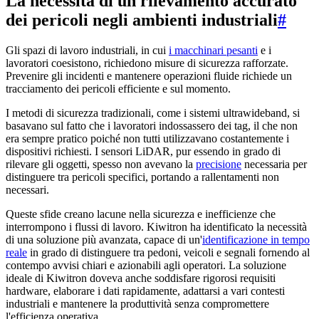
La necessità di un rilevamento accurato
dei pericoli negli ambienti industriali
#
Gli spazi di lavoro industriali, in cui
i macchinari pesanti
e i
lavoratori coesistono, richiedono misure di sicurezza rafforzate.
Prevenire gli incidenti e mantenere operazioni fluide richiede un
tracciamento dei pericoli efficiente e sul momento.
I metodi di sicurezza tradizionali, come i sistemi ultrawideband, si
basavano sul fatto che i lavoratori indossassero dei tag, il che non
era sempre pratico poiché non tutti utilizzavano costantemente i
dispositivi richiesti. I sensori LiDAR, pur essendo in grado di
rilevare gli oggetti, spesso non avevano la
precisione
necessaria per
distinguere tra pericoli specifici, portando a rallentamenti non
necessari.
Queste sfide creano lacune nella sicurezza e inefficienze che
interrompono i flussi di lavoro. Kiwitron ha identificato la necessità
di una soluzione più avanzata, capace di un'
identificazione in tempo
reale
in grado di distinguere tra pedoni, veicoli e segnali fornendo al
contempo avvisi chiari e azionabili agli operatori. La soluzione
ideale di Kiwitron doveva anche soddisfare rigorosi requisiti
hardware, elaborare i dati rapidamente, adattarsi a vari contesti
industriali e mantenere la produttività senza compromettere
l'efficienza operativa.