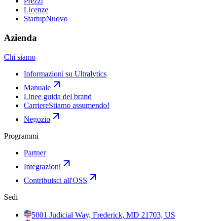
Prezzi
Licenze
Startup
Nuovo
Azienda
Chi siamo
Informazioni su Ultralytics
Manuale
Linee guida del brand
Carriere
Stiamo assumendo!
Negozio
Programmi
Partner
Integrazioni
Contribuisci all'OSS
Sedi
5001 Judicial Way, Frederick, MD 21703, US