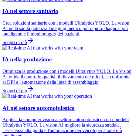
IA nel settore sanitario
Crea soluzioni sanitarie con i modelli Ultralytics YOLO. La vision
AI nella sanità potenzia l'imaging medico più rapido, diagnosi più
intelligenti e il monitoraggio dei pazienti.
Scopri di più
IA nella produzione
Ottimizza la produzione con i modelli Ultralytics YOLO. La Vision
AI guida il controllo qualità, il rilevamento dei difetti, la conformità
ai DPI e l'automazione della linea di assemblaggio.
Scopri di più
AI nel settore automobilistico
Applica la computer vision al settore automobilistico con i modelli
Ultralytics YOLO. La vision AI migliora la sicurezza stradale,
l'assistenza alla guida e l'automazione dei veicoli per strade più
intelligenti.