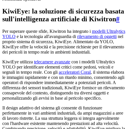
KiwiEye: la soluzione di sicurezza basata
sull'intelligenza artificiale di Kiwitron
#
Per superare queste sfide, Kiwitron ha integrato i
modelli Ultralytics
YOLO
e la tecnologia all'avanguardia di
rilevamento di oggetti
nel
proprio sistema di sicurezza, KiwiEye. Alimentato da YOLO,
KiwiEye offre la velocità e la precisione richieste per il rilevamento
dei pericoli in tempo reale in ambienti industriali.
KiwiEye utilizza
telecamere avanzate
con i modelli Ultralytics
YOLO per identificare elementi critici come pedoni, veicoli e
segnali in tempo reale. Con gli
acceleratori Coral
, il sistema elabora
le immagini rapidamente e con un ritardo minimo, consentendo agli
operatori di rispondere immediatamente a potenziali pericoli. A
differenza dei sensori tradizionali, KiwiEye fornisce un rilevamento
consapevole del contesto, distinguendo tra diversi oggetti e
personalizzando gli avvisi in base al pericolo specifico.
Il design adattivo del sistema gli consente di funzionare
perfettamente in vari ambienti industriali, da ampi magazzini a aree
di lavoro ristrette. La sua struttura leggera si integra agevolmente
con l'hardware esistente mantenendo prestazioni ad alta velocità.
Combinando precisione, velocità e adattabilità, KiwiEye migliora la