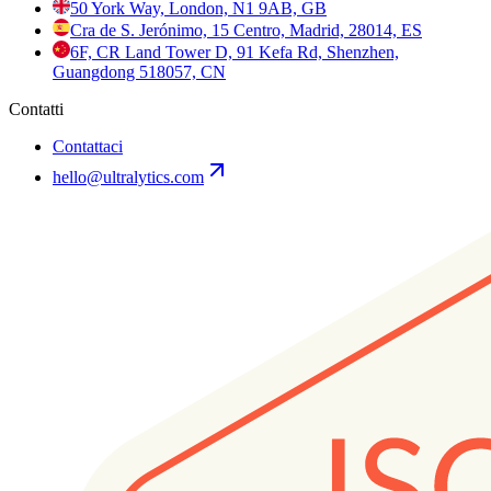
50 York Way, London, N1 9AB, GB
Cra de S. Jerónimo, 15 Centro, Madrid, 28014, ES
6F, CR Land Tower D, 91 Kefa Rd, Shenzhen,
Guangdong 518057, CN
Contatti
Contattaci
hello@ultralytics.com