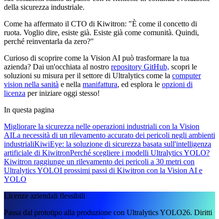
della sicurezza industriale.
Come ha affermato il CTO di Kiwitron: "È come il concetto di
ruota. Voglio dire, esiste già. Esiste già come comunità. Quindi,
perché reinventarla da zero?"
Curioso di scoprire come la Vision AI può trasformare la tua
azienda? Dai un'occhiata al nostro
repository GitHub,
scopri le
soluzioni su misura per il settore di Ultralytics come la
computer
vision nella sanità
e nella
manifattura
, ed esplora le
opzioni di
licenza
per iniziare oggi stesso!
In questa pagina
Migliorare la sicurezza nelle operazioni industriali con la Vision
AI
La necessità di un rilevamento accurato dei pericoli negli ambienti
industriali
KiwiEye: la soluzione di sicurezza basata sull'intelligenza
artificiale di Kiwitron
Perché scegliere i modelli Ultralytics YOLO?
Kiwitron raggiunge un rilevamento dei pericoli a 30 metri con
Ultralytics YOLO
I prossimi passi di Kiwitron con la Vision AI e
YOLO
Licenze aziendali flessibili
Passa dal prototipo alla produzione con Ultralytics YOLO26. Diritti