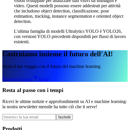
vision sviluppate per analizzare dati visivi da immagini e
video. Questi modelli possono essere addestrati per attività
che includono object detection, classificazione, pose
estimation, tracking, instance segmentation e oriented object
detection.
L'ultima famiglia di modelli Ultralytics YOLO è YOLO26,
con versioni YOLO precedenti disponibili per flussi di lavoro
esistenti.
Costruiamo insieme il futuro dell'AI!
Inizia il tuo viaggio con il futuro del machine learning
Richiedi licenza
Inizia
Resta al passo con i tempi
Ricevi le ultime notizie e approfondimenti su AI e machine learning:
la nostra newsletter mensile ha tutto ciò che ti serve!
Iscriviti
Prodotti