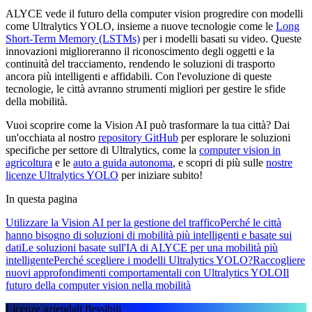
ALYCE vede il futuro della computer vision progredire con modelli
come Ultralytics YOLO, insieme a nuove tecnologie come le
Long
Short-Term Memory (LSTMs)
per i modelli basati su video. Queste
innovazioni miglioreranno il riconoscimento degli oggetti e la
continuità del tracciamento, rendendo le soluzioni di trasporto
ancora più intelligenti e affidabili. Con l'evoluzione di queste
tecnologie, le città avranno strumenti migliori per gestire le sfide
della mobilità.
Vuoi scoprire come la Vision AI può trasformare la tua città? Dai
un'occhiata al nostro
repository GitHub
per esplorare le soluzioni
specifiche per settore di Ultralytics, come la
computer vision in
agricoltura
e le
auto a guida autonoma
, e scopri di più sulle
nostre
licenze Ultralytics YOLO
per iniziare subito!
In questa pagina
Utilizzare la Vision AI per la gestione del traffico
Perché le città
hanno bisogno di soluzioni di mobilità più intelligenti e basate sui
dati
Le soluzioni basate sull'IA di ALYCE per una mobilità più
intelligente
Perché scegliere i modelli Ultralytics YOLO?
Raccogliere
nuovi approfondimenti comportamentali con Ultralytics YOLO
Il
futuro della computer vision nella mobilità
Licenze aziendali flessibili