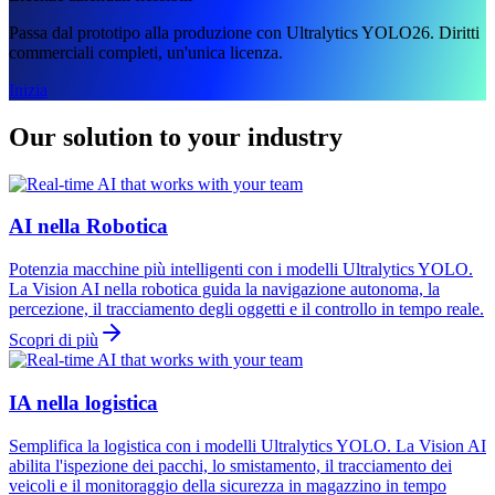
Passa dal prototipo alla produzione con Ultralytics YOLO26. Diritti
commerciali completi, un'unica licenza.
Inizia
Our solution to your industry
AI nella Robotica
Potenzia macchine più intelligenti con i modelli Ultralytics YOLO.
La Vision AI nella robotica guida la navigazione autonoma, la
percezione, il tracciamento degli oggetti e il controllo in tempo reale.
Scopri di più
IA nella logistica
Semplifica la logistica con i modelli Ultralytics YOLO. La Vision AI
abilita l'ispezione dei pacchi, lo smistamento, il tracciamento dei
veicoli e il monitoraggio della sicurezza in magazzino in tempo