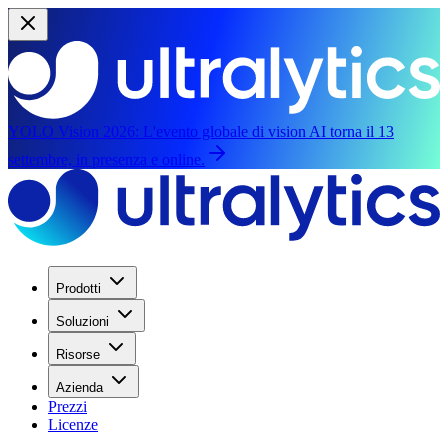
YOLO Vision 2026:
L'evento globale di vision AI torna il 13
settembre, in presenza e online.
Prodotti
Soluzioni
Risorse
Azienda
Prezzi
Licenze