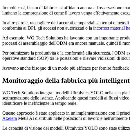
In molti casi, i team di fabbrica si affidano ancora all'osservazione ma
limitano la comprensione di come il lavoro venga effettivamente esegu
In altre parole, raccogliere dati accurati e imparziali su tempi e meto
conformità ai DPI, gli accessi non autorizzati o la
incorrect material h
Ad esempio, WG Tech Solutions ha lavorato con un importante produtto
processi di assemblaggio dell'ODM era ancora manuale, quindi il monito
Per ottimizzare la produttività e la conformità alla sicurezza, l'ODM av
operative standard (SOP) tra le postazioni e rilevare violazioni di sicu
Avevano anche bisogno di un modo più efficace per fornire feedback in
Monitoraggio della fabbrica più intelligen
WG Tech Solutions integra i modelli Ultralytics YOLO nella sua pia
segmentazione delle istanze. Applicando questi modelli ai flussi video
identificare le inefficienze in tempo reale.
Questo approccio è stato applicato in un'implementazione con il pri
Axelera
Metis AI distribuiti nelle postazioni di lavoro e nell'ambiente
Le capacità di visione dei modelli Ultralytics YOLO sono state utilizza