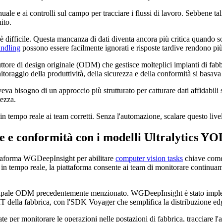
nuale e ai controlli sul campo per tracciare i flussi di lavoro. Sebbene t
ito.
di è difficile. Questa mancanza di dati diventa ancora più critica quando
andling
possono essere facilmente ignorati e risposte tardive rendono più 
re di design originale (ODM) che gestisce molteplici impianti di fabbr
raggio della produttività, della sicurezza e della conformità si basava 
eva bisogno di un approccio più strutturato per catturare dati affidabili
rezza.
 tempo reale ai team corretti. Senza l'automazione, scalare questo live
te e conformità con i modelli Ultralytics Y
ttaforma WGDeepInsight per abilitare
computer vision tasks
chiave come 
 in tempo reale, la piattaforma consente ai team di monitorare continuame
ncipale ODM precedentemente menzionato. WGDeepInsight è stato impleme
 IT della fabbrica, con l'SDK Voyager che semplifica la distribuzione ed
te per monitorare le operazioni nelle postazioni di fabbrica, tracciare l