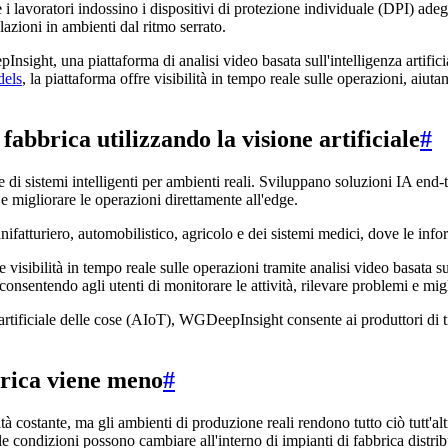
i lavoratori indossino i dispositivi di protezione individuale (DPI) adeg
zioni in ambienti dal ritmo serrato.
sight, una piattaforma di analisi video basata sull'intelligenza artifici
dels
, la piattaforma offre visibilità in tempo reale sulle operazioni, aiut
fabbrica utilizzando la visione artificiale
#
 di sistemi intelligenti per ambienti reali. Sviluppano soluzioni IA en
e migliorare le operazioni direttamente all'edge.
nifatturiero, automobilistico, agricolo e dei sistemi medici, dove le info
visibilità in tempo reale sulle operazioni tramite analisi video basata s
consentendo agli utenti di monitorare le attività, rilevare problemi e migl
rtificiale delle cose (AIoT), WGDeepInsight consente ai produttori di trac
bbrica viene meno
#
tà costante, ma gli ambienti di produzione reali rendono tutto ciò tutt'alt
le condizioni possono cambiare all'interno di impianti di fabbrica distribu