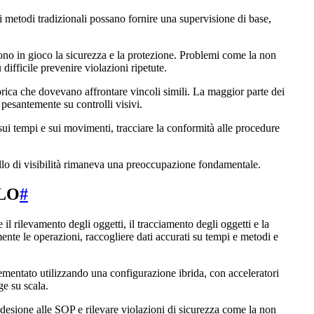
ali metodi tradizionali possano fornire una supervisione di base,
 sono in gioco la sicurezza e la protezione. Problemi come la non
difficile prevenire violazioni ripetute.
ica che dovevano affrontare vincoli simili. La maggior parte dei
pesantemente su controlli visivi.
 sui tempi e sui movimenti, tracciare la conformità alle procedure
llo di visibilità rimaneva una preoccupazione fondamentale.
OLO
#
il rilevamento degli oggetti, il tracciamento degli oggetti e la
nte le operazioni, raccogliere dati accurati su tempi e metodi e
ntato utilizzando una configurazione ibrida, con acceleratori
ge su scala.
'adesione alle SOP e rilevare violazioni di sicurezza come la non