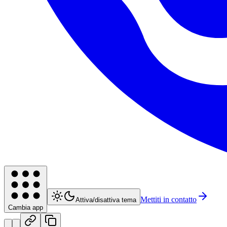
Mettiti in contatto
Attiva/disattiva tema
Cambia app