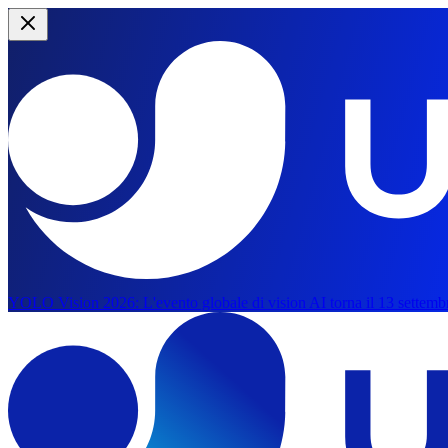
YOLO Vision 2026:
L'evento globale di vision AI torna il 13 settemb