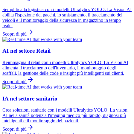
Semplifica la logistica con i modelli Ultralytics YOLO. La Vision AI
abilita l'ispezione dei pacchi, lo smistamento, il tracciamento dei
veicoli e il monitoraggio della sicurezza in magazzino in tempo
reale.
Scopri di più
AI nel settore Retail
Reimmagina il retail con i modelli Ultralytics YOLO. La Vision AI
alimenta il tracciamento dell'inventario, il monitoraggio degli
scaffali, la gestione delle code e insight più intelligenti sui clienti.
Scopri di più
IA nel settore sanitario
Crea soluzioni sanitarie con i modelli Ultralytics YOLO. La vision
AI nella sanità potenzia l'imaging medico più rapido, diagnosi più
intelligenti e il monitoraggio dei pazienti.
Scopri di più