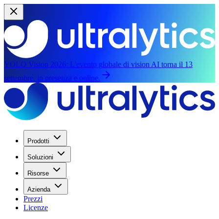
YOLO Vision 2026:
L'evento globale di vision AI torna il 13
settembre, in presenza e online.
Prodotti
Soluzioni
Risorse
Azienda
Prezzi
Licenze