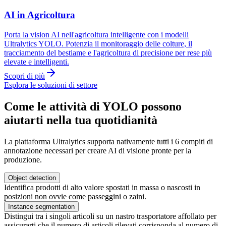
AI in Agricoltura
Porta la vision AI nell'agricoltura intelligente con i modelli
Ultralytics YOLO. Potenzia il monitoraggio delle colture, il
tracciamento del bestiame e l'agricoltura di precisione per rese più
elevate e intelligenti.
Scopri di più
Esplora le soluzioni di settore
Come le attività di YOLO possono
aiutarti nella tua quotidianità
La piattaforma Ultralytics supporta nativamente tutti i 6 compiti di
annotazione necessari per creare AI di visione pronte per la
produzione.
Object detection
Identifica prodotti di alto valore spostati in massa o nascosti in
posizioni non ovvie come passeggini o zaini.
Instance segmentation
Distingui tra i singoli articoli su un nastro trasportatore affollato per
assicurarti che il numero di articoli rilevati corrisponda al numero di