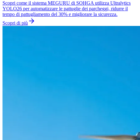
Scopri come il sistema MEGURU di SOHGA utilizza Ultralytics
YOLO26 per automatizzare le pattuglie dei parcheggi, ridurre il
tempo di pattugliamento del 30% e migliorare la sicurezza.
Scopri di più