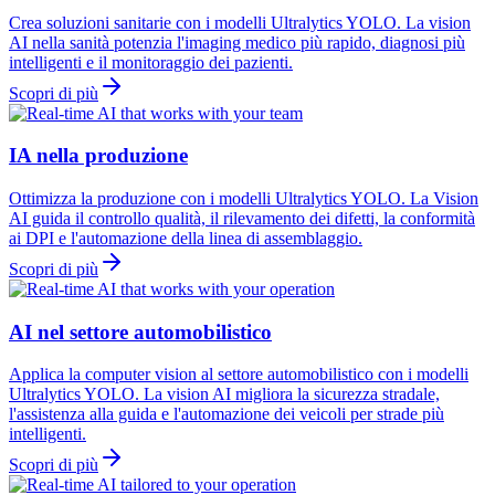
Crea soluzioni sanitarie con i modelli Ultralytics YOLO. La vision
AI nella sanità potenzia l'imaging medico più rapido, diagnosi più
intelligenti e il monitoraggio dei pazienti.
Scopri di più
IA nella produzione
Ottimizza la produzione con i modelli Ultralytics YOLO. La Vision
AI guida il controllo qualità, il rilevamento dei difetti, la conformità
ai DPI e l'automazione della linea di assemblaggio.
Scopri di più
AI nel settore automobilistico
Applica la computer vision al settore automobilistico con i modelli
Ultralytics YOLO. La vision AI migliora la sicurezza stradale,
l'assistenza alla guida e l'automazione dei veicoli per strade più
intelligenti.
Scopri di più