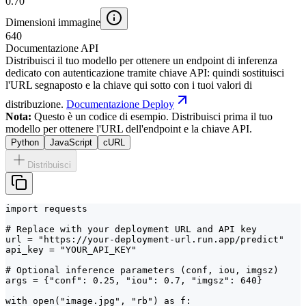
0.70
Dimensioni immagine
640
Documentazione API
Distribuisci il tuo modello per ottenere un endpoint di inferenza
dedicato con autenticazione tramite chiave API: quindi sostituisci
l'URL segnaposto e la chiave qui sotto con i tuoi valori di
distribuzione.
Documentazione Deploy
Nota:
Questo è un codice di esempio. Distribuisci prima il tuo
modello per ottenere l'URL dell'endpoint e la chiave API.
Python
JavaScript
cURL
Distribuisci
import requests

# Replace with your deployment URL and API key

url = "https://your-deployment-url.run.app/predict"

api_key = "YOUR_API_KEY"

# Optional inference parameters (conf, iou, imgsz)

args = {"conf": 0.25, "iou": 0.7, "imgsz": 640}

with open("image.jpg", "rb") as f:
