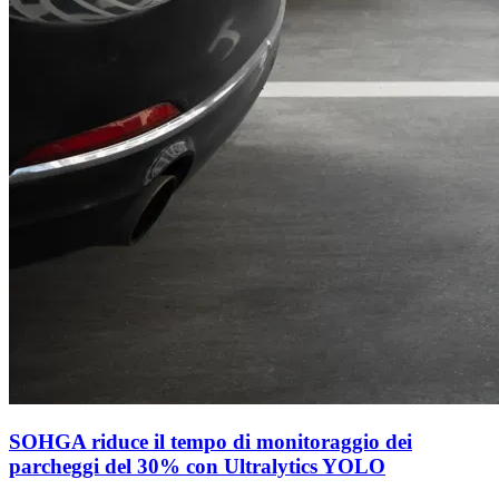
SOHGA riduce il tempo di monitoraggio dei
parcheggi del 30% con Ultralytics YOLO