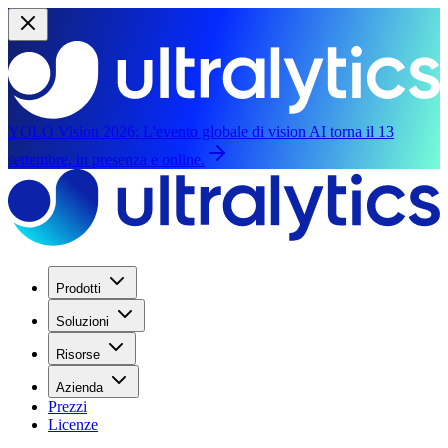
YOLO Vision 2026:
L'evento globale di vision AI torna il 13
settembre, in presenza e online.
Prodotti
Soluzioni
Risorse
Azienda
Prezzi
Licenze