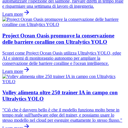
automatizzare l'ispezione del salmone, rilevare difetti in tempo reale
e risparmiare una settimana di lavoro di ingegneria.
Learn more
Project Ocean Oasis promuove la conservazione
delle barriere coralline con Ultralytics YOLO
Scopri come Project Ocean Oasis utilizza Ultralytics YOLO, edge
AI e sistemi di monitoraggio autonomo per ampliare la
conservazione delle barriere coralline e l'ocean intelligence.
Learn more
Volley alimenta oltre 250 trainer IA in campo con
Ultralytics YOLO
"Ciò che è davvero bello è che il modello funziona molto bene in
tempo reale sull'hardware edge del trainer, e possiamo usare lo
stesso modello nel cloud per eseguire esattamente lo stesso flusso."