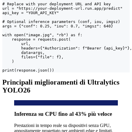
# Replace with your deployment URL and API key

url = "https://your-deployment-url.run.app/predict"

api_key = "YOUR_API_KEY"

# Optional inference parameters (conf, iou, imgsz)

args = {"conf": 0.25, "iou": 0.7, "imgsz": 640}

with open("image.jpg", "rb") as f:

    response = requests.post(

        url,

        headers={"Authorization": f"Bearer {api_key}"},

        data=args,

        files={"file": f},

    )

print(response.json())
Principali miglioramenti di Ultralytics
YOLO26
Inferenza su CPU fino al 43% più veloce
Prestazioni in tempo reale su dispositivi senza GPU,
appositamente progettato per ambienti edge e limitati.