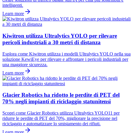
intelligenti.
Learn more
Kiwitron utilizza Ultralytics YOLO per rilevare
pericoli industriali a 30 metri di distanza
Esplora come Kiwitron utilizza i modelli Ultralytics YOLO nella sua
soluzione KewiEye per rilevare e affrontare i pericoli industriali per
una maggiore sicurezza.
Learn more
Glacier Robotics ha ridotto le perdite di PET del
70% negli impianti di riciclaggio statunitensi
Scopri come Glacier Robotics utilizza Ultralytics YOLO11 per
ridurre le perdite di PET del 70%, migliorare la precisione nel
riciclaggio e automatizzare lo smistamento dei rifiuti.
Learn more