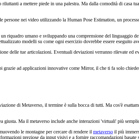
riluttanti a mettere piede in una palestra. Ma dalla comodità di casa tua,
lle persone nei video utilizzando la Human Pose Estimation, un processo
 da un riquadro umano e sviluppando una comprensione del linguaggio d
ttualizzato modelli su come ogni esercizio dovrebbe essere eseguito ave
izione delle tue articolazioni. Eventuali deviazioni verranno rilevate ed
i grazie ad applicazioni innovative come Mirror, il che ti fa solo chieder
ne di Metaverso, il termine è sulla bocca di tutti. Ma cos'è esattament
dea giusta. Ma il metaverso include anche interazioni 'virtuali' più sempli
no muovendo le montagne per cercare di rendere il
metaverso
il più immers
informazioni preziose da input visivi e a fornire raccomandazioni basate 