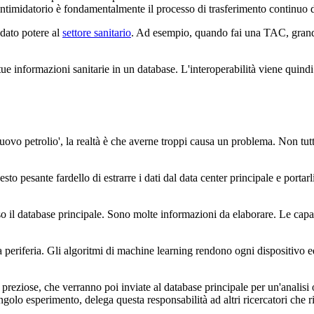
timidatorio è fondamentalmente il processo di trasferimento continuo di a
 dato potere al
settore sanitario
. Ad esempio, quando fai una TAC, grandi 
informazioni sanitarie in un database. L'interoperabilità viene quindi ut
nuovo petrolio', la realtà è che averne troppi causa un problema. Non tutt
esto pesante fardello di estrarre i dati dal data center principale e porta
so il database principale. Sono molte informazioni da elaborare. Le capac
la periferia. Gli algoritmi di machine learning rendono ogni dispositivo 
iù preziose, che verranno poi inviate al database principale per un'analisi
ingolo esperimento, delega questa responsabilità ad altri ricercatori che 