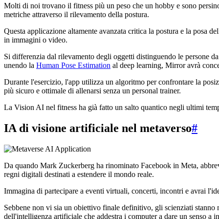
Molti di noi trovano il fitness più un peso che un hobby e sono persino 
metriche attraverso il rilevamento della postura.
Questa applicazione altamente avanzata critica la postura e la posa de
in immagini o video.
Si differenzia dal rilevamento degli oggetti distinguendo le persone
unendo la
Human Pose Estimation
al deep learning, Mirror avrà conce
Durante l'esercizio, l'app utilizza un algoritmo per confrontare la pos
più sicuro e ottimale di allenarsi senza un personal trainer.
La Vision AI nel fitness ha già fatto un salto quantico negli ultimi temp
IA di visione artificiale nel metaverso
#
Da quando Mark Zuckerberg ha rinominato Facebook in Meta, abbreviazio
regni digitali destinati a estendere il mondo reale.
Immagina di partecipare a eventi virtuali, concerti, incontri e avrai l'i
Sebbene non vi sia un obiettivo finale definitivo, gli scienziati stan
dell'intelligenza artificiale che addestra i computer a dare un senso a 