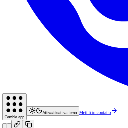
Mettiti in contatto
Attiva/disattiva tema
Cambia app