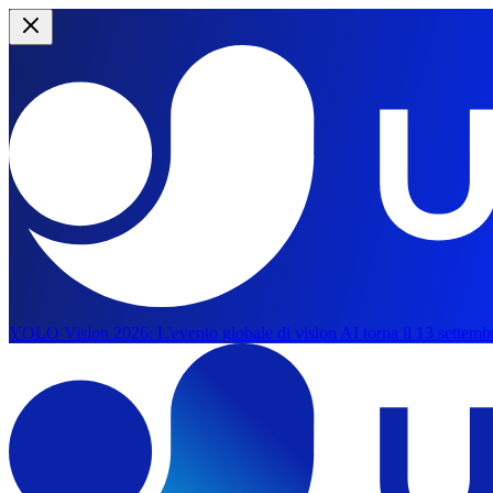
YOLO Vision 2026:
L'evento globale di vision AI torna il 13 settemb