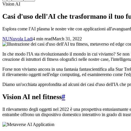
Vision AI
Casi d'uso dell'AI che trasformano il tuo f
Esplora come l'AI plasma le nostre vite con applicazioni all'avanguardi
NU
Nuvola Ladi
4 min read
March 31, 2022
In che modo l'IA sta rivoluzionando il mondo in cui viviamo? Se non te n
creazione di istruttori di fitness olografici nelle nostre case, l'intellig
Forse non viviamo ancora in una fantasia fantascientifica alla Star Tre
il rilevamento oggetti nell'edge computing, ed esamineremo come l'edge
Diamo un'occhiata approfondita ad alcuni dei casi d'uso dell'IA che 
Vision AI nel fitness
#
Il rilevamento degli oggetti nel 2022 è una prospettiva entusiasmante 
entrambe offrono un dispositivo domestico interattivo in grado di trasmet