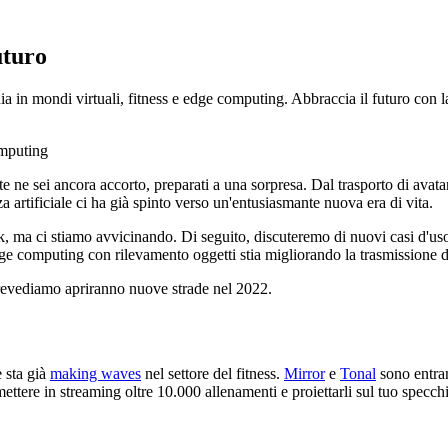
uturo
a in mondi virtuali, fitness e edge computing. Abbraccia il futuro con la
e sei ancora accorto, preparati a una sorpresa. Dal trasporto di avatar tr
enza artificiale ci ha già spinto verso un'entusiasmante nuova era di vita.
k, ma ci stiamo avvicinando. Di seguito, discuteremo di nuovi casi d'uso
 computing con rilevamento oggetti stia migliorando la trasmissione dei d
prevediamo apriranno nuove strade nel 2022.
e sta già
making waves
nel settore del fitness.
Mirror
e
Tonal
sono entram
tere in streaming oltre 10.000 allenamenti e proiettarli sul tuo specchio, 