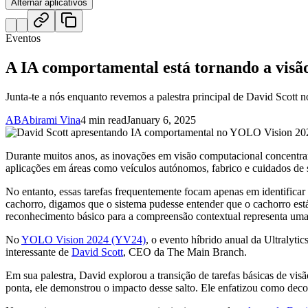
Alternar aplicativos
Eventos
A IA comportamental está tornando a visã
Junta-te a nós enquanto revemos a palestra principal de David Scott
AB
Abirami Vina
4 min read
January 6, 2025
Durante muitos anos, as inovações em visão computacional concentr
aplicações em áreas como veículos autónomos, fabrico e cuidados de 
No entanto, essas tarefas frequentemente focam apenas em identifica
cachorro, digamos que o sistema pudesse entender que o cachorro es
reconhecimento básico para a compreensão contextual representa uma
No
YOLO Vision 2024 (YV24)
, o evento híbrido anual da Ultralyti
interessante de
David Scott
, CEO da The Main Branch.
Em sua palestra, David explorou a transição de tarefas básicas de vi
ponta, ele demonstrou o impacto desse salto. Ele enfatizou como deco