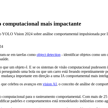
o computacional mais impactante
 no YOLO Vision 2024 sobre análise comportamental impulsionada por I
aram-se em tarefas como
object detection
- identificar objetos como um
saúde.
r o que um objeto é. E se os sistemas de visão computacional pudesse
tá perseguindo uma bola ou que um carro está freando repentinamente 
 mudança importante em direção a uma IA comportamental mais intelige
cs que celebra os avanços em
vision AI
, o conceito de análise de compo
são computacional para o rastreamento comportamental. Com mais de 25 
dificar padrões e comportamentos está remodelando indústrias como agr