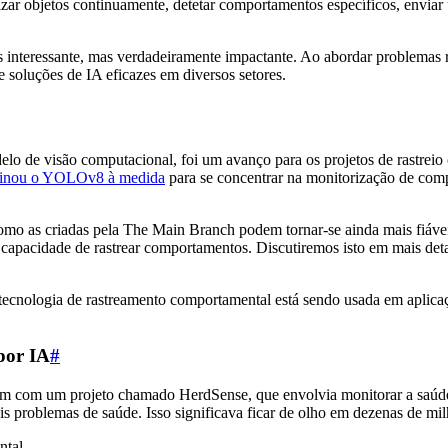
r objetos continuamente, detetar comportamentos específicos, enviar u
nteressante, mas verdadeiramente impactante. Ao abordar problemas re
 soluções de IA eficazes em diversos setores.
lo de visão computacional, foi um avanço para os projetos de rastreio
einou o YOLOv8 à medida
para se concentrar na monitorização de comp
como as criadas pela The Main Branch podem tornar-se ainda mais fiávei
capacidade de rastrear comportamentos. Discutiremos isto em mais det
tecnologia de rastreamento comportamental está sendo usada em aplicaç
por IA
#
am com um projeto chamado HerdSense, que envolvia monitorar a saúd
eis problemas de saúde. Isso significava ficar de olho em dezenas de m