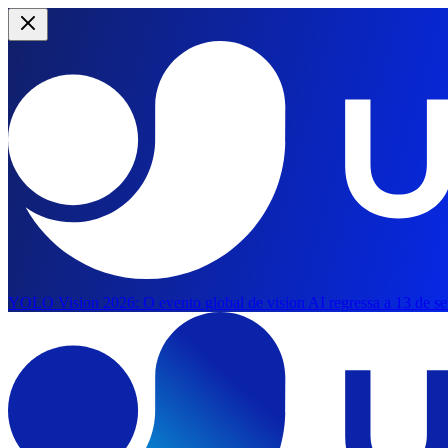
YOLO Vision 2026:
O evento global de vision AI regressa a 13 de s