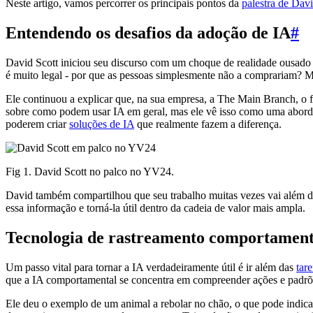
Neste artigo, vamos percorrer os principais pontos da
palestra de Dav
Entendendo os desafios da adoção de IA
#
David Scott iniciou seu discurso com um choque de realidade ousado
é muito legal - por que as pessoas simplesmente não a comprariam? 
Ele continuou a explicar que, na sua empresa, a The Main Branch, o f
sobre como podem usar IA em geral, mas ele vê isso como uma aborda
poderem criar
soluções de IA
que realmente fazem a diferença.
Fig 1. David Scott no palco no YV24.
David também compartilhou que seu trabalho muitas vezes vai além de 
essa informação e torná-la útil dentro da cadeia de valor mais ampla.
Tecnologia de rastreamento comportamenta
Um passo vital para tornar a IA verdadeiramente útil é ir além das
tar
que a IA comportamental se concentra em compreender ações e padrões,
Ele deu o exemplo de um animal a rebolar no chão, o que pode indic