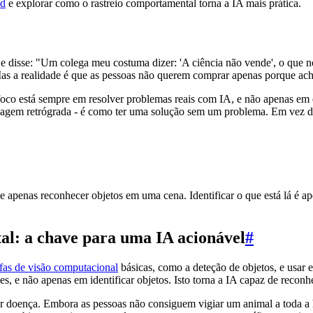
id
e explorar como o rastreio comportamental torna a IA mais prática.
 e disse: "Um colega meu costuma dizer: 'A ciência não vende', o que 
Mas a realidade é que as pessoas não querem comprar apenas porque ach
oco está sempre em resolver problemas reais com IA, e não apenas em e
gem retrógrada - é como ter uma solução sem um problema. Em vez diss
apenas reconhecer objetos em uma cena. Identificar o que está lá é ap
l: a chave para uma IA acionável
#
efas de visão computacional
básicas, como a deteção de objetos, e usar 
 e não apenas em identificar objetos. Isto torna a IA capaz de reconhe
ar doença. Embora as pessoas não consiguem vigiar um animal a toda a