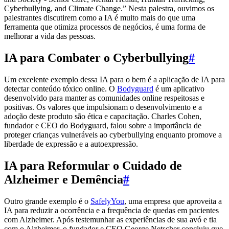
Cyberbullying, and Climate Change.” Nesta palestra, ouvimos os
palestrantes discutirem como a IA é muito mais do que uma
ferramenta que otimiza processos de negócios, é uma forma de
melhorar a vida das pessoas.
IA para Combater o Cyberbullying
#
Um excelente exemplo dessa IA para o bem é a aplicação de IA para
detectar conteúdo tóxico online. O
Bodyguard
é um aplicativo
desenvolvido para manter as comunidades online respeitosas e
positivas. Os valores que impulsionam o desenvolvimento e a
adoção deste produto são ética e capacitação. Charles Cohen,
fundador e CEO do Bodyguard, falou sobre a importância de
proteger crianças vulneráveis ao cyberbullying enquanto promove a
liberdade de expressão e a autoexpressão.
IA para Reformular o Cuidado de
Alzheimer e Demência
#
Outro grande exemplo é o
SafelyYou
, uma empresa que aproveita a
IA para reduzir a ocorrência e a frequência de quedas em pacientes
com Alzheimer. Após testemunhar as experiências de sua avó e tia
com o Alzheimer, o fundador e CEO George Netscher concluiu que