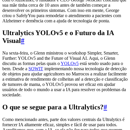
sua mãe tinha cerca de 10 anos antes de também começar a
desenvolver os primeiros sintomas. Com isso em mente, George
criou o SafelyYou para remodelar o atendimento a pacientes com
Alzheimer e demência com a ajuda de tecnologia de ponta.
Ultralytics YOLOv5 e o Futuro da IA
Visual
#
Na sexta-feira, o Glenn ministrou o workshop Simpler, Smarter,
Further: YOLOv5 and the Future of Visual AI. Aqui, o Glenn
discutiu as formas pelas quais o
YOLOv5
está sendo usado para o
bem. Desde a
SOWIT
implementando nossa tecnologia de detecção
de objetos para ajudar agricultores no Marrocos a realizar facilmente
a estimativa de rendimento de colheitas até a detecção e classificação
de tumores de mama, o YOLOv5 provou ser eficaz em ajudar
usuários de todo o mundo a usar a IA para resolver os problemas da
sociedade.
O que se segue para a Ultralytics?
#
Como mencionado antes, parte dos valores centrais da Ultralytics é
fornecer IA altamente eficaz, simples e fácil de usar para todos.
Acreditamos que, com a IA, se ela não for para todos que querem