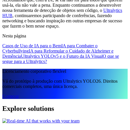
usá-la, ela não vale a pena. Enquanto continuamos a desenvolver
nossa ferramenta de detecção de objetos sem código, o
Ultralytics
HUB
, continuaremos participando de conferências, fazendo
networking e buscando inspiração em outras empresas de sucesso
que fazem o bem nesse espaço.
Nesta página
Casos de Uso de IA para o Bem
IA para Combater o
Cyberbullying
IA para Reformular o Cuidado de Alzheimer e
Demência
Ultralytics YOLOv5 e o Futuro da IA Visual
O que se
segue para a Ultralytics?
Licenciamento corporativo flexível
Vá do protótipo à produção com Ultralytics YOLO26. Direitos
comerciais completos, uma única licença.
Começar
Explore solutions