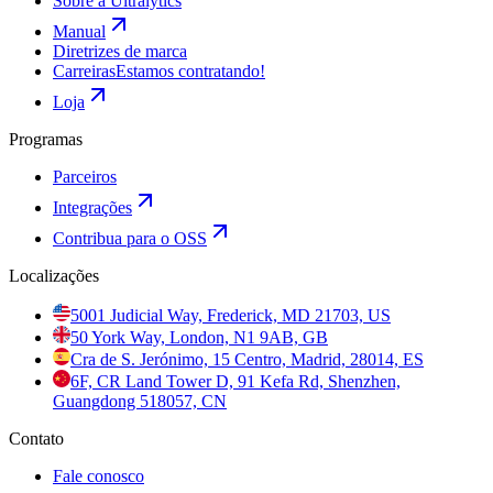
Sobre a Ultralytics
Manual
Diretrizes de marca
Carreiras
Estamos contratando!
Loja
Programas
Parceiros
Integrações
Contribua para o OSS
Localizações
5001 Judicial Way, Frederick, MD 21703, US
50 York Way, London, N1 9AB, GB
Cra de S. Jerónimo, 15 Centro, Madrid, 28014, ES
6F, CR Land Tower D, 91 Kefa Rd, Shenzhen,
Guangdong 518057, CN
Contato
Fale conosco