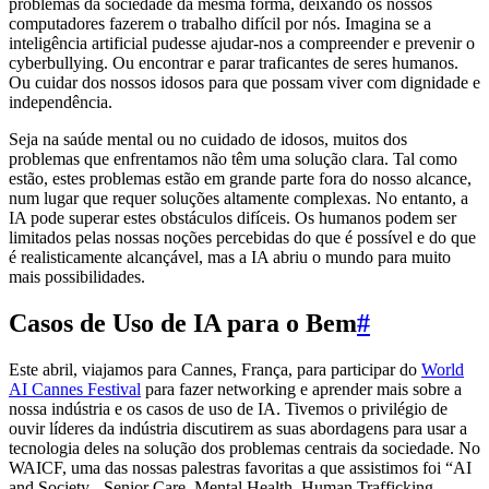
problemas da sociedade da mesma forma, deixando os nossos
computadores fazerem o trabalho difícil por nós. Imagina se a
inteligência artificial pudesse ajudar-nos a compreender e prevenir o
cyberbullying. Ou encontrar e parar traficantes de seres humanos.
Ou cuidar dos nossos idosos para que possam viver com dignidade e
independência.
Seja na saúde mental ou no cuidado de idosos, muitos dos
problemas que enfrentamos não têm uma solução clara. Tal como
estão, estes problemas estão em grande parte fora do nosso alcance,
num lugar que requer soluções altamente complexas. No entanto, a
IA pode superar estes obstáculos difíceis. Os humanos podem ser
limitados pelas nossas noções percebidas do que é possível e do que
é realisticamente alcançável, mas a IA abriu o mundo para muito
mais possibilidades.
Casos de Uso de IA para o Bem
#
Este abril, viajamos para Cannes, França, para participar do
World
AI Cannes Festival
para fazer networking e aprender mais sobre a
nossa indústria e os casos de uso de IA. Tivemos o privilégio de
ouvir líderes da indústria discutirem as suas abordagens para usar a
tecnologia deles na solução dos problemas centrais da sociedade. No
WAICF, uma das nossas palestras favoritas a que assistimos foi “AI
and Society - Senior Care, Mental Health, Human Trafficking,