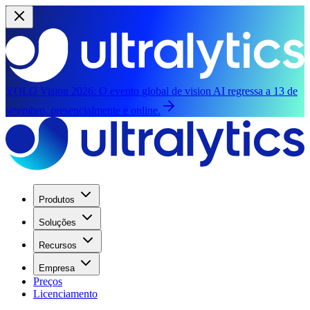
YOLO Vision 2026:
O evento global de vision AI regressa a 13 de
setembro, presencialmente e online.
Produtos
Soluções
Recursos
Empresa
Preços
Licenciamento