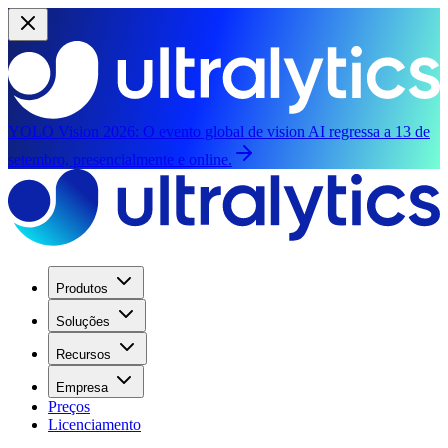
YOLO Vision 2026:
O evento global de vision AI regressa a 13 de
setembro, presencialmente e online.
Produtos
Soluções
Recursos
Empresa
Preços
Licenciamento