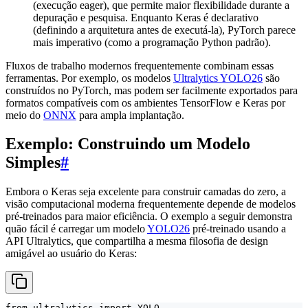
(execução eager), que permite maior flexibilidade durante a
depuração e pesquisa. Enquanto Keras é declarativo
(definindo a arquitetura antes de executá-la), PyTorch parece
mais imperativo (como a programação Python padrão).
Fluxos de trabalho modernos frequentemente combinam essas
ferramentas. Por exemplo, os modelos
Ultralytics YOLO26
são
construídos no PyTorch, mas podem ser facilmente exportados para
formatos compatíveis com os ambientes TensorFlow e Keras por
meio do
ONNX
para ampla implantação.
Exemplo: Construindo um Modelo
Simples
#
Embora o Keras seja excelente para construir camadas do zero, a
visão computacional moderna frequentemente depende de modelos
pré-treinados para maior eficiência. O exemplo a seguir demonstra
quão fácil é carregar um modelo
YOLO26
pré-treinado usando a
API Ultralytics, que compartilha a mesma filosofia de design
amigável ao usuário do Keras:
from ultralytics import YOLO
