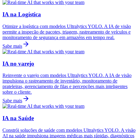
IA na Logística
Otimize a logística com modelos Ultralytics YOLO. A IA de visão
permite a inspeção de pacotes, triagem, rastreamento de veículos e
monitoramento de segurança em armazéns em tempo real.
Sabe mais
IA no varejo
Reinvente o varejo com modelos Ultralytics YOLO. A IA de visão
impulsiona o rastreamento de inventário, monitoramento de
prateleiras, gerenciamento de filas e percepções mais inteligentes
sobre o cliente.
Sabe mais
IA na Saúde
Constrói soluções de saúde com modelos Ultralytics YOLO. A visão
AI na saúde impulsiona imagens médicas mais rápidas, diagnósticos