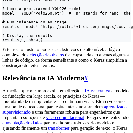
# Load a pre-trained YOLO26 model

model = YOLO("yolo26n.pt")  # 'n' stands for nano, the 
# Run inference on an image

results = model("https://ultralytics.com/images/bus.jpg
# Display the results

results[0].show()
Este trecho ilustra o poder das abstrações de alto nível: a lógica
complexa de
detecção de objetos
é encapsulada em apenas algumas
linhas de código, de forma semelhante a como o Keras simplifica a
construção de redes neurais.
Relevância na IA Moderna
#
À medida que o campo evolui em direção a
IA generativa
e modelos
de fundação em larga escala, os princípios do Keras —
modularidade e simplicidade — continuam vitais. Ele serve como
uma ponte educacional para estudantes que aprendem
aprendizado
supervisionado
e uma ferramenta robusta para engenheiros que
implantam soluções de
visão computacional
. Esteja você realizando
aumentação de dados
para melhorar a robustez do modelo ou
ajustando finamente um
transformer
para geração de texto, o Keras