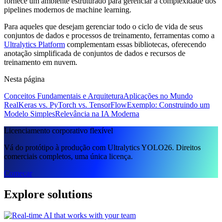
fornece um ambiente estruturado para gerenciar a complexidade dos
pipelines modernos de machine learning.
Para aqueles que desejam gerenciar todo o ciclo de vida de seus
conjuntos de dados e processos de treinamento, ferramentas como a
Ultralytics Platform
complementam essas bibliotecas, oferecendo
anotação simplificada de conjuntos de dados e recursos de
treinamento em nuvem.
Nesta página
Conceitos Fundamentais e Arquitetura
Aplicações no Mundo
Real
Keras vs. PyTorch vs. TensorFlow
Exemplo: Construindo um
Modelo Simples
Relevância na IA Moderna
Licenciamento corporativo flexível
Vá do protótipo à produção com Ultralytics YOLO26. Direitos
comerciais completos, uma única licença.
Começar
Explore solutions