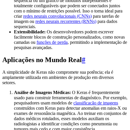
sequência ou um gráfico de módulos independentes e
totalmente configuráveis que podem ser conectados juntos
com o mínimo de restrições possível. Isso o torna ideal para
criar
redes neurais convolucionais (CNNs)
para tarefas de
imagem ou
redes neurais recorrentes (RNNs)
para dados
sequenciais.
Extensibilidade:
Os desenvolvedores podem escrever
facilmente blocos de construção personalizados, como novas
camadas ou
funções de perda
, permitindo a implementação de
pesquisas avançadas.
Aplicações no Mundo Real
#
A simplicidade de Keras não compromete sua potência; ela é
amplamente utilizada em ambientes de produção em diversos
setores.
Análise de Imagens Médicas:
O Keras é frequentemente
usado para construir ferramentas de diagnóstico. Por exemplo,
pesquisadores usam modelos de
classificação de imagens
construídos com Keras para detectar anomalias em raios-X ou
exames de ressonância magnética. Ao treinar em conjuntos de
dados médicos rotulados, esses modelos auxiliam os
radiologistas a identificar condições como pneumonia ou
tumores mais cedo e com maior consistência.