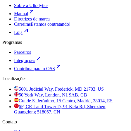
Sobre a Ultralytics
Manual
Diretrizes de marca
Carreiras
Estamos contratando!
Loja
Programas
Parceiros
Integrações
Contribua para o OSS
Localizações
5001 Judicial Way, Frederick, MD 21703, US
50 York Way, London, N1 9AB, GB
Cra de S. Jerónimo, 15 Centro, Madrid, 28014, ES
6F, CR Land Tower D, 91 Kefa Rd, Shenzhen,
Guangdong 518057, CN
Contato