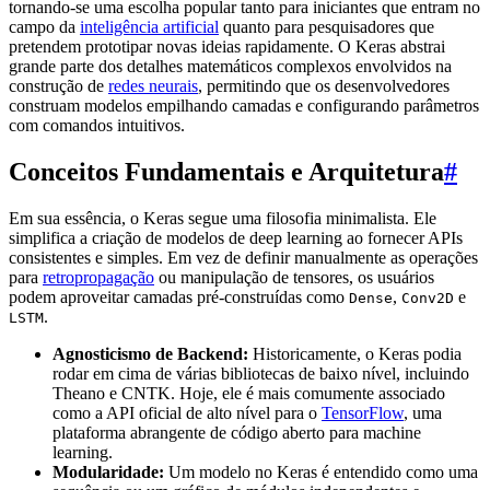
tornando-se uma escolha popular tanto para iniciantes que entram no
campo da
inteligência artificial
quanto para pesquisadores que
pretendem prototipar novas ideias rapidamente. O Keras abstrai
grande parte dos detalhes matemáticos complexos envolvidos na
construção de
redes neurais
, permitindo que os desenvolvedores
construam modelos empilhando camadas e configurando parâmetros
com comandos intuitivos.
Conceitos Fundamentais e Arquitetura
#
Em sua essência, o Keras segue uma filosofia minimalista. Ele
simplifica a criação de modelos de deep learning ao fornecer APIs
consistentes e simples. Em vez de definir manualmente as operações
para
retropropagação
ou manipulação de tensores, os usuários
podem aproveitar camadas pré-construídas como
,
e
Dense
Conv2D
.
LSTM
Agnosticismo de Backend:
Historicamente, o Keras podia
rodar em cima de várias bibliotecas de baixo nível, incluindo
Theano e CNTK. Hoje, ele é mais comumente associado
como a API oficial de alto nível para o
TensorFlow
, uma
plataforma abrangente de código aberto para machine
learning.
Modularidade:
Um modelo no Keras é entendido como uma