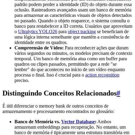
padrão podem perder a identidade (ID) do objeto durante essa
oclusão. Rastreadores avançados usam um banco de memória
para armazenar as características visuais de objetos detectados
no passado. Quando o objeto reaparece, o sistema consulta o
banco para restabelecer a ID correta. Usuários que aproveitam
o
Ultralytics YOLO26
para
object tracking
se beneficiam de
uma lógica interna semelhante que mantém a consistência de
identidade entre os quadros.
Compreensão de Vídeo:
Para reconhecer ações que duram
vários segundos ou minutos, os modelos precisam de contexto
temporal. Um banco de memória atua como um buffer para
quadros ou clipes passados, permitindo que a rede "se
lembre" do que aconteceu no início de um vídeo enquanto
processa o final. Isso é crucial para o
action recognition
preciso.
Distinguindo Conceitos Relacionados
#
É útil diferenciar o memory bank de outros conceitos de
armazenamento e processamento encontrados no glossário:
Banco de Memória vs.
Vector Database
:
Ambos
armazenam embeddings para recuperação. No entanto, um
banco de memória é tipicamente uma estrutura transitória em