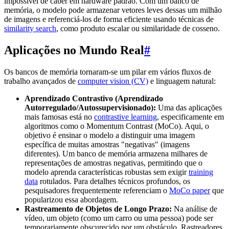
impossível de caber em hardware padrão. Com um banco de
memória, o modelo pode armazenar vetores leves dessas um milhão
de imagens e referenciá-los de forma eficiente usando técnicas de
similarity search
, como produto escalar ou similaridade de cosseno.
Aplicações no Mundo Real
#
Os bancos de memória tornaram-se um pilar em vários fluxos de
trabalho avançados de
computer vision (CV)
e linguagem natural:
Aprendizado Contrastivo (Aprendizado
Autorregulado/Autossupervisionado):
Uma das aplicações
mais famosas está no
contrastive learning
, especificamente em
algoritmos como o Momentum Contrast (MoCo). Aqui, o
objetivo é ensinar o modelo a distinguir uma imagem
específica de muitas amostras "negativas" (imagens
diferentes). Um banco de memória armazena milhares de
representações de amostras negativas, permitindo que o
modelo aprenda características robustas sem exigir
training
data
rotulados. Para detalhes técnicos profundos, os
pesquisadores frequentemente referenciam o
MoCo paper
que
popularizou essa abordagem.
Rastreamento de Objetos de Longo Prazo:
Na análise de
vídeo, um objeto (como um carro ou uma pessoa) pode ser
temporariamente obscurecido por um obstáculo. Rastreadores