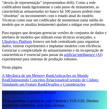
"desvio de representação" (representation drift). Como a rede
codificadora muda ligeiramente a cada passo de treinamento, as
características armazenadas no banco há 100 passos podem estar
"obsoletas" ou inconsistentes com o estado atual do modelo.
Técnicas como usar um codificador de momentum (uma média do
modelo que se atualiza lentamente) ajudam a mitigar esse problema.
Para equipes que desejam gerenciar versões de conjuntos de dados e
artefatos de modelos que utilizam essas técnicas avançadas, a
Ultralytics Platform
fornece um hub centralizado para organizar
dados, rastrear experimentos e implantar modelos com eficiência.
Gerenciar a complexidade do armazenamento e da recuperação de
características é essencial para passar da
artificial intelligence (AI)
experimental para sistemas de produção robustos.
Nesta página
A Mecânica de um Memory Bank
Aplicações no Mundo
Real
Distinguindo Conceitos Relacionados
Exemplo de Código:
Simulando um Feature Bank
Desafios e Considerações
Licenciamento corporativo flexível
Vá do protótipo à produção com Ultralytics YOLO26. Direitos
comerciais completos, uma única licença.