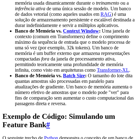
memória usada dinamicamente durante o
treinamento
ou a
inferência ativa
de uma única sessão de modelo. Um banco
de dados vetorial (como aqueles usados em
RAG
) é uma
solução de armazenamento persistente e escalável destinada a
durar indefinidamente e servir a múltiplos aplicativos.
Banco de Memória vs.
Context Window
:
Uma janela de
contexto (comum em Transformers) define o comprimento
máximo da sequência de entrada que o modelo processa de
uma só vez (por exemplo, 32k tokens). Um banco de
memória é um buffer externo que armazena representações
compactadas
fora
da janela de processamento ativa,
permitindo teoricamente uma profundidade de memória
infinita, como visto em arquiteturas como
Transformer-XL
.
Banco de Memória vs.
Batch Size
:
O tamanho do lote dita
quantas amostras são processadas em paralelo para
atualizações de gradiente. Um banco de memória aumenta o
número efetivo de amostras que o modelo pode "ver" para
fins de comparação sem aumentar o custo computacional das
passagens direta e reversa.
Exemplo de Código: Simulando um
Feature Bank
#
O seguinte trecho de
Python
demonstra o conceito de um banco de