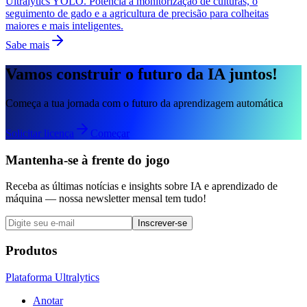
Ultralytics YOLO. Potencia a monitorização de culturas, o
seguimento de gado e a agricultura de precisão para colheitas
maiores e mais inteligentes.
Sabe mais
Vamos construir o futuro da IA juntos!
Começa a tua jornada com o futuro da aprendizagem automática
Solicitar licença
Começar
Mantenha-se à frente do jogo
Receba as últimas notícias e insights sobre IA e aprendizado de
máquina — nossa newsletter mensal tem tudo!
Inscrever-se
Produtos
Plataforma Ultralytics
Anotar