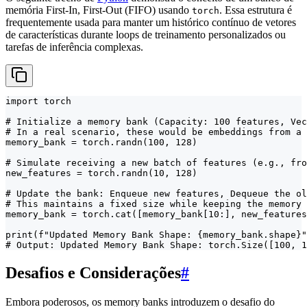
memória First-In, First-Out (FIFO) usando
. Essa estrutura é
torch
frequentemente usada para manter um histórico contínuo de vetores
de características durante loops de treinamento personalizados ou
tarefas de inferência complexas.
import torch

# Initialize a memory bank (Capacity: 100 features, Vec
# In a real scenario, these would be embeddings from a 
memory_bank = torch.randn(100, 128)

# Simulate receiving a new batch of features (e.g., fro
new_features = torch.randn(10, 128)

# Update the bank: Enqueue new features, Dequeue the ol
# This maintains a fixed size while keeping the memory 
memory_bank = torch.cat([memory_bank[10:], new_features
print(f"Updated Memory Bank Shape: {memory_bank.shape}"
# Output: Updated Memory Bank Shape: torch.Size([100, 1
Desafios e Considerações
#
Embora poderosos, os memory banks introduzem o desafio do