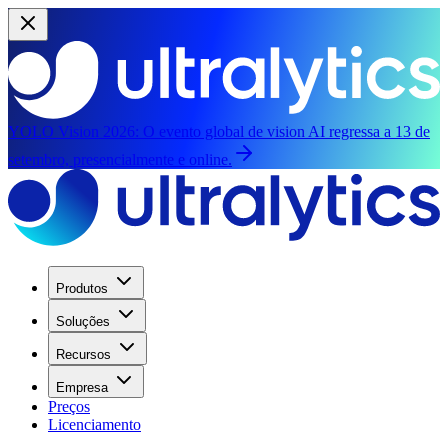
YOLO Vision 2026:
O evento global de vision AI regressa a 13 de
setembro, presencialmente e online.
Produtos
Soluções
Recursos
Empresa
Preços
Licenciamento