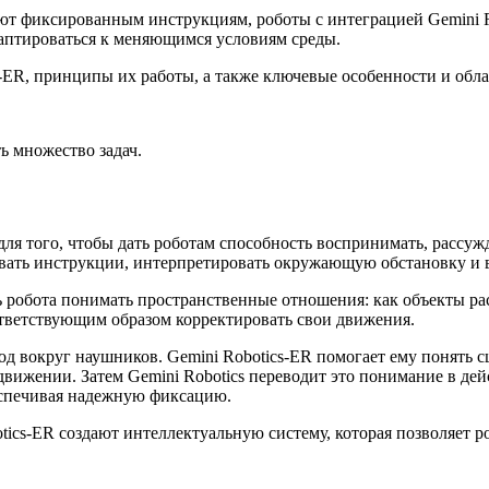
уют фиксированным инструкциям, роботы с интеграцией Gemini 
даптироваться к меняющимся условиям среды.
cs-ER, принципы их работы, а также ключевые особенности и об
ь множество задач.
 для того, чтобы дать роботам способность воспринимать, рассу
тывать инструкции, интерпретировать окружающую обстановку и
ть робота понимать пространственные отношения: как объекты р
ответствующим образом корректировать свои движения.
од вокруг наушников. Gemini Robotics-ER помогает ему понять с
 движении. Затем Gemini Robotics переводит это понимание в де
еспечивая надежную фиксацию.
obotics-ER создают интеллектуальную систему, которая позволя