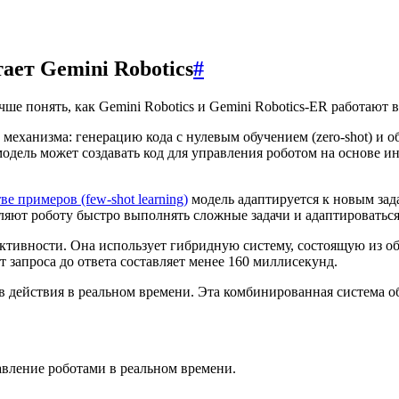
ает Gemini Robotics
#
ше понять, как Gemini Robotics и Gemini Robotics-ER работают 
еханизма: генерацию кода с нулевым обучением (zero-shot) и обу
 модель может создавать код для управления роботом на основе 
е примеров (few-shot learning)
модель адаптируется к новым зада
оляют роботу быстро выполнять сложные задачи и адаптировать
ффективности. Она использует гибридную систему, состоящую из о
 запроса до ответа составляет менее 160 миллисекунд.
 в действия в реальном времени. Эта комбинированная система о
авление роботами в реальном времени.