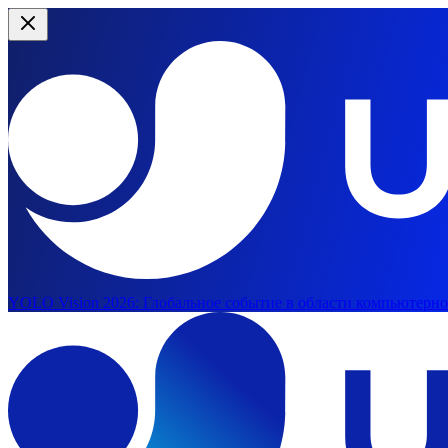
YOLO Vision 2026:
Глобальное событие в области компьютерног