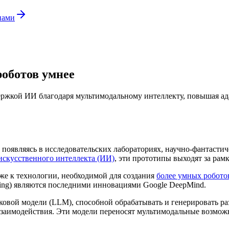
нами
роботов умнее
держкой ИИ благодаря мультимодальному интеллекту, повышая ад
 появляясь в исследовательских лабораториях, научно-фантаст
искусственного интеллекта (ИИ)
, эти прототипы выходят за ра
иже к технологии, необходимой для создания
более умных робото
ning) являются последними инновациями Google DeepMind.
ковой модели (LLM), способной обрабатывать и генерировать ра
взаимодействия. Эти модели переносят мультимодальные возможно