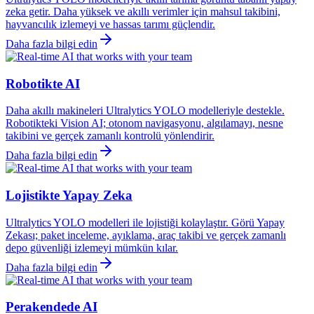
zeka getir. Daha yüksek ve akıllı verimler için mahsul takibini,
hayvancılık izlemeyi ve hassas tarımı güçlendir.
Daha fazla bilgi edin
Robotikte AI
Daha akıllı makineleri Ultralytics YOLO modelleriyle destekle.
Robotikteki Vision AI; otonom navigasyonu, algılamayı, nesne
takibini ve gerçek zamanlı kontrolü yönlendirir.
Daha fazla bilgi edin
Lojistikte Yapay Zeka
Ultralytics YOLO modelleri ile lojistiği kolaylaştır. Görü Yapay
Zekası; paket inceleme, ayıklama, araç takibi ve gerçek zamanlı
depo güvenliği izlemeyi mümkün kılar.
Daha fazla bilgi edin
Perakendede AI