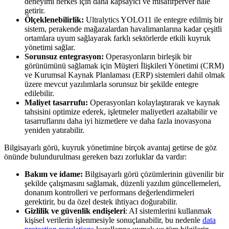
deneyimi herkes için daha kapsayıcı ve misafirperver hale
getirir.
Ölçeklenebilirlik:
Ultralytics YOLO11 ile entegre edilmiş bir
sistem, perakende mağazalardan havalimanlarına kadar çeşitli
ortamlara uyum sağlayarak farklı sektörlerde etkili kuyruk
yönetimi sağlar.
Sorunsuz entegrasyon:
Operasyonların birleşik bir
görünümünü sağlamak için Müşteri İlişkileri Yönetimi (CRM)
ve Kurumsal Kaynak Planlaması (ERP) sistemleri dahil olmak
üzere mevcut yazılımlarla sorunsuz bir şekilde entegre
edilebilir.
Maliyet tasarrufu:
Operasyonları kolaylaştırarak ve kaynak
tahsisini optimize ederek, işletmeler maliyetleri azaltabilir ve
tasarruflarını daha iyi hizmetlere ve daha fazla inovasyona
yeniden yatırabilir.
Bilgisayarlı görü, kuyruk yönetimine birçok avantaj getirse de göz
önünde bulundurulması gereken bazı zorluklar da vardır:
Bakım ve idame:
Bilgisayarlı görü çözümlerinin güvenilir bir
şekilde çalışmasını sağlamak, düzenli yazılım güncellemeleri,
donanım kontrolleri ve performans değerlendirmeleri
gerektirir, bu da özel destek ihtiyacı doğurabilir.
Gizlilik ve güvenlik endişeleri
: AI sistemlerini kullanmak
kişisel verilerin işlenmesiyle sonuçlanabilir, bu nedenle
data