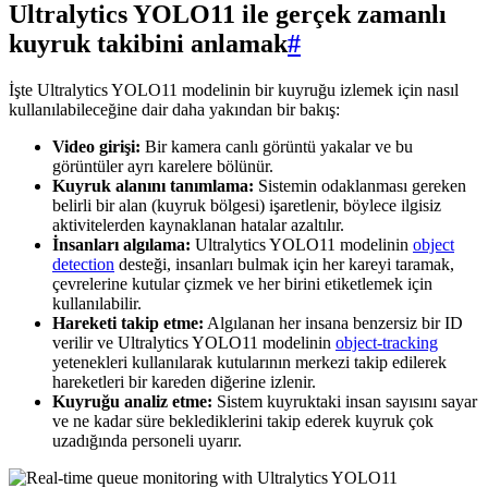
Ultralytics YOLO11 ile gerçek zamanlı
kuyruk takibini anlamak
#
İşte Ultralytics YOLO11 modelinin bir kuyruğu izlemek için nasıl
kullanılabileceğine dair daha yakından bir bakış:
Video girişi:
Bir kamera canlı görüntü yakalar ve bu
görüntüler ayrı karelere bölünür.
Kuyruk alanını tanımlama:
Sistemin odaklanması gereken
belirli bir alan (kuyruk bölgesi) işaretlenir, böylece ilgisiz
aktivitelerden kaynaklanan hatalar azaltılır.
İnsanları algılama:
Ultralytics YOLO11 modelinin
object
detection
desteği, insanları bulmak için her kareyi taramak,
çevrelerine kutular çizmek ve her birini etiketlemek için
kullanılabilir.
Hareketi takip etme:
Algılanan her insana benzersiz bir ID
verilir ve Ultralytics YOLO11 modelinin
object-tracking
yetenekleri kullanılarak kutularının merkezi takip edilerek
hareketleri bir kareden diğerine izlenir.
Kuyruğu analiz etme:
Sistem kuyruktaki insan sayısını sayar
ve ne kadar süre beklediklerini takip ederek kuyruk çok
uzadığında personeli uyarır.