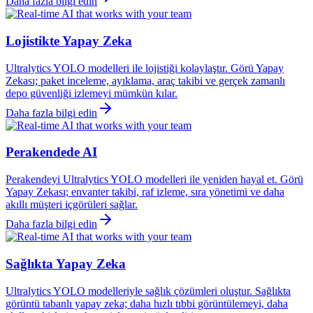
Daha fazla bilgi edin
Lojistikte Yapay Zeka
Ultralytics YOLO modelleri ile lojistiği kolaylaştır. Görü Yapay
Zekası; paket inceleme, ayıklama, araç takibi ve gerçek zamanlı
depo güvenliği izlemeyi mümkün kılar.
Daha fazla bilgi edin
Perakendede AI
Perakendeyi Ultralytics YOLO modelleri ile yeniden hayal et. Görü
Yapay Zekası; envanter takibi, raf izleme, sıra yönetimi ve daha
akıllı müşteri içgörüleri sağlar.
Daha fazla bilgi edin
Sağlıkta Yapay Zeka
Ultralytics YOLO modelleriyle sağlık çözümleri oluştur. Sağlıkta
görüntü tabanlı yapay zeka; daha hızlı tıbbi görüntülemeyi, daha