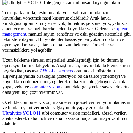
Tema parklarında, restoranlarda ve havalimanlarında uzun
kuyrukları yönetmek nasıl kusursuz olabilirdi? Artık hayal
kırıklığına uğramış müşteriler yok, bunalmış personel yok; yalnızca
akıcı, verimli ve hızlı hareket eden kuyruklar var. Geleneksel
queue
management
, manuel sayım, sensörler ve eski gözetim sistemleri gibi
tekniklere dayanır. Bu yöntemler hassasiyetten yoksun olabilir ve
operasyonları yavaşlatarak daha uzun bekleme sürelerine ve
verimsizliklere yol açabilir.
Uzun bekleme süreleri müşterileri uzaklaştırdığı için bu durum iş
operasyonlarını etkileyebilir. Araştırmalar, kuyruktaki bekleme süresi
beş dakikayı aşarsa
73% of customers
oranındaki müşterinin
alışverişini yarıda bıraktığını gösteriyor; bu da talebi yönetmeyi ve
kaynakları optimize etmeyi giderek daha zor hale getiriyor. Ancak
yapay zeka ve
computer vision
alanındaki gelişmeler sayesinde artık
daha yenilikçi çözümlerimiz var.
Özellikle computer vision, makinelerin görsel verileri yorumlamasını
ve bunlara yanıt vermesini sağlayan bir yapay zeka dalıdır.
Ultralytics YOLO11
gibi computer vision modelleri, görsel verileri
analiz ederek daha hızlı ve daha hassas sonuçlar sunmaya yardımcı
olabilir.