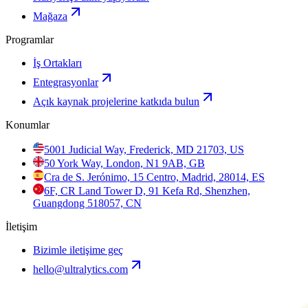
Mağaza
Programlar
İş Ortakları
Entegrasyonlar
Açık kaynak projelerine katkıda bulun
Konumlar
5001 Judicial Way, Frederick, MD 21703, US
50 York Way, London, N1 9AB, GB
Cra de S. Jerónimo, 15 Centro, Madrid, 28014, ES
6F, CR Land Tower D, 91 Kefa Rd, Shenzhen,
Guangdong 518057, CN
İletişim
Bizimle iletişime geç
hello@ultralytics.com