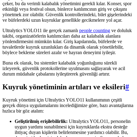
çeker, bu da verimli kalabalık yönetimini gerekli kılar. Konser, spor
etkinliği veya festival olsun, binlerce katılımcının giriş ve çıkışını
yönetmek zor olabilir. Güvenlik kontrollerindeki, bilet gişelerindeki
ve büfelerdeki uzun kuyruklar genellikle gecikmelere yol açar.
Ultralytics YOLO11 ile gerçek zamanlı
people counting
ve doluluk
takibi, organizatörlerin katılımcıları daha az kalabalık alanlara
yönlendirmesini mümkün kılar. Giriş kapılarında, büfelerde ve
tuvaletlerde kuyruk uzunlukları da dinamik olarak yönetilebilir,
böylece bekleme süreleri azalır ve hayran deneyimi iyileşir.
Buna ek olarak, bu sistemler kalabalık yoğunluğunu sürekli
izleyerek, güvenlik protokollerine uyulmasını sağlayarak ve acil
durum müdahale çabalarını iyileştirerek güvenliği artırır.
Kuyruk yönetiminin artıları ve eksileri
#
Kuyruk yönetimi için Ultralytics YOLO11 kullanımının çeşitli
gerçek dünya uygulamalarını incelediğimize göre, bazı avantajlarına
hızlıca bir göz atalım:
Geliştirilmiş erişilebilirlik:
Ultralytics YOLO11, personelin
uygun yardımı sunabilmesi için kuyruklarda ekstra desteğe
ihtiyaç duyan kişilerin belirlenmesine yardımcı olabilir. Bu,