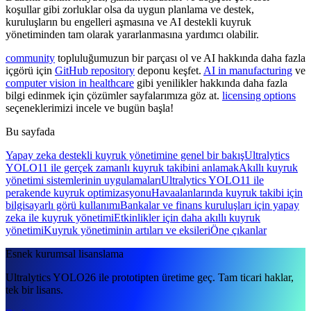
koşullar gibi zorluklar olsa da uygun planlama ve destek,
kuruluşların bu engelleri aşmasına ve AI destekli kuyruk
yönetiminden tam olarak yararlanmasına yardımcı olabilir.
community
topluluğumuzun bir parçası ol ve AI hakkında daha fazla
içgörü için
GitHub repository
deponu keşfet.
AI in manufacturing
ve
computer vision in healthcare
gibi yenilikler hakkında daha fazla
bilgi edinmek için çözümler sayfalarımıza göz at.
licensing options
seçeneklerimizi incele ve bugün başla!
Bu sayfada
Yapay zeka destekli kuyruk yönetimine genel bir bakış
Ultralytics
YOLO11 ile gerçek zamanlı kuyruk takibini anlamak
Akıllı kuyruk
yönetimi sistemlerinin uygulamaları
Ultralytics YOLO11 ile
perakende kuyruk optimizasyonu
Havaalanlarında kuyruk takibi için
bilgisayarlı görü kullanımı
Bankalar ve finans kuruluşları için yapay
zeka ile kuyruk yönetimi
Etkinlikler için daha akıllı kuyruk
yönetimi
Kuyruk yönetiminin artıları ve eksileri
Öne çıkanlar
Esnek kurumsal lisanslama
Ultralytics YOLO26 ile prototipten üretime geç. Tam ticari haklar,
tek bir lisans.