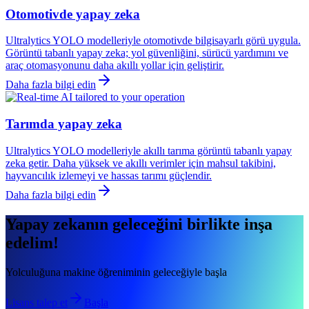
Otomotivde yapay zeka
Ultralytics YOLO modelleriyle otomotivde bilgisayarlı görü uygula.
Görüntü tabanlı yapay zeka; yol güvenliğini, sürücü yardımını ve
araç otomasyonunu daha akıllı yollar için geliştirir.
Daha fazla bilgi edin
Tarımda yapay zeka
Ultralytics YOLO modelleriyle akıllı tarıma görüntü tabanlı yapay
zeka getir. Daha yüksek ve akıllı verimler için mahsul takibini,
hayvancılık izlemeyi ve hassas tarımı güçlendir.
Daha fazla bilgi edin
Yapay zekanın geleceğini birlikte inşa
edelim!
Yolculuğuna makine öğreniminin geleceğiyle başla
Lisans talep et
Başla