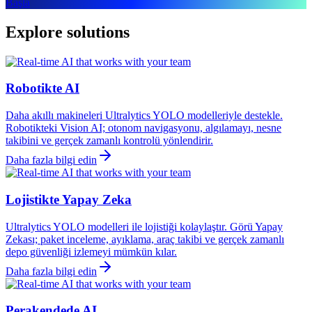
Başla
Explore solutions
Robotikte AI
Daha akıllı makineleri Ultralytics YOLO modelleriyle destekle.
Robotikteki Vision AI; otonom navigasyonu, algılamayı, nesne
takibini ve gerçek zamanlı kontrolü yönlendirir.
Daha fazla bilgi edin
Lojistikte Yapay Zeka
Ultralytics YOLO modelleri ile lojistiği kolaylaştır. Görü Yapay
Zekası; paket inceleme, ayıklama, araç takibi ve gerçek zamanlı
depo güvenliği izlemeyi mümkün kılar.
Daha fazla bilgi edin
Perakendede AI