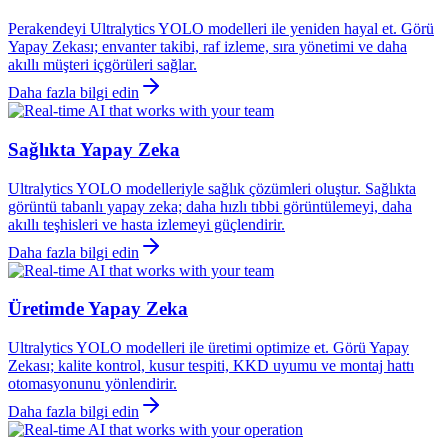
Perakendeyi Ultralytics YOLO modelleri ile yeniden hayal et. Görü
Yapay Zekası; envanter takibi, raf izleme, sıra yönetimi ve daha
akıllı müşteri içgörüleri sağlar.
Daha fazla bilgi edin
Sağlıkta Yapay Zeka
Ultralytics YOLO modelleriyle sağlık çözümleri oluştur. Sağlıkta
görüntü tabanlı yapay zeka; daha hızlı tıbbi görüntülemeyi, daha
akıllı teşhisleri ve hasta izlemeyi güçlendirir.
Daha fazla bilgi edin
Üretimde Yapay Zeka
Ultralytics YOLO modelleri ile üretimi optimize et. Görü Yapay
Zekası; kalite kontrol, kusur tespiti, KKD uyumu ve montaj hattı
otomasyonunu yönlendirir.
Daha fazla bilgi edin