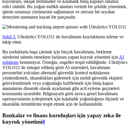
kuyrukları, sıkışık terminaller ve kalabalık biniş kapıları rahatsız
edici olabilir. Bu yoğun trafikli alanları verimli bir şekilde yönetmek,
işlerin sorunsuz yürümesini sağlamanın ve stressiz bir seyahat
deneyimi sunmanın hayati bir parçasıdır.
Şekil 3.
Ultralytics YOLO11 ile havalimanı kuyruklarını izleme ve
takip etme.
Bu zorluklarla başa çıkmak için birçok havalimanı, bekleme
sürelerini tahmin etmekten fazlasını yapan kuyruk yönetimi için
AI
solutions
benimsiyor. Örneğin, engeller tespit edildiğinde, Ultralytics
YOLO11 ile entegre edilmiş görü AI sistemleri, havalimanı
personelini yolcuları alternatif güvenlik kontrol noktalarına
yönlendirmek, tıkanıklıkları gidermek için mobil güvenlik ekipleri
görevlendirmek veya yoğunluğu hafifletmek için biniş kapısı
atamalarını dinamik olarak ayarlamak gibi acil eyleme geçmeleri
konusunda uyarabilir. Bilgisayarlı görü ayrıca genel havalimanı
operasyonlarını iyileştirmek için kalabalık yoğunluğunu ölçmek ve
tıkanıklık örüntülerini tespit etmek için de kullanılabilir.
Bankalar ve finans kuruluşları için yapay zeka ile
kuyruk yönetimi
#