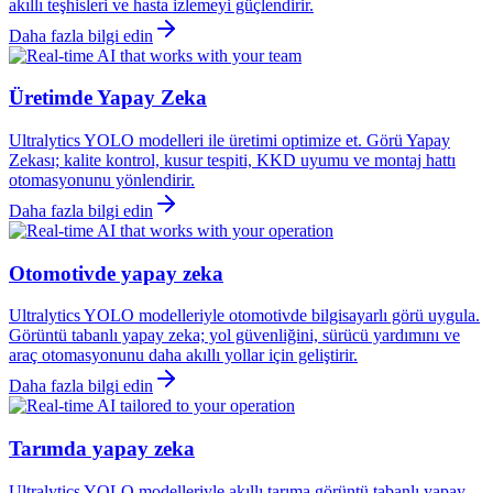
akıllı teşhisleri ve hasta izlemeyi güçlendirir.
Daha fazla bilgi edin
Üretimde Yapay Zeka
Ultralytics YOLO modelleri ile üretimi optimize et. Görü Yapay
Zekası; kalite kontrol, kusur tespiti, KKD uyumu ve montaj hattı
otomasyonunu yönlendirir.
Daha fazla bilgi edin
Otomotivde yapay zeka
Ultralytics YOLO modelleriyle otomotivde bilgisayarlı görü uygula.
Görüntü tabanlı yapay zeka; yol güvenliğini, sürücü yardımını ve
araç otomasyonunu daha akıllı yollar için geliştirir.
Daha fazla bilgi edin
Tarımda yapay zeka
Ultralytics YOLO modelleriyle akıllı tarıma görüntü tabanlı yapay