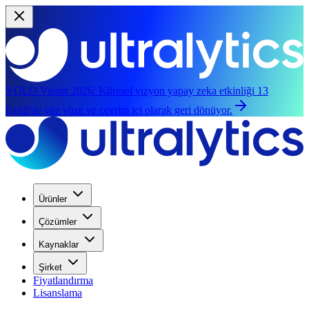
YOLO Vision 2026:
Küresel vizyon yapay zeka etkinliği 13
Eylül'de yüz yüze ve çevrim içi olarak geri dönüyor.
Ürünler
Çözümler
Kaynaklar
Şirket
Fiyatlandırma
Lisanslama