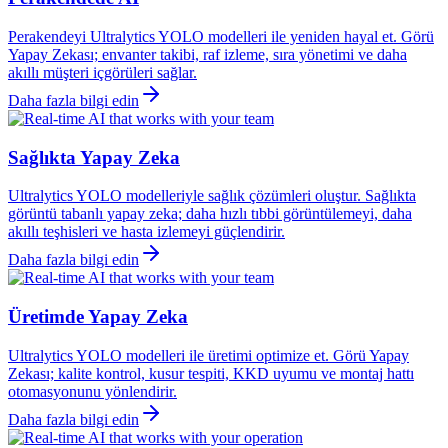
Perakendeyi Ultralytics YOLO modelleri ile yeniden hayal et. Görü
Yapay Zekası; envanter takibi, raf izleme, sıra yönetimi ve daha
akıllı müşteri içgörüleri sağlar.
Daha fazla bilgi edin
Sağlıkta Yapay Zeka
Ultralytics YOLO modelleriyle sağlık çözümleri oluştur. Sağlıkta
görüntü tabanlı yapay zeka; daha hızlı tıbbi görüntülemeyi, daha
akıllı teşhisleri ve hasta izlemeyi güçlendirir.
Daha fazla bilgi edin
Üretimde Yapay Zeka
Ultralytics YOLO modelleri ile üretimi optimize et. Görü Yapay
Zekası; kalite kontrol, kusur tespiti, KKD uyumu ve montaj hattı
otomasyonunu yönlendirir.
Daha fazla bilgi edin