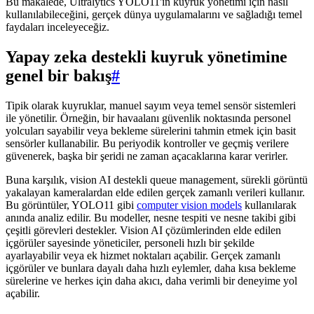
Bu makalede, Ultralytics YOLO11'in kuyruk yönetimi için nasıl
kullanılabileceğini, gerçek dünya uygulamalarını ve sağladığı temel
faydaları inceleyeceğiz.
Yapay zeka destekli kuyruk yönetimine
genel bir bakış
#
Tipik olarak kuyruklar, manuel sayım veya temel sensör sistemleri
ile yönetilir. Örneğin, bir havaalanı güvenlik noktasında personel
yolcuları sayabilir veya bekleme sürelerini tahmin etmek için basit
sensörler kullanabilir. Bu periyodik kontroller ve geçmiş verilere
güvenerek, başka bir şeridi ne zaman açacaklarına karar verirler.
Buna karşılık, vision AI destekli queue management, sürekli görüntü
yakalayan kameralardan elde edilen gerçek zamanlı verileri kullanır.
Bu görüntüler, YOLO11 gibi
computer vision models
kullanılarak
anında analiz edilir. Bu modeller, nesne tespiti ve nesne takibi gibi
çeşitli görevleri destekler. Vision AI çözümlerinden elde edilen
içgörüler sayesinde yöneticiler, personeli hızlı bir şekilde
ayarlayabilir veya ek hizmet noktaları açabilir. Gerçek zamanlı
içgörüler ve bunlara dayalı daha hızlı eylemler, daha kısa bekleme
sürelerine ve herkes için daha akıcı, daha verimli bir deneyime yol
açabilir.