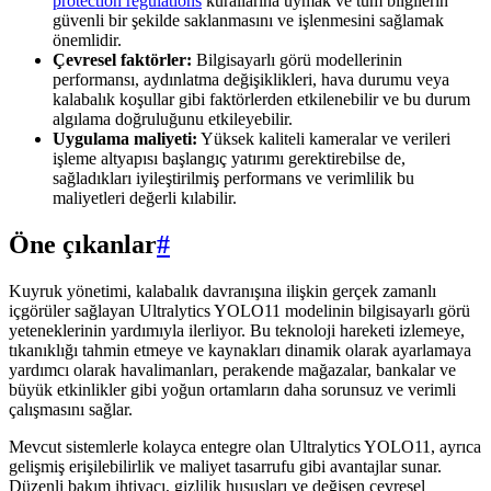
protection regulations
kurallarına uymak ve tüm bilgilerin
güvenli bir şekilde saklanmasını ve işlenmesini sağlamak
önemlidir.
Çevresel faktörler:
Bilgisayarlı görü modellerinin
performansı, aydınlatma değişiklikleri, hava durumu veya
kalabalık koşullar gibi faktörlerden etkilenebilir ve bu durum
algılama doğruluğunu etkileyebilir.
Uygulama maliyeti:
Yüksek kaliteli kameralar ve verileri
işleme altyapısı başlangıç yatırımı gerektirebilse de,
sağladıkları iyileştirilmiş performans ve verimlilik bu
maliyetleri değerli kılabilir.
Öne çıkanlar
#
Kuyruk yönetimi, kalabalık davranışına ilişkin gerçek zamanlı
içgörüler sağlayan Ultralytics YOLO11 modelinin bilgisayarlı görü
yeteneklerinin yardımıyla ilerliyor. Bu teknoloji hareketi izlemeye,
tıkanıklığı tahmin etmeye ve kaynakları dinamik olarak ayarlamaya
yardımcı olarak havalimanları, perakende mağazalar, bankalar ve
büyük etkinlikler gibi yoğun ortamların daha sorunsuz ve verimli
çalışmasını sağlar.
Mevcut sistemlerle kolayca entegre olan Ultralytics YOLO11, ayrıca
gelişmiş erişilebilirlik ve maliyet tasarrufu gibi avantajlar sunar.
Düzenli bakım ihtiyacı, gizlilik hususları ve değişen çevresel