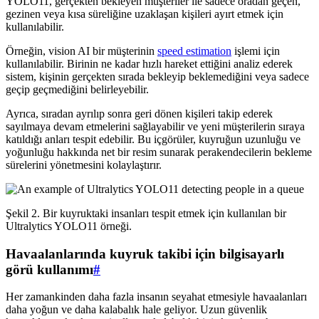
YOLO11, gerçekten bekleyen müşteriler ile sadece oradan geçen,
gezinen veya kısa süreliğine uzaklaşan kişileri ayırt etmek için
kullanılabilir.
Örneğin, vision AI bir müşterinin
speed estimation
işlemi için
kullanılabilir. Birinin ne kadar hızlı hareket ettiğini analiz ederek
sistem, kişinin gerçekten sırada bekleyip beklemediğini veya sadece
geçip geçmediğini belirleyebilir.
Ayrıca, sıradan ayrılıp sonra geri dönen kişileri takip ederek
sayılmaya devam etmelerini sağlayabilir ve yeni müşterilerin sıraya
katıldığı anları tespit edebilir. Bu içgörüler, kuyruğun uzunluğu ve
yoğunluğu hakkında net bir resim sunarak perakendecilerin bekleme
sürelerini yönetmesini kolaylaştırır.
Şekil 2. Bir kuyruktaki insanları tespit etmek için kullanılan bir
Ultralytics YOLO11 örneği.
Havaalanlarında kuyruk takibi için bilgisayarlı
görü kullanımı
#
Her zamankinden daha fazla insanın seyahat etmesiyle havaalanları
daha yoğun ve daha kalabalık hale geliyor. Uzun güvenlik