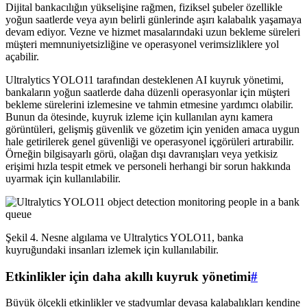
Dijital bankacılığın yükselişine rağmen, fiziksel şubeler özellikle
yoğun saatlerde veya ayın belirli günlerinde aşırı kalabalık yaşamaya
devam ediyor. Vezne ve hizmet masalarındaki uzun bekleme süreleri
müşteri memnuniyetsizliğine ve operasyonel verimsizliklere yol
açabilir.
Ultralytics YOLO11 tarafından desteklenen AI kuyruk yönetimi,
bankaların yoğun saatlerde daha düzenli operasyonlar için müşteri
bekleme sürelerini izlemesine ve tahmin etmesine yardımcı olabilir.
Bunun da ötesinde, kuyruk izleme için kullanılan aynı kamera
görüntüleri, gelişmiş güvenlik ve gözetim için yeniden amaca uygun
hale getirilerek genel güvenliği ve operasyonel içgörüleri artırabilir.
Örneğin bilgisayarlı görü, olağan dışı davranışları veya yetkisiz
erişimi hızla tespit etmek ve personeli herhangi bir sorun hakkında
uyarmak için kullanılabilir.
Şekil 4. Nesne algılama ve Ultralytics YOLO11, banka
kuyruğundaki insanları izlemek için kullanılabilir.
Etkinlikler için daha akıllı kuyruk yönetimi
#
Büyük ölçekli etkinlikler ve stadyumlar devasa kalabalıkları kendine