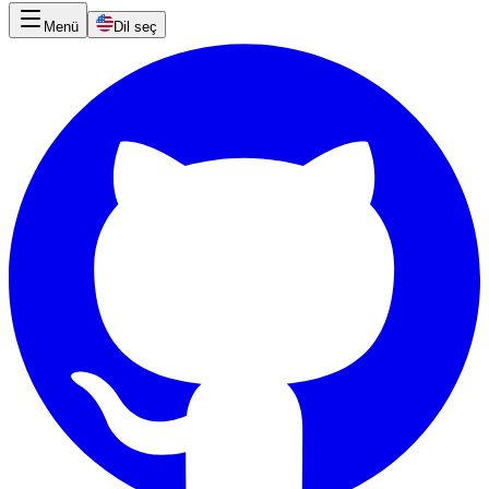
Menü
Dil seç