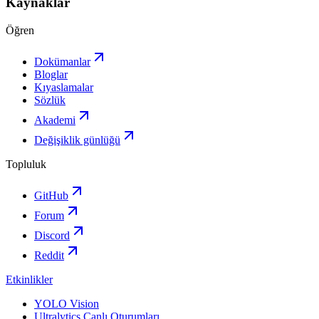
Kaynaklar
Öğren
Dokümanlar
Bloglar
Kıyaslamalar
Sözlük
Akademi
Değişiklik günlüğü
Topluluk
GitHub
Forum
Discord
Reddit
Etkinlikler
YOLO Vision
Ultralytics Canlı Oturumları