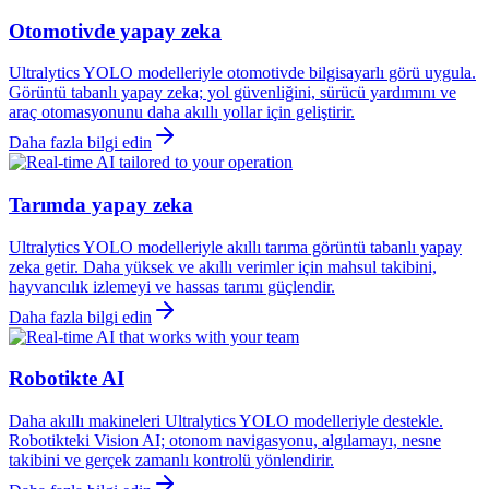
Otomotivde yapay zeka
Ultralytics YOLO modelleriyle otomotivde bilgisayarlı görü uygula.
Görüntü tabanlı yapay zeka; yol güvenliğini, sürücü yardımını ve
araç otomasyonunu daha akıllı yollar için geliştirir.
Daha fazla bilgi edin
Tarımda yapay zeka
Ultralytics YOLO modelleriyle akıllı tarıma görüntü tabanlı yapay
zeka getir. Daha yüksek ve akıllı verimler için mahsul takibini,
hayvancılık izlemeyi ve hassas tarımı güçlendir.
Daha fazla bilgi edin
Robotikte AI
Daha akıllı makineleri Ultralytics YOLO modelleriyle destekle.
Robotikteki Vision AI; otonom navigasyonu, algılamayı, nesne
takibini ve gerçek zamanlı kontrolü yönlendirir.