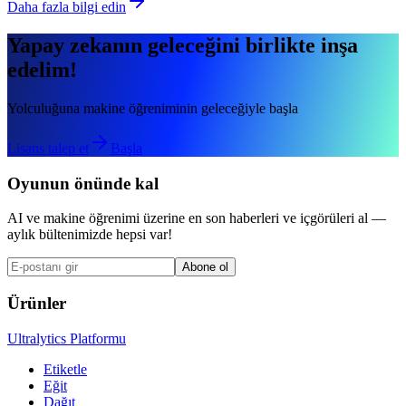
Daha fazla bilgi edin
Yapay zekanın geleceğini birlikte inşa
edelim!
Yolculuğuna makine öğreniminin geleceğiyle başla
Lisans talep et
Başla
Oyunun önünde kal
AI ve makine öğrenimi üzerine en son haberleri ve içgörüleri al —
aylık bültenimizde hepsi var!
Abone ol
Ürünler
Ultralytics Platformu
Etiketle
Eğit
Dağıt