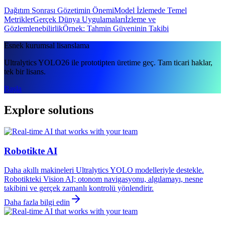
Dağıtım Sonrası Gözetimin Önemi
Model İzlemede Temel
Metrikler
Gerçek Dünya Uygulamaları
İzleme ve
Gözlemlenebilirlik
Örnek: Tahmin Güveninin Takibi
Esnek kurumsal lisanslama
Ultralytics YOLO26 ile prototipten üretime geç. Tam ticari haklar,
tek bir lisans.
Başla
Explore solutions
Robotikte AI
Daha akıllı makineleri Ultralytics YOLO modelleriyle destekle.
Robotikteki Vision AI; otonom navigasyonu, algılamayı, nesne
takibini ve gerçek zamanlı kontrolü yönlendirir.
Daha fazla bilgi edin