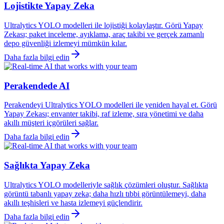
Lojistikte Yapay Zeka
Ultralytics YOLO modelleri ile lojistiği kolaylaştır. Görü Yapay
Zekası; paket inceleme, ayıklama, araç takibi ve gerçek zamanlı
depo güvenliği izlemeyi mümkün kılar.
Daha fazla bilgi edin
Perakendede AI
Perakendeyi Ultralytics YOLO modelleri ile yeniden hayal et. Görü
Yapay Zekası; envanter takibi, raf izleme, sıra yönetimi ve daha
akıllı müşteri içgörüleri sağlar.
Daha fazla bilgi edin
Sağlıkta Yapay Zeka
Ultralytics YOLO modelleriyle sağlık çözümleri oluştur. Sağlıkta
görüntü tabanlı yapay zeka; daha hızlı tıbbi görüntülemeyi, daha
akıllı teşhisleri ve hasta izlemeyi güçlendirir.
Daha fazla bilgi edin