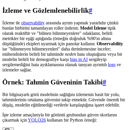
İzleme ve Gözlemlenebilirlik
#
İzleme ile
observability
arasında ayrım yapmak yararlıdır çünkü
bunlar birbirini tamamlayan roller üstlenir.
Model İzleme
tipik
olarak reaktiftir ve "bilinen bilinmeyenlere" odaklanır, belirli
metrikler bir eşiği aştığında (örneğin doğruluk %90'ın altına
düştüğünde) ekipleri uyarmak için panolar kullanır.
Observability
ise "bilinmeyen bilinmeyenleri" daha derinlemesine inceler;
mühendislerin belirli bir tahminde
neden
hata oluştuğunu veya bir
modelin belirli bir demografiye karşı
bias in AI
sergileyip
sergilemediğini hata ayıklamasına olanak tanıyan ayrıntılı
logs
ve
izlemeler sağlar.
Örnek: Tahmin Güveninin Takibi
#
Bir bilgisayarlı görü modelinin sağlığını izlemenin basit bir yolu,
tahminlerinin ortalama güvenini takip etmektir. Güvende önemli bir
düşüş, modelin eğitilmediği verilerle karşılaştığına işaret edebilir.
İşte izleme amaçlarıyla bir görüntü grubundan güven skorlarını
çıkarmak için
YOLO26
kullanan bir Python örneği: