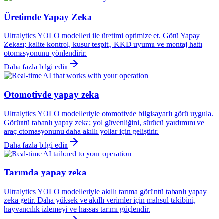
Üretimde Yapay Zeka
Ultralytics YOLO modelleri ile üretimi optimize et. Görü Yapay
Zekası; kalite kontrol, kusur tespiti, KKD uyumu ve montaj hattı
otomasyonunu yönlendirir.
Daha fazla bilgi edin
Otomotivde yapay zeka
Ultralytics YOLO modelleriyle otomotivde bilgisayarlı görü uygula.
Görüntü tabanlı yapay zeka; yol güvenliğini, sürücü yardımını ve
araç otomasyonunu daha akıllı yollar için geliştirir.
Daha fazla bilgi edin
Tarımda yapay zeka
Ultralytics YOLO modelleriyle akıllı tarıma görüntü tabanlı yapay
zeka getir. Daha yüksek ve akıllı verimler için mahsul takibini,
hayvancılık izlemeyi ve hassas tarımı güçlendir.