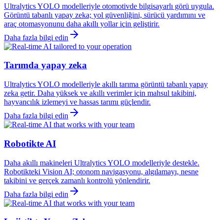
Ultralytics YOLO modelleriyle otomotivde bilgisayarlı görü uygula.
Görüntü tabanlı yapay zeka; yol güvenliğini, sürücü yardımını ve
araç otomasyonunu daha akıllı yollar için geliştirir.
Daha fazla bilgi edin
Tarımda yapay zeka
Ultralytics YOLO modelleriyle akıllı tarıma görüntü tabanlı yapay
zeka getir. Daha yüksek ve akıllı verimler için mahsul takibini,
hayvancılık izlemeyi ve hassas tarımı güçlendir.
Daha fazla bilgi edin
Robotikte AI
Daha akıllı makineleri Ultralytics YOLO modelleriyle destekle.
Robotikteki Vision AI; otonom navigasyonu, algılamayı, nesne
takibini ve gerçek zamanlı kontrolü yönlendirir.
Daha fazla bilgi edin