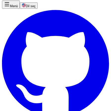
Menü
Dil seç