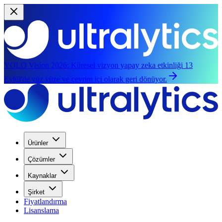
YOLO Vision 2026:
Küresel vizyon yapay zeka etkinliği 13
Eylül'de yüz yüze ve çevrim içi olarak geri dönüyor.
Ürünler
Çözümler
Kaynaklar
Şirket
Fiyatlandırma
Lisanslama