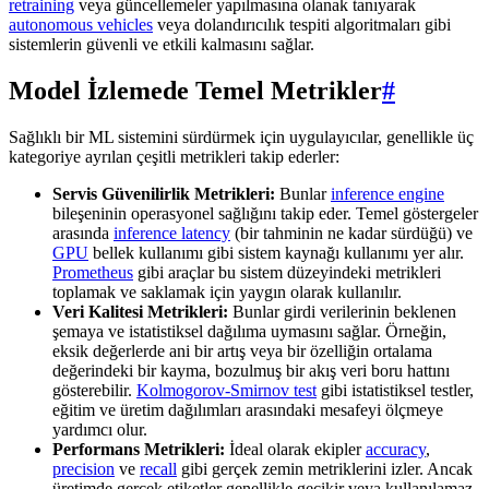
retraining
veya güncellemeler yapılmasına olanak tanıyarak
autonomous vehicles
veya dolandırıcılık tespiti algoritmaları gibi
sistemlerin güvenli ve etkili kalmasını sağlar.
Model İzlemede Temel Metrikler
#
Sağlıklı bir ML sistemini sürdürmek için uygulayıcılar, genellikle üç
kategoriye ayrılan çeşitli metrikleri takip ederler:
Servis Güvenilirlik Metrikleri:
Bunlar
inference engine
bileşeninin operasyonel sağlığını takip eder. Temel göstergeler
arasında
inference latency
(bir tahminin ne kadar sürdüğü) ve
GPU
bellek kullanımı gibi sistem kaynağı kullanımı yer alır.
Prometheus
gibi araçlar bu sistem düzeyindeki metrikleri
toplamak ve saklamak için yaygın olarak kullanılır.
Veri Kalitesi Metrikleri:
Bunlar girdi verilerinin beklenen
şemaya ve istatistiksel dağılıma uymasını sağlar. Örneğin,
eksik değerlerde ani bir artış veya bir özelliğin ortalama
değerindeki bir kayma, bozulmuş bir akış veri boru hattını
gösterebilir.
Kolmogorov-Smirnov test
gibi istatistiksel testler,
eğitim ve üretim dağılımları arasındaki mesafeyi ölçmeye
yardımcı olur.
Performans Metrikleri:
İdeal olarak ekipler
accuracy
,
precision
ve
recall
gibi gerçek zemin metriklerini izler. Ancak
üretimde gerçek etiketler genellikle gecikir veya kullanılamaz