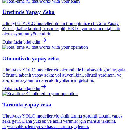
Üretimde Yapay Zeka
Ultralytics YOLO modelleri ile üretimi optimize et. Görü Yapay
Zekası; kalite kontrol, kusur tespiti, KKD uyumu ve montaj hattı
otomasyonunu yönlendirir.
Daha fazla bilgi edin
Otomotivde yapay zeka
Ultralytics YOLO modelleriyle otomotivde bilgisayarlı görü uygula.
Görüntü tabanlı yapay zeka; yol güvenliğini, sürücü yardımını ve
araç otomasyonunu daha akıllı yollar için geliştirir.
Daha fazla bilgi edin
Tarımda yapay zeka
Ultralytics YOLO modelleriyle akıllı tarıma görüntü tabanlı yapay
zeka getir. Daha yüksek ve akıllı verimler için mahsul takibini,
hayvancılık izlemeyi ve hassas tarımı güçlendir.