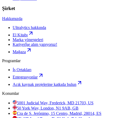
Şirket
Hakkımızda
Ultralytics hakkında
El Kitabı
Marka yönergeleri
Kariyer
İşe alım yapıyoruz!
Mağaza
Programlar
İş Ortakları
Entegrasyonlar
Açık kaynak projelerine katkıda bulun
Konumlar
5001 Judicial Way, Frederick, MD 21703, US
50 York Way, London, N1 9AB, GB
Cra de S. Jerónimo, 15 Centro, Madrid, 28014, ES