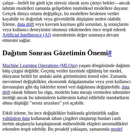
çalışır—belirli bir girdi için süresiz olarak aynı çıktıyı bekler—ancak
tahmin modelleri zamanla gelişebilen istatistiksel modellere dayanır.
Gerçek dünya ortamı değiştikçe, bu modellere beslenen veriler
kayabilir ve doğruluk veya güvenilirlik düşüşüne neden olabilir.
İzleme,
data drift
veya kavram kayması gibi sorunları, iş sonuçlarını
veya kullanıcı deneyimini olumsuz etkilemeden önce tespit ederek
Artificial Intelligence (AI)
sistemlerinin değer sunmaya devam
etmesini sağlar.
Dağıtım Sonrası Gözetimin Önemi
#
Machine Learning Operations (MLOps)
yaşam döngüsünde dağıtım
bitiş çizgisi değildir. Geçmiş veriler üzerinde eğitilmiş bir model,
dünyanın belirli bir andaki anlık görüntüsünü temsil eder. Zamanla
mevsimsel değişiklikler, ekonomik dalgalanmalar veya yeni kullanıcı
davranışları gibi dış faktörler temel veri dağılımını değiştirebilir.
data
drift
olarak bilinen bu olgu, modelin hata mesajı vermeden tahminler
ürettiği ancak bu tahminlerin kalitesinin kabul edilebilir standartların
altına düştüğü "sessiz arızalara" yol açabilir.
Etkili izleme, bu ince değişiklikler hakkında görünürlük sağlar.
validation data
kullanarak taban çizgileri oluşturup bunları canlı
üretim akışlarıyla karşılaştırarak mühendislik ekipleri anormallikleri
erkenden tespit edebilir. Bu proaktif yaklaşım, zamanında
model