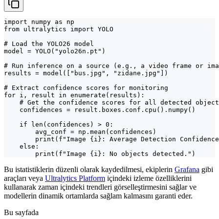
import numpy as np

from ultralytics import YOLO

# Load the YOLO26 model

model = YOLO("yolo26n.pt")

# Run inference on a source (e.g., a video frame or ima
results = model(["bus.jpg", "zidane.jpg"])

# Extract confidence scores for monitoring

for i, result in enumerate(results):

    # Get the confidence scores for all detected object
    confidences = result.boxes.conf.cpu().numpy()

    if len(confidences) > 0:

        avg_conf = np.mean(confidences)

        print(f"Image {i}: Average Detection Confidence
    else:

        print(f"Image {i}: No objects detected.")
Bu istatistiklerin düzenli olarak kaydedilmesi, ekiplerin
Grafana
gibi
araçları veya
Ultralytics Platform
içindeki izleme özelliklerini
kullanarak zaman içindeki trendleri görselleştirmesini sağlar ve
modellerin dinamik ortamlarda sağlam kalmasını garanti eder.
Bu sayfada