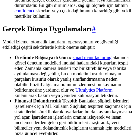
durumdadır. Bu gibi durumlarda, sağlığı ölçmek için tahmin
confidence
skorları veya çıktı dağılımının kararlılığı gibi vekil
metrikler kullanılır.
Gerçek Dünya Uygulamaları
#
Model izleme, otomatik kararların operasyonları ve güvenliği
etkilediği çeşitli sektörlerde kritik öneme sahiptir:
Üretimde Bilgisayarlı Görü:
smart manufacturing
alanında
görsel denetim modelleri montaj hatlarındaki kusurları tespit
eder. Zamanla kamera lensleri toz biriktirebilir veya fabrika
aydınlatması değişebilir, bu da modelin kusurlu olmayan
parçaları kusurlu olarak yanlış sınıflandırmasına neden
olabilir. Pozitif algılama oranının izlenmesi bu kaymanın
belirlenmesine yardımcı olur ve
Ultralytics Platform
kullanılarak bakım veya yeniden kalibrasyon tetiklenir.
Finansal Dolandırıcılık Tespiti:
Bankalar, şüpheli işlemleri
işaretlemek için ML kullanır. Suçlular, tespitten kaçınmak için
stratejilerini sürekli olarak uyarlarlar, bu da kavram kaymasına
yol açar. İşaretlenen işlemlerin oranını izleyerek ve insan
incelemecilerden gelen geri bildirimleri araştırarak, veri
bilimciler yeni dolandırıcılık kalıplarını tanımak için modelleri
hızla güncelleyebilirler.