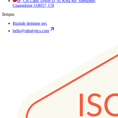
6F, CR Land Tower D, 91 Kefa Rd, Shenzhen,
Guangdong 518057, CN
İletişim
Bizimle iletişime geç
hello@ultralytics.com