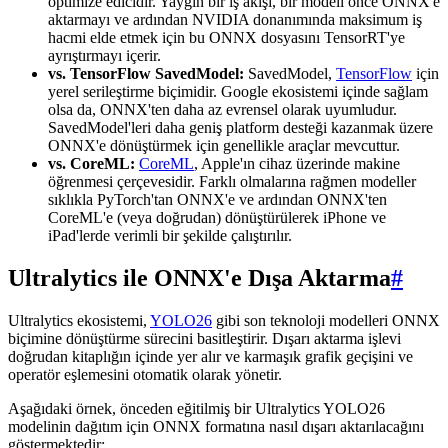
optimize edicidir. Yaygın bir iş akışı, bir modeli önce ONNX'e
aktarmayı ve ardından NVIDIA donanımında maksimum iş
hacmi elde etmek için bu ONNX dosyasını TensorRT'ye
ayrıştırmayı içerir.
vs. TensorFlow SavedModel:
SavedModel,
TensorFlow
için
yerel serileştirme biçimidir. Google ekosistemi içinde sağlam
olsa da, ONNX'ten daha az evrensel olarak uyumludur.
SavedModel'leri daha geniş platform desteği kazanmak üzere
ONNX'e dönüştürmek için genellikle araçlar mevcuttur.
vs. CoreML:
CoreML
, Apple'ın cihaz üzerinde makine
öğrenmesi çerçevesidir. Farklı olmalarına rağmen modeller
sıklıkla PyTorch'tan ONNX'e ve ardından ONNX'ten
CoreML'e (veya doğrudan) dönüştürülerek iPhone ve
iPad'lerde verimli bir şekilde çalıştırılır.
Ultralytics ile ONNX'e Dışa Aktarma
#
Ultralytics ekosistemi,
YOLO26
gibi son teknoloji modelleri ONNX
biçimine dönüştürme sürecini basitleştirir. Dışarı aktarma işlevi
doğrudan kitaplığın içinde yer alır ve karmaşık grafik geçişini ve
operatör eşlemesini otomatik olarak yönetir.
Aşağıdaki örnek, önceden eğitilmiş bir Ultralytics YOLO26
modelinin dağıtım için ONNX formatına nasıl dışarı aktarılacağını
göstermektedir: