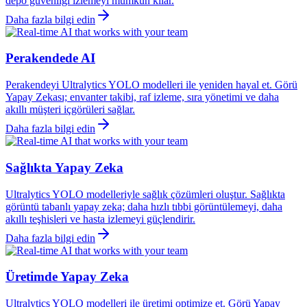
depo güvenliği izlemeyi mümkün kılar.
Daha fazla bilgi edin
Perakendede AI
Perakendeyi Ultralytics YOLO modelleri ile yeniden hayal et. Görü
Yapay Zekası; envanter takibi, raf izleme, sıra yönetimi ve daha
akıllı müşteri içgörüleri sağlar.
Daha fazla bilgi edin
Sağlıkta Yapay Zeka
Ultralytics YOLO modelleriyle sağlık çözümleri oluştur. Sağlıkta
görüntü tabanlı yapay zeka; daha hızlı tıbbi görüntülemeyi, daha
akıllı teşhisleri ve hasta izlemeyi güçlendirir.
Daha fazla bilgi edin
Üretimde Yapay Zeka
Ultralytics YOLO modelleri ile üretimi optimize et. Görü Yapay