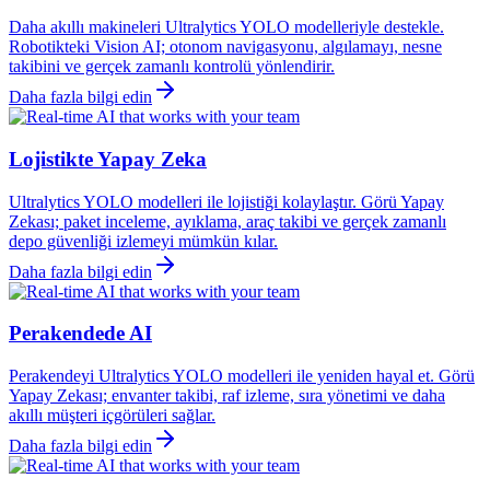
Daha akıllı makineleri Ultralytics YOLO modelleriyle destekle.
Robotikteki Vision AI; otonom navigasyonu, algılamayı, nesne
takibini ve gerçek zamanlı kontrolü yönlendirir.
Daha fazla bilgi edin
Lojistikte Yapay Zeka
Ultralytics YOLO modelleri ile lojistiği kolaylaştır. Görü Yapay
Zekası; paket inceleme, ayıklama, araç takibi ve gerçek zamanlı
depo güvenliği izlemeyi mümkün kılar.
Daha fazla bilgi edin
Perakendede AI
Perakendeyi Ultralytics YOLO modelleri ile yeniden hayal et. Görü
Yapay Zekası; envanter takibi, raf izleme, sıra yönetimi ve daha
akıllı müşteri içgörüleri sağlar.
Daha fazla bilgi edin