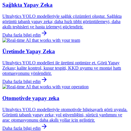
Sağlıkta Yapay Zeka
Ultralytics YOLO modelleriyle sağlık çözümleri oluştur. Sağlıkta
görüntü tabanlı yapay zeka; daha hızlı tıbbi görüntülemeyi, daha
akıllı teşhisleri ve hasta izlemeyi güçlendirir.
Daha fazla bilgi edin
Üretimde Yapay Zeka
Ultralytics YOLO modelleri ile üretimi optimize et. Görü Yapay
Zekası; kalite kontrol, kusur tespiti, KKD uyumu ve montaj hattı
otomasyonunu yönlendirir.
Daha fazla bilgi edin
Otomotivde yapay zeka
Ultralytics YOLO modelleriyle otomotivde bilgisayarlı görü uygula.
Görüntü tabanlı yapay zeka; yol güvenliğini, sürücü yardımını ve
araç otomasyonunu daha akıllı yollar için geliştirir.
Daha fazla bilgi edin