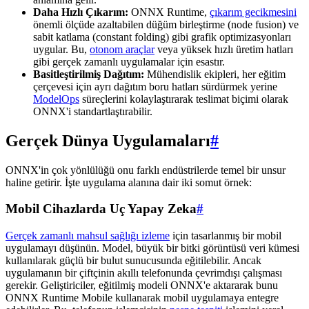
Daha Hızlı Çıkarım:
ONNX Runtime,
çıkarım gecikmesini
önemli ölçüde azaltabilen düğüm birleştirme (node fusion) ve
sabit katlama (constant folding) gibi grafik optimizasyonları
uygular. Bu,
otonom araçlar
veya yüksek hızlı üretim hatları
gibi gerçek zamanlı uygulamalar için esastır.
Basitleştirilmiş Dağıtım:
Mühendislik ekipleri, her eğitim
çerçevesi için ayrı dağıtım boru hatları sürdürmek yerine
ModelOps
süreçlerini kolaylaştırarak teslimat biçimi olarak
ONNX'i standartlaştırabilir.
Gerçek Dünya Uygulamaları
#
ONNX'in çok yönlülüğü onu farklı endüstrilerde temel bir unsur
haline getirir. İşte uygulama alanına dair iki somut örnek:
Mobil Cihazlarda Uç Yapay Zeka
#
Gerçek zamanlı mahsul sağlığı izleme
için tasarlanmış bir mobil
uygulamayı düşünün. Model, büyük bir bitki görüntüsü veri kümesi
kullanılarak güçlü bir bulut sunucusunda eğitilebilir. Ancak
uygulamanın bir çiftçinin akıllı telefonunda çevrimdışı çalışması
gerekir. Geliştiriciler, eğitilmiş modeli ONNX'e aktararak bunu
ONNX Runtime Mobile kullanarak mobil uygulamaya entegre