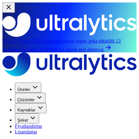
YOLO Vision 2026:
Küresel vizyon yapay zeka etkinliği 13
Eylül'de yüz yüze ve çevrim içi olarak geri dönüyor.
Ürünler
Çözümler
Kaynaklar
Şirket
Fiyatlandırma
Lisanslama