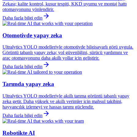
Zekası; kalite kontrol, kusur tespiti, KKD uyumu ve montaj hattı
otomasyonunu yönlendirir.
Daha fazla bilgi edin
Otomotivde yapay zeka
Ultralytics YOLO modelleriyle otomotivde bilgisayarlı görü uygula.
Görüntü tabanlı yapay zeka; yol güvenliğini, sürücü yardımını ve
araç otomasyonunu daha akıllı yollar için geliştirir.
Daha fazla bilgi edin
Tarımda yapay zeka
Ultralytics YOLO modelleriyle akıllı tarıma görüntü tabanlı yapay
zeka getir. Daha yüksek ve akıllı verimler için mahsul takibini,
hayvancılık izlemeyi ve hassas tarımı güçlendir.
Daha fazla bilgi edin
Robotikte AI