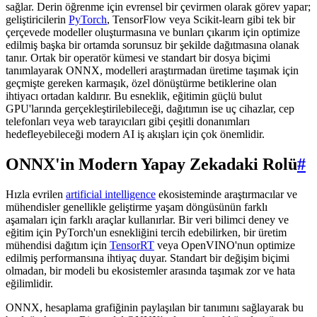
sağlar. Derin öğrenme için evrensel bir çevirmen olarak görev yapar;
geliştiricilerin
PyTorch
, TensorFlow veya Scikit-learn gibi tek bir
çerçevede modeller oluşturmasına ve bunları çıkarım için optimize
edilmiş başka bir ortamda sorunsuz bir şekilde dağıtmasına olanak
tanır. Ortak bir operatör kümesi ve standart bir dosya biçimi
tanımlayarak ONNX, modelleri araştırmadan üretime taşımak için
geçmişte gereken karmaşık, özel dönüştürme betiklerine olan
ihtiyacı ortadan kaldırır. Bu esneklik, eğitimin güçlü bulut
GPU'larında gerçekleştirilebileceği, dağıtımın ise uç cihazlar, cep
telefonları veya web tarayıcıları gibi çeşitli donanımları
hedefleyebileceği modern AI iş akışları için çok önemlidir.
ONNX'in Modern Yapay Zekadaki Rolü
#
Hızla evrilen
artificial intelligence
ekosisteminde araştırmacılar ve
mühendisler genellikle geliştirme yaşam döngüsünün farklı
aşamaları için farklı araçlar kullanırlar. Bir veri bilimci deney ve
eğitim için PyTorch'un esnekliğini tercih edebilirken, bir üretim
mühendisi dağıtım için
TensorRT
veya OpenVINO'nun optimize
edilmiş performansına ihtiyaç duyar. Standart bir değişim biçimi
olmadan, bir modeli bu ekosistemler arasında taşımak zor ve hata
eğilimlidir.
ONNX, hesaplama grafiğinin paylaşılan bir tanımını sağlayarak bu