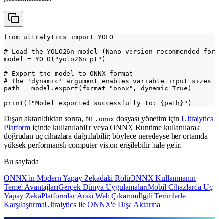
from ultralytics import YOLO

# Load the YOLO26n model (Nano version recommended for 
model = YOLO("yolo26n.pt")

# Export the model to ONNX format

# The 'dynamic' argument enables variable input sizes

path = model.export(format="onnx", dynamic=True)

print(f"Model exported successfully to: {path}")
Dışarı aktarıldıktan sonra, bu
dosyası yönetim için
Ultralytics
.onnx
Platform
içinde kullanılabilir veya ONNX Runtime kullanılarak
doğrudan uç cihazlara dağıtılabilir; böylece neredeyse her ortamda
yüksek performanslı computer vision erişilebilir hale gelir.
Bu sayfada
ONNX'in Modern Yapay Zekadaki Rolü
ONNX Kullanmanın
Temel Avantajları
Gerçek Dünya Uygulamaları
Mobil Cihazlarda Uç
Yapay Zeka
Platformlar Arası Web Çıkarımı
İlgili Terimlerle
Karşılaştırma
Ultralytics ile ONNX'e Dışa Aktarma