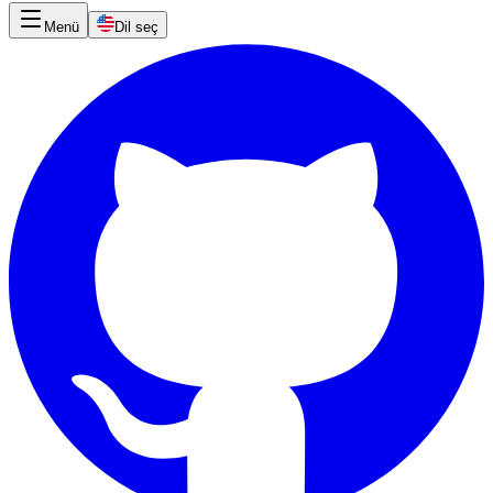
Menü
Dil seç