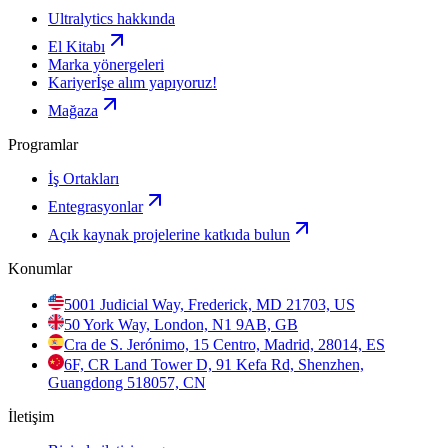
Ultralytics hakkında
El Kitabı
Marka yönergeleri
Kariyer
İşe alım yapıyoruz!
Mağaza
Programlar
İş Ortakları
Entegrasyonlar
Açık kaynak projelerine katkıda bulun
Konumlar
5001 Judicial Way, Frederick, MD 21703, US
50 York Way, London, N1 9AB, GB
Cra de S. Jerónimo, 15 Centro, Madrid, 28014, ES
6F, CR Land Tower D, 91 Kefa Rd, Shenzhen,
Guangdong 518057, CN
İletişim