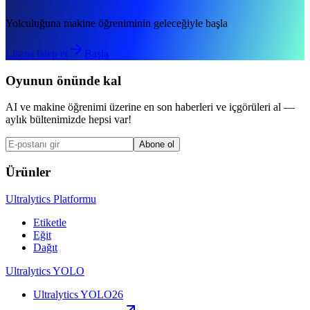
Yolculuğuna makine öğreniminin geleceğiyle başla
Lisans talep et
Başla
Oyunun önünde kal
AI ve makine öğrenimi üzerine en son haberleri ve içgörüleri al —
aylık bültenimizde hepsi var!
Abone ol
Ürünler
Ultralytics Platformu
Etiketle
Eğit
Dağıt
Ultralytics YOLO
Ultralytics YOLO26