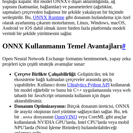
boşluğu kapatır. Bir model ONNX'e dışarı aktarıldığında, ağ
yapısını (katmanlar, bağlantılar) ve parametreleri (ağırlıklar,
sapmalar) çerçeveden bağımsız bir şekilde yakalayan bir biçimde
serileştirilir. Bu,
ONNX Runtime
gibi donanım hızlandırma için özel
olarak ayarlanmış çıkarım motorlarının, Linux, Windows, macOS,
Android ve iOS dahil olmak üzere birden fazla platformda modeli
verimli bir şekilde yürütmesini sağlar.
ONNX Kullanmanın Temel Avantajları
#
Open Neural Network Exchange formatını benimsemek, yapay zeka
projeleri için çeşitli stratejik avantajlar sunar:
Çerçeve Birlikte Çalışabilirliği:
Geliştiriciler, tek bir
ekosisteme bağlı kalmadan çerçeveler arasında geçiş
yapabilirler. Kullanıcı dostu
Ultralytics Python API
kullanarak
bir model eğitebilir ve bunu bir C++ uygulamasında veya web
tabanlı bir JavaScript ortamında kullanım için dışarı
aktarabilirsiniz.
Donanım Optimizasyonu:
Birçok donanım üreticisi, ONNX
ile arayüz oluşturan özel yürütme sağlayıcıları sağlar. Bu, tek
bir
dosyasının
OpenVINO
veya CoreML gibi araçlar
.onnx
kullanılarak NVIDIA GPU'larda, Intel CPU'larda veya mobil
NPU'larda (Nöral İşleme Birimleri) hızlandırılabileceği
anlamına gelir.