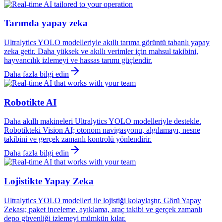
Tarımda yapay zeka
Ultralytics YOLO modelleriyle akıllı tarıma görüntü tabanlı yapay
zeka getir. Daha yüksek ve akıllı verimler için mahsul takibini,
hayvancılık izlemeyi ve hassas tarımı güçlendir.
Daha fazla bilgi edin
Robotikte AI
Daha akıllı makineleri Ultralytics YOLO modelleriyle destekle.
Robotikteki Vision AI; otonom navigasyonu, algılamayı, nesne
takibini ve gerçek zamanlı kontrolü yönlendirir.
Daha fazla bilgi edin
Lojistikte Yapay Zeka
Ultralytics YOLO modelleri ile lojistiği kolaylaştır. Görü Yapay
Zekası; paket inceleme, ayıklama, araç takibi ve gerçek zamanlı
depo güvenliği izlemeyi mümkün kılar.