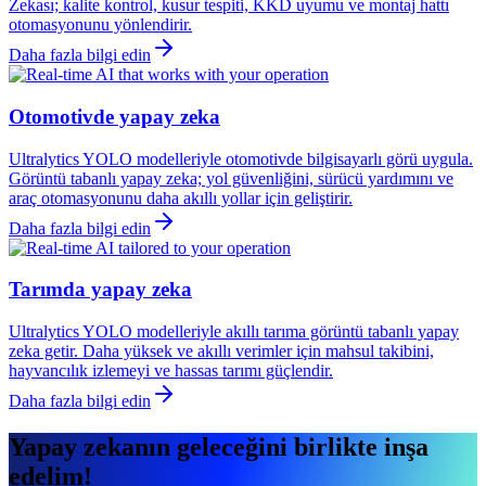
Zekası; kalite kontrol, kusur tespiti, KKD uyumu ve montaj hattı
otomasyonunu yönlendirir.
Daha fazla bilgi edin
Otomotivde yapay zeka
Ultralytics YOLO modelleriyle otomotivde bilgisayarlı görü uygula.
Görüntü tabanlı yapay zeka; yol güvenliğini, sürücü yardımını ve
araç otomasyonunu daha akıllı yollar için geliştirir.
Daha fazla bilgi edin
Tarımda yapay zeka
Ultralytics YOLO modelleriyle akıllı tarıma görüntü tabanlı yapay
zeka getir. Daha yüksek ve akıllı verimler için mahsul takibini,
hayvancılık izlemeyi ve hassas tarımı güçlendir.
Daha fazla bilgi edin
Yapay zekanın geleceğini birlikte inşa
edelim!