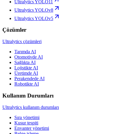
Ultralytics YOLO11
Ultralytics YOLOv8
Ultralytics YOLOv5
Çözümler
Ultralytics çözümleri
Tarımda AI
Otomotivde AI
Sağlıkta AI
Lojistikte AI
Üretimde AI
Perakendede AI
Robotikte AI
Kullanım Durumları
Ultralytics kullanım durumları
Sıra yönetimi
Kusur tespiti
Envanter yönetimi
Belge işleme