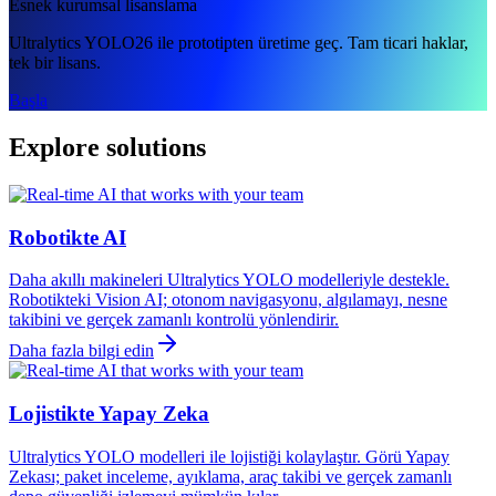
Esnek kurumsal lisanslama
Ultralytics YOLO26 ile prototipten üretime geç. Tam ticari haklar,
tek bir lisans.
Başla
Explore solutions
Robotikte AI
Daha akıllı makineleri Ultralytics YOLO modelleriyle destekle.
Robotikteki Vision AI; otonom navigasyonu, algılamayı, nesne
takibini ve gerçek zamanlı kontrolü yönlendirir.
Daha fazla bilgi edin
Lojistikte Yapay Zeka
Ultralytics YOLO modelleri ile lojistiği kolaylaştır. Görü Yapay
Zekası; paket inceleme, ayıklama, araç takibi ve gerçek zamanlı