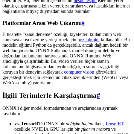
edebilirler. Bu, telefonun işlemcisinin
nesne tespiti
işlemini yerel
olarak çalıştırmasına izin vererek zararlıları veya hastalıkları internet
bağlantısına ihtiyaç duymadan anında tanımlar.
Platformlar Arası Web Çıkarımı
#
E-ticarette "sanal deneme" özelliği, kıyafetleri kullanıcının web
kamerası akışı üzerine yerleştirmek için
poz tahmini
kullanabilir. Bu
modelin eğitimi Python'da gerçekleşebilir, ancak dağıtım hedefi bir
web tarayıcısıdır. ONNX kullanarak model dönüştürülebilir ve
doğrudan kullanıcının tarayıcısında ONNX Runtime Web
aracılığıyla çalıştırılabilir. Bu, video verileri hiçbir zaman
kullanıcının bilgisayarından ayrılmadığı için sorunsuz, gizliliği
koruyan bir deneyim sağlayarak
computer vision
görevlerini
gerçekleştirmek için istemcinin cihaz özelliklerinden (WebGL veya
WebAssembly) yararlanır.
İlgili Terimlerle Karşılaştırma
#
ONNX'i diğer model formatlarından ve araçlarından ayırmak
faydalıdır:
vs. TensorRT:
ONNX bir
değişim biçimi
iken,
TensorRT
özellikle NVIDIA GPU'lar için bir
çıkarım motoru
ve