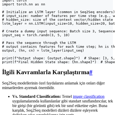
import torch

import torch.nn as nn

# Initialize an LSTM layer (common in Seq2Seq encoders)

# input_size: number of features per time step (e.g., w
# hidden_size: size of the context vector/hidden state

lstm_layer = nn.LSTM(input_size=10, hidden_size=20, bat
# Create a dummy input sequence: Batch size 3, Sequence
input_seq = torch.randn(3, 5, 10)

# Pass the sequence through the LSTM

# output contains features for each time step; hn is th
output, (hn, cn) = lstm_layer(input_seq)

print(f"Output shape: {output.shape}")  # Shape: [3, 5,
print(f"Final Hidden State shape: {hn.shape}")  # Shape
İlgili Kavramlarla Karşılaştırma
#
Seq2Seq modellerinin özel faydalarını anlamak için onları diğer
mimarilerden ayırmak önemlidir.
Vs. Standard Classification:
Temel
image classification
uygulamalarında kullanılanlar gibi standart sınıflandırıcılar, tek
bir girişi (bir görüntü gibi) tek bir sınıf etiketine eşler. Buna
karşılık, Seq2Seq modelleri dizileri dizilere eşleyerek
değişken çıkış uzunluklarına izin verir.