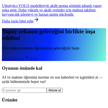
Ultralytics YOLO modelleriyle akıllı tarıma görüntü tabanlı yapay
zeka getir. Daha yüksek ve akıllı verimler için mahsul takibini,
hayvancılık izlemeyi ve hassas tarımı güçlendir.
Daha fazla bilgi edin
Yapay zekanın geleceğini birlikte inşa
edelim!
Yolculuğuna makine öğreniminin geleceğiyle başla
Lisans talep et
Başla
Oyunun önünde kal
AI ve makine öğrenimi üzerine en son haberleri ve içgörüleri al —
aylık bültenimizde hepsi var!
Abone ol
Ürünler