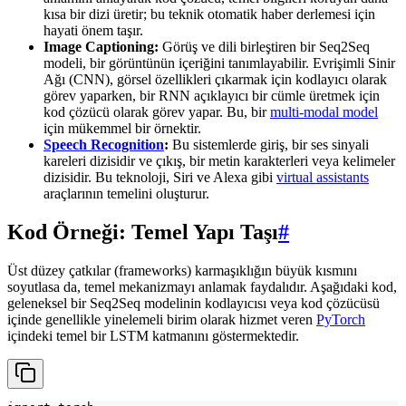
kısa bir dizi üretir; bu teknik otomatik haber derlemesi için
hayati önem taşır.
Image Captioning:
Görüş ve dili birleştiren bir Seq2Seq
modeli, bir görüntünün içeriğini tanımlayabilir. Evrişimli Sinir
Ağı (CNN), görsel özellikleri çıkarmak için kodlayıcı olarak
görev yaparken, bir RNN açıklayıcı bir cümle üretmek için
kod çözücü olarak görev yapar. Bu, bir
multi-modal model
için mükemmel bir örnektir.
Speech Recognition
:
Bu sistemlerde giriş, bir ses sinyali
kareleri dizisidir ve çıkış, bir metin karakterleri veya kelimeler
dizisidir. Bu teknoloji, Siri ve Alexa gibi
virtual assistants
araçlarının temelini oluşturur.
Kod Örneği: Temel Yapı Taşı
#
Üst düzey çatkılar (frameworks) karmaşıklığın büyük kısmını
soyutlasa da, temel mekanizmayı anlamak faydalıdır. Aşağıdaki kod,
geleneksel bir Seq2Seq modelinin kodlayıcısı veya kod çözücüsü
içinde genellikle yinelemeli birim olarak hizmet veren
PyTorch
içindeki temel bir LSTM katmanını göstermektedir.