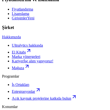
Fiyatlandırma
Lisanslama
Girişimler
Yeni
Şirket
Hakkımızda
Ultralytics hakkında
El Kitabı
Marka yönergeleri
Kariyer
İşe alım yapıyoruz!
Mağaza
Programlar
İş Ortakları
Entegrasyonlar
Açık kaynak projelerine katkıda bulun
Konumlar