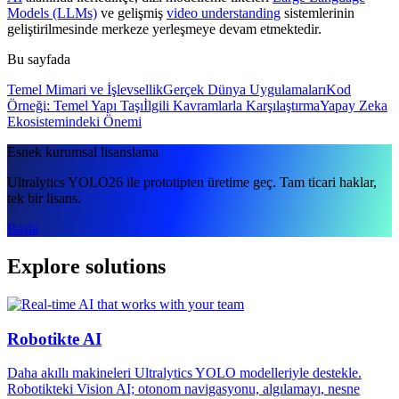
Models (LLMs)
ve gelişmiş
video understanding
sistemlerinin
geliştirilmesinde merkeze yerleşmeye devam etmektedir.
Bu sayfada
Temel Mimari ve İşlevsellik
Gerçek Dünya Uygulamaları
Kod
Örneği: Temel Yapı Taşı
İlgili Kavramlarla Karşılaştırma
Yapay Zeka
Ekosistemindeki Önemi
Esnek kurumsal lisanslama
Ultralytics YOLO26 ile prototipten üretime geç. Tam ticari haklar,
tek bir lisans.
Başla
Explore solutions
Robotikte AI
Daha akıllı makineleri Ultralytics YOLO modelleriyle destekle.
Robotikteki Vision AI; otonom navigasyonu, algılamayı, nesne