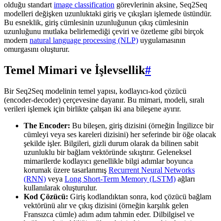
olduğu standart
image classification
görevlerinin aksine, Seq2Seq
modelleri değişken uzunluktaki giriş ve çıkışları işlemede üstündür.
Bu esneklik, giriş cümlesinin uzunluğunun çıkış cümlesinin
uzunluğunu mutlaka belirlemediği çeviri ve özetleme gibi birçok
modern
natural language processing (NLP)
uygulamasının
omurgasını oluşturur.
Temel Mimari ve İşlevsellik
#
Bir Seq2Seq modelinin temel yapısı, kodlayıcı-kod çözücü
(encoder-decoder) çerçevesine dayanır. Bu mimari, modeli, sıralı
verileri işlemek için birlikte çalışan iki ana bileşene ayırır.
The Encoder:
Bu bileşen, giriş dizisini (örneğin İngilizce bir
cümleyi veya ses kareleri dizisini) her seferinde bir öğe olacak
şekilde işler. Bilgileri, gizli durum olarak da bilinen sabit
uzunluklu bir bağlam vektöründe sıkıştırır. Geleneksel
mimarilerde kodlayıcı genellikle bilgi adımlar boyunca
korumak üzere tasarlanmış
Recurrent Neural Networks
(RNN)
veya
Long Short-Term Memory (LSTM)
ağları
kullanılarak oluşturulur.
Kod Çözücü:
Giriş kodlandıktan sonra, kod çözücü bağlam
vektörünü alır ve çıkış dizisini (örneğin karşılık gelen
Fransızca cümle) adım adım tahmin eder. Dilbilgisel ve