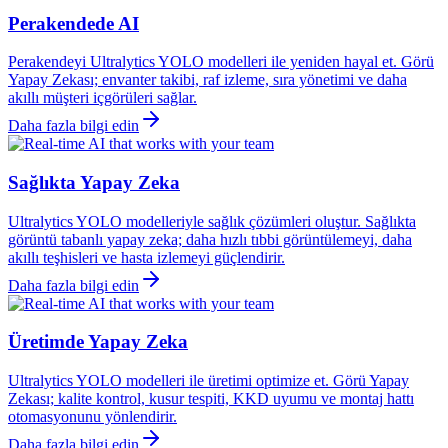
Perakendede AI
Perakendeyi Ultralytics YOLO modelleri ile yeniden hayal et. Görü
Yapay Zekası; envanter takibi, raf izleme, sıra yönetimi ve daha
akıllı müşteri içgörüleri sağlar.
Daha fazla bilgi edin
Sağlıkta Yapay Zeka
Ultralytics YOLO modelleriyle sağlık çözümleri oluştur. Sağlıkta
görüntü tabanlı yapay zeka; daha hızlı tıbbi görüntülemeyi, daha
akıllı teşhisleri ve hasta izlemeyi güçlendirir.
Daha fazla bilgi edin
Üretimde Yapay Zeka
Ultralytics YOLO modelleri ile üretimi optimize et. Görü Yapay
Zekası; kalite kontrol, kusur tespiti, KKD uyumu ve montaj hattı
otomasyonunu yönlendirir.
Daha fazla bilgi edin