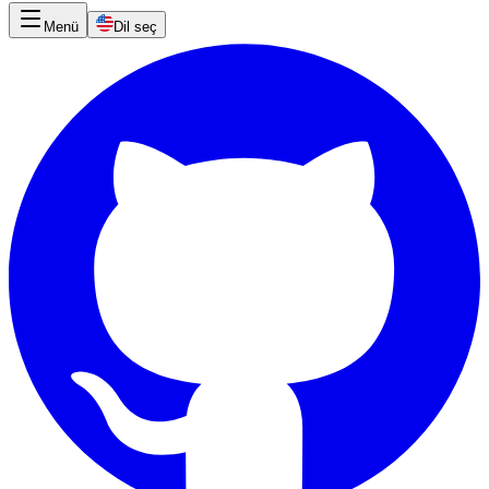
Menü
Dil seç