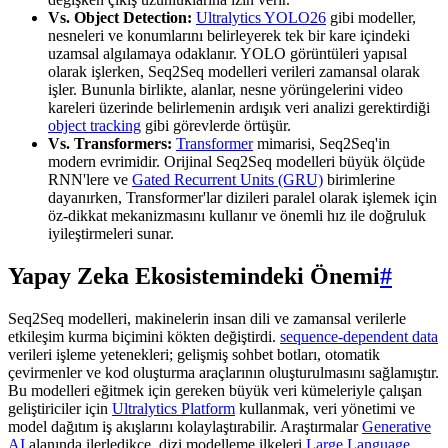
Vs. Object Detection:
Ultralytics YOLO26
gibi modeller,
nesneleri ve konumlarını belirleyerek tek bir kare içindeki
uzamsal algılamaya odaklanır. YOLO görüntüleri yapısal
olarak işlerken, Seq2Seq modelleri verileri zamansal olarak
işler. Bununla birlikte, alanlar, nesne yörüngelerini video
kareleri üzerinde belirlemenin ardışık veri analizi gerektirdiği
object tracking
gibi görevlerde örtüşür.
Vs. Transformers:
Transformer
mimarisi, Seq2Seq'in
modern evrimidir. Orijinal Seq2Seq modelleri büyük ölçüde
RNN'lere ve
Gated Recurrent Units (GRU)
birimlerine
dayanırken, Transformer'lar dizileri paralel olarak işlemek için
öz-dikkat mekanizmasını kullanır ve önemli hız ile doğruluk
iyileştirmeleri sunar.
Yapay Zeka Ekosistemindeki Önemi
#
Seq2Seq modelleri, makinelerin insan dili ve zamansal verilerle
etkileşim kurma biçimini kökten değiştirdi.
sequence-dependent data
verileri işleme yetenekleri; gelişmiş sohbet botları, otomatik
çevirmenler ve kod oluşturma araçlarının oluşturulmasını sağlamıştır.
Bu modelleri eğitmek için gereken büyük veri kümeleriyle çalışan
geliştiriciler için
Ultralytics Platform
kullanmak, veri yönetimi ve
model dağıtım iş akışlarını kolaylaştırabilir. Araştırmalar
Generative
AI
alanında ilerledikçe, dizi modelleme ilkeleri
Large Language