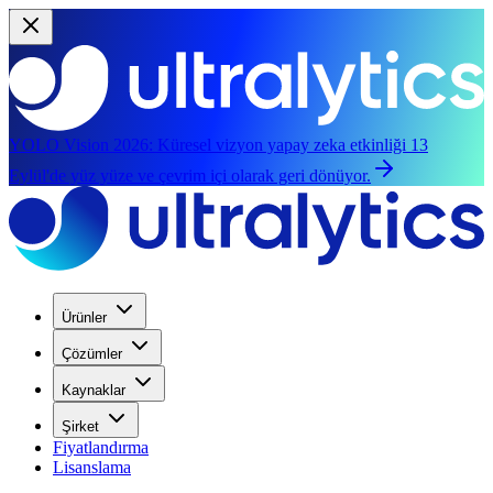
YOLO Vision 2026:
Küresel vizyon yapay zeka etkinliği 13
Eylül'de yüz yüze ve çevrim içi olarak geri dönüyor.
Ürünler
Çözümler
Kaynaklar
Şirket
Fiyatlandırma
Lisanslama