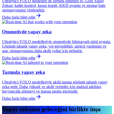
Ultralytics YOLO modelleri ile üretimi optimize et. Görü Yapay
Zekası; kalite kontrol, kusur tespiti, KKD uyumu ve montaj hattı
otomasyonunu yönlendirir.
Daha fazla bilgi edin
Otomotivde yapay zeka
Ultralytics YOLO modelleriyle otomotivde bilgisayarlı görü uygula.
Görüntü tabanlı yapay zeka; yol güvenliğini, sürücü yardımını ve
araç otomasyonunu daha akıllı yollar için geliştirir.
Daha fazla bilgi edin
Tarımda yapay zeka
Ultralytics YOLO modelleriyle akıllı tarıma görüntü tabanlı yapay
zeka getir. Daha yüksek ve akıllı verimler için mahsul takibini,
hayvancılık izlemeyi ve hassas tarımı güçlendir.
Daha fazla bilgi edin
Yapay zekanın geleceğini birlikte inşa