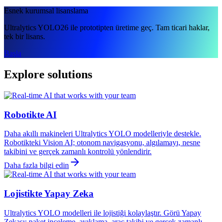
Esnek kurumsal lisanslama
Ultralytics YOLO26 ile prototipten üretime geç. Tam ticari haklar,
tek bir lisans.
Başla
Explore solutions
Robotikte AI
Daha akıllı makineleri Ultralytics YOLO modelleriyle destekle.
Robotikteki Vision AI; otonom navigasyonu, algılamayı, nesne
takibini ve gerçek zamanlı kontrolü yönlendirir.
Daha fazla bilgi edin
Lojistikte Yapay Zeka
Ultralytics YOLO modelleri ile lojistiği kolaylaştır. Görü Yapay
Zekası; paket inceleme, ayıklama, araç takibi ve gerçek zamanlı