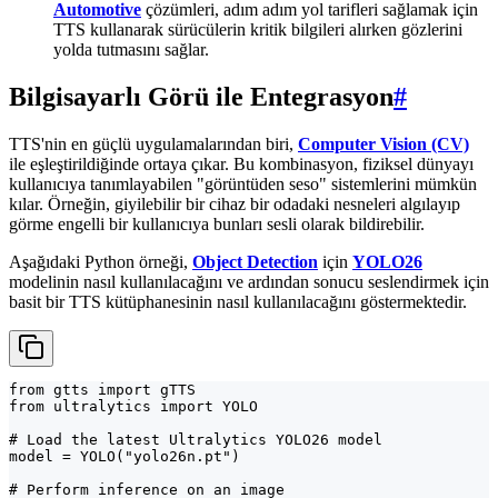
Automotive
çözümleri, adım adım yol tarifleri sağlamak için
TTS kullanarak sürücülerin kritik bilgileri alırken gözlerini
yolda tutmasını sağlar.
Bilgisayarlı Görü ile Entegrasyon
#
TTS'nin en güçlü uygulamalarından biri,
Computer Vision (CV)
ile eşleştirildiğinde ortaya çıkar. Bu kombinasyon, fiziksel dünyayı
kullanıcıya tanımlayabilen "görüntüden seso" sistemlerini mümkün
kılar. Örneğin, giyilebilir bir cihaz bir odadaki nesneleri algılayıp
görme engelli bir kullanıcıya bunları sesli olarak bildirebilir.
Aşağıdaki Python örneği,
Object Detection
için
YOLO26
modelinin nasıl kullanılacağını ve ardından sonucu seslendirmek için
basit bir TTS kütüphanesinin nasıl kullanılacağını göstermektedir.
from gtts import gTTS

from ultralytics import YOLO

# Load the latest Ultralytics YOLO26 model

model = YOLO("yolo26n.pt")

# Perform inference on an image
