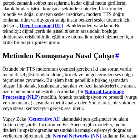
gerçek zamanlı sohbet mesajlarına kadar dijital metin girdilerini
alarak bunları işitsel konuşma şeklinde sentezler. İlk sürümler
robotik ve doğal olmayan sesler üretirken, modern TTS doğru
tonlama, ritim ve duyguya sahip insan benzeri sesler üretmek için
gelişmiş
Deep Learning (DL)
tekniklerinden yararlanır. Bu
teknoloji; dijital içerik ile işitsel tüketim arasındaki boşluğu
doldurarak erişilebilirlik, eğitim ve otomatik müşteri hizmetleri için
kritik bir arayüz görevi görür.
Metinden Konuşmaya Nasıl Çalışır
#
Özünde bir TTS motorunun çözmesi gereken iki ana sorun vardır:
metni dilsel gösterimlere dönüştürmek ve bu gösterimleri ses dalga
biçimlerine çevirmek. Bu işlem hattı genellikle birkaç aşamadan
oluşur. İlk olarak, kısaltmaları, sayıları ve özel karakterleri ele almak
üzere metin normalleştirilir. Ardından, bir
Natural Language
Processing (NLP)
modülü, fonetik transkripsiyon ve prosodi (vurgu
ve zamanlama) açısından metni analiz eder. Son olarak, bir vokoder
veya sinyal sentezleyici gerçek sesi üretir.
Yapay Zeka (
Generative AI
) alanındaki son gelişmeler bu alanı
kökten değiştirdi. Tacotron ve FastSpeech gibi modeller, metin
dizileri ile spektrogramlar arasındaki karmaşık eşlemeyi doğrudan
verilerden öğrenmek için
Neural Networks (NN)
kullanır. Bu uçtan