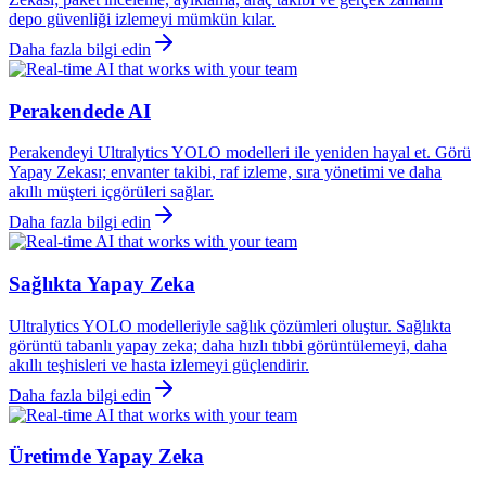
depo güvenliği izlemeyi mümkün kılar.
Daha fazla bilgi edin
Perakendede AI
Perakendeyi Ultralytics YOLO modelleri ile yeniden hayal et. Görü
Yapay Zekası; envanter takibi, raf izleme, sıra yönetimi ve daha
akıllı müşteri içgörüleri sağlar.
Daha fazla bilgi edin
Sağlıkta Yapay Zeka
Ultralytics YOLO modelleriyle sağlık çözümleri oluştur. Sağlıkta
görüntü tabanlı yapay zeka; daha hızlı tıbbi görüntülemeyi, daha
akıllı teşhisleri ve hasta izlemeyi güçlendirir.
Daha fazla bilgi edin
Üretimde Yapay Zeka