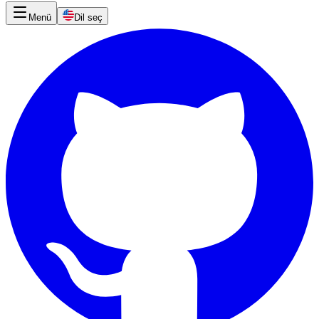
Menü
Dil seç