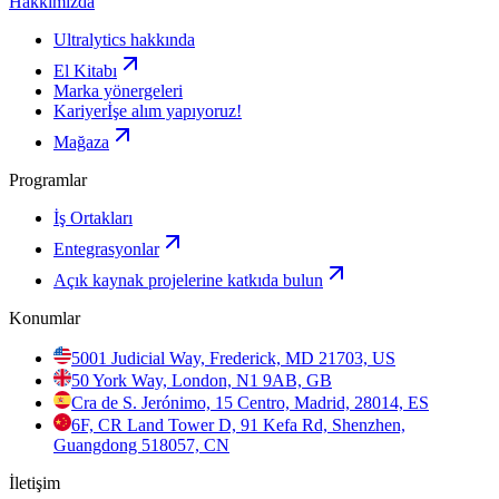
Hakkımızda
Ultralytics hakkında
El Kitabı
Marka yönergeleri
Kariyer
İşe alım yapıyoruz!
Mağaza
Programlar
İş Ortakları
Entegrasyonlar
Açık kaynak projelerine katkıda bulun
Konumlar
5001 Judicial Way, Frederick, MD 21703, US
50 York Way, London, N1 9AB, GB
Cra de S. Jerónimo, 15 Centro, Madrid, 28014, ES
6F, CR Land Tower D, 91 Kefa Rd, Shenzhen,
Guangdong 518057, CN
İletişim