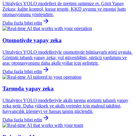
Ultralytics YOLO modelleri ile üretimi optimize et. Görü Yapay
Zekası; kalite kontrol, kusur tespiti, KKD uyumu ve montaj hattı
otomasyonunu yönlendirir.
Daha fazla bilgi edin
Otomotivde yapay zeka
Ultralytics YOLO modelleriyle otomotivde bilgisayarlı görü uygula.
Görüntü tabanlı yapay zeka; yol güvenliğini, sürücü yardımını ve
araç otomasyonunu daha akıllı yollar için geliştirir.
Daha fazla bilgi edin
Tarımda yapay zeka
Ultralytics YOLO modelleriyle akıllı tarıma görüntü tabanlı yapay
zeka getir. Daha yüksek ve akıllı verimler için mahsul takibini,
hayvancılık izlemeyi ve hassas tarımı güçlendir.
Daha fazla bilgi edin