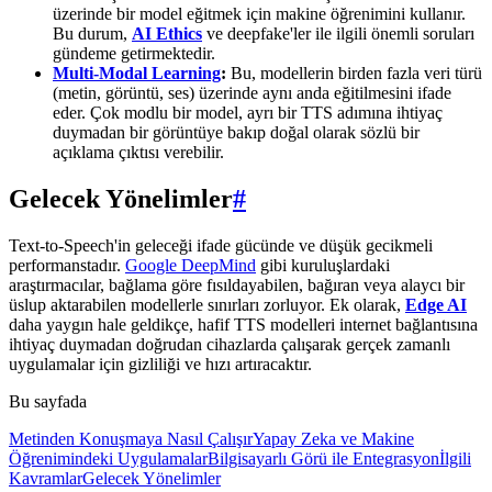
üzerinde bir model eğitmek için makine öğrenimini kullanır.
Bu durum,
AI Ethics
ve deepfake'ler ile ilgili önemli soruları
gündeme getirmektedir.
Multi-Modal Learning
:
Bu, modellerin birden fazla veri türü
(metin, görüntü, ses) üzerinde aynı anda eğitilmesini ifade
eder. Çok modlu bir model, ayrı bir TTS adımına ihtiyaç
duymadan bir görüntüye bakıp doğal olarak sözlü bir
açıklama çıktısı verebilir.
Gelecek Yönelimler
#
Text-to-Speech'in geleceği ifade gücünde ve düşük gecikmeli
performanstadır.
Google DeepMind
gibi kuruluşlardaki
araştırmacılar, bağlama göre fısıldayabilen, bağıran veya alaycı bir
üslup aktarabilen modellerle sınırları zorluyor. Ek olarak,
Edge AI
daha yaygın hale geldikçe, hafif TTS modelleri internet bağlantısına
ihtiyaç duymadan doğrudan cihazlarda çalışarak gerçek zamanlı
uygulamalar için gizliliği ve hızı artıracaktır.
Bu sayfada
Metinden Konuşmaya Nasıl Çalışır
Yapay Zeka ve Makine
Öğrenimindeki Uygulamalar
Bilgisayarlı Görü ile Entegrasyon
İlgili
Kavramlar
Gelecek Yönelimler