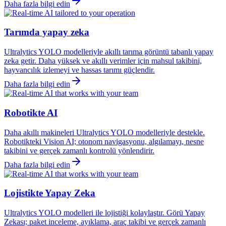
Daha fazla bilgi edin
Tarımda yapay zeka
Ultralytics YOLO modelleriyle akıllı tarıma görüntü tabanlı yapay
zeka getir. Daha yüksek ve akıllı verimler için mahsul takibini,
hayvancılık izlemeyi ve hassas tarımı güçlendir.
Daha fazla bilgi edin
Robotikte AI
Daha akıllı makineleri Ultralytics YOLO modelleriyle destekle.
Robotikteki Vision AI; otonom navigasyonu, algılamayı, nesne
takibini ve gerçek zamanlı kontrolü yönlendirir.
Daha fazla bilgi edin
Lojistikte Yapay Zeka
Ultralytics YOLO modelleri ile lojistiği kolaylaştır. Görü Yapay
Zekası; paket inceleme, ayıklama, araç takibi ve gerçek zamanlı