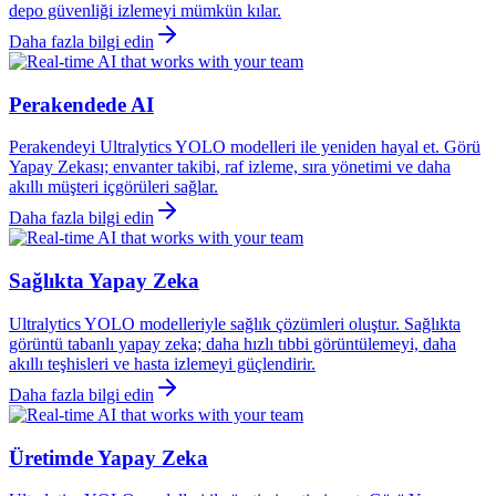
depo güvenliği izlemeyi mümkün kılar.
Daha fazla bilgi edin
Perakendede AI
Perakendeyi Ultralytics YOLO modelleri ile yeniden hayal et. Görü
Yapay Zekası; envanter takibi, raf izleme, sıra yönetimi ve daha
akıllı müşteri içgörüleri sağlar.
Daha fazla bilgi edin
Sağlıkta Yapay Zeka
Ultralytics YOLO modelleriyle sağlık çözümleri oluştur. Sağlıkta
görüntü tabanlı yapay zeka; daha hızlı tıbbi görüntülemeyi, daha
akıllı teşhisleri ve hasta izlemeyi güçlendirir.
Daha fazla bilgi edin
Üretimde Yapay Zeka