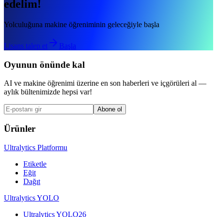
edelim!
Yolculuğuna makine öğreniminin geleceğiyle başla
Lisans talep et
Başla
Oyunun önünde kal
AI ve makine öğrenimi üzerine en son haberleri ve içgörüleri al —
aylık bültenimizde hepsi var!
Abone ol
Ürünler
Ultralytics Platformu
Etiketle
Eğit
Dağıt
Ultralytics YOLO
Ultralytics YOLO26