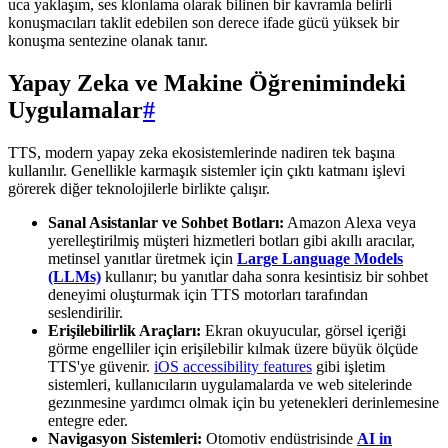
uca yaklaşım, ses klonlama olarak bilinen bir kavramla belirli
konuşmacıları taklit edebilen son derece ifade gücü yüksek bir
konuşma sentezine olanak tanır.
Yapay Zeka ve Makine Öğrenimindeki
Uygulamalar
#
TTS, modern yapay zeka ekosistemlerinde nadiren tek başına
kullanılır. Genellikle karmaşık sistemler için çıktı katmanı işlevi
görerek diğer teknolojilerle birlikte çalışır.
Sanal Asistanlar ve Sohbet Botları:
Amazon Alexa veya
yerelleştirilmiş müşteri hizmetleri botları gibi akıllı aracılar,
metinsel yanıtlar üretmek için
Large Language Models
(LLMs)
kullanır; bu yanıtlar daha sonra kesintisiz bir sohbet
deneyimi oluşturmak için TTS motorları tarafından
seslendirilir.
Erişilebilirlik Araçları:
Ekran okuyucular, görsel içeriği
görme engelliler için erişilebilir kılmak üzere büyük ölçüde
TTS'ye güvenir.
iOS accessibility features
gibi işletim
sistemleri, kullanıcıların uygulamalarda ve web sitelerinde
gezınmesine yardımcı olmak için bu yetenekleri derinlemesine
entegre eder.
Navigasyon Sistemleri:
Otomotiv endüstrisinde
AI in