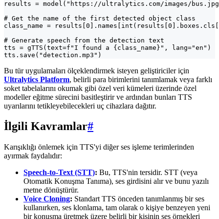
results = model("https://ultralytics.com/images/bus.jpg
# Get the name of the first detected object class

class_name = results[0].names[int(results[0].boxes.cls[
# Generate speech from the detection text

tts = gTTS(text=f"I found a {class_name}", lang="en")

tts.save("detection.mp3")
Bu tür uygulamaları ölçeklendirmek isteyen geliştiriciler için
Ultralytics Platform
, belirli para birimlerini tanımlamak veya farklı
soket tabelalarını okumak gibi özel veri kümeleri üzerinde özel
modeller eğitme sürecini basitleştirir ve ardından bunları TTS
uyarılarını tetikleyebilecekleri uç cihazlara dağıtır.
İlgili Kavramlar
#
Karışıklığı önlemek için TTS'yi diğer ses işleme terimlerinden
ayırmak faydalıdır:
Speech-to-Text (STT)
:
Bu, TTS'nin tersidir. STT (veya
Otomatik Konuşma Tanıma), ses girdisini alır ve bunu yazılı
metne dönüştürür.
Voice Cloning
:
Standart TTS önceden tanımlanmış bir ses
kullanırken, ses klonlama, tam olarak o kişiye benzeyen yeni
bir konuşma üretmek üzere belirli bir kişinin ses örnekleri