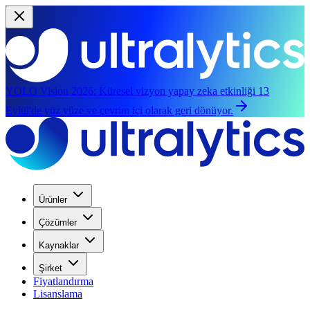
YOLO Vision 2026:
Küresel vizyon yapay zeka etkinliği 13
Eylül'de yüz yüze ve çevrim içi olarak geri dönüyor.
Ürünler
Çözümler
Kaynaklar
Şirket
Fiyatlandırma
Lisanslama