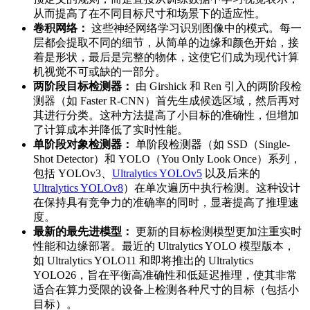
从而提高了在不同目标尺寸和场景下的适应性。
卷积网络：
这些神经网络学习识别图像中的模式。每一
层都会提取不同的细节，从简单的边缘和颜色开始，接
着是形状，最后是完整的物体，这使它们成为现代计算
机视觉不可或缺的一部分。
两阶段目标检测器：
由 Girshick 和 Ren 引入的两阶段检
测器（如 Faster R-CNN）首先生成候选区域，然后再对
其进行分类。这种方法提高了小目标的准确性，但增加
了计算成本并降低了实时性能。
单阶段对象检测器：
单阶段检测器（如 SSD（Single-
Shot Detector）和 YOLO（You Only Look Once）系列，
包括 YOLOv3、
Ultralytics YOLOv5
以及后来的
Ultralytics YOLOv8
）在单次遍历中执行检测。这种设计
在保持具有竞争力的准确率的同时，显著提高了推理速
度。
最新的最先进模型：
更新的目标检测模型更加注重实时
性能和边缘部署。最近的 Ultralytics YOLO 模型版本，
如 Ultralytics YOLO11 和即将推出的 Ultralytics
YOLO26，旨在平衡高准确性和低延迟推理，使其非常
适合在算力受限的设备上检测各种尺寸的目标（包括小
目标）。