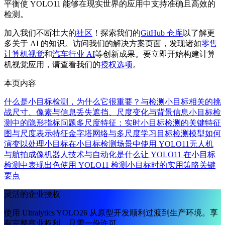
平衡使 YOLO11 能够在现实世界的应用中支持准确且高效的
检测。
加入我们不断壮大的
社区
！探索我们的
GitHub 仓库
以了解更
多关于 AI 的知识。访问我们的解决方案页面，发现诸如
零售
计算机视觉
和
汽车行业 AI
等创新成果。要立即开始构建计算
机视觉应用，请查看我们的
授权选项
。
本页内容
什么是小目标检测，为什么它很重要？
与检测小目标相关的挑
战
尺寸、像素与信息丢失
遮挡、尺度变化与背景信息
小目标检
测中的隐形指标问题
多尺度特征：实时小目标检测的关键
特征
图与尺度表示
特征金字塔网络与多尺度学习
目标检测模型如何
演变以处理小目标
在小目标检测场景中使用 YOLO11
无人机
与航拍成像
机器人技术与自动化
是什么让 YOLO11 在小目标
检测中表现出色
使用 YOLO11 检测小目标时的实用策略
关键
要点
灵活的企业授权
使用 Ultralytics YOLO26 从原型开发顺利过渡到生产环境。享
有完整商业权利，只需一份许可。