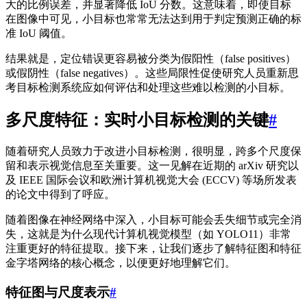
大的比例误差，并显著降低 IoU 分数。这意味着，即使目标
在图像中可见，小目标也常常无法达到用于判定预测正确的标
准 IoU 阈值。
结果就是，定位错误更容易被分类为假阳性（false positives）
或假阴性（false negatives）。这些局限性促使研究人员重新思
考目标检测系统应如何评估和处理这些难以检测的小目标。
多尺度特征：实时小目标检测的关键
#
随着研究人员致力于改进小目标检测，很明显，跨多个尺度保
留和表示视觉信息至关重要。这一见解在近期的 arXiv 研究以
及 IEEE 国际会议和欧洲计算机视觉大会 (ECCV) 等场所发表
的论文中得到了呼应。
随着图像在神经网络中深入，小目标可能会丢失细节或完全消
失，这就是为什么现代计算机视觉模型（如 YOLO11）非常
注重更好的特征提取。接下来，让我们逐步了解特征图和特征
金字塔网络的核心概念，以便更好地理解它们。
特征图与尺度表示
#