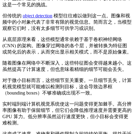
这是一个常见的挑战。
但传统的
object detection
模型往往难以做到这一点。图像和视
频中的小对象代表了非常有限的视觉信息。简而言之，当模型
观察它们时，没有太多细节可供学习或识别。
从底层原理来看，这些模型通常依赖于基于卷积神经网络
(CNN) 的架构。图像穿过网络的各个层，并被转换为特征图
或简化后的表示，从而突出显示相关模式，而不是原始像素。
随着图像在网络中不断深入，这些特征图会变得越来越小。这
虽然提高了计算速度，但也意味着精细的细节可能会丢失。
对于微小目标而言，这些细节至关重要。一旦细节丢失，计算
机视觉模型就可能难以检测到目标，这会导致边界框
（bounding boxes）不够准确或出现不一致。
实时端到端计算机视觉系统使这一问题变得更加棘手。高分辨
率图像有助于保留细节，但它们会降低推理速度并需要更高的
GPU 算力。低分辨率虽然运行速度更快，但小目标会变得更
难检测。
这变成了速度、准确率和硬件限制之间持续的平衡。得益于近