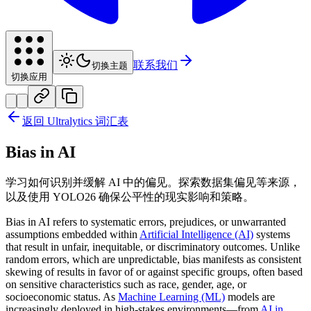
联系我们
切换主题
切换应用
返回 Ultralytics 词汇表
Bias in AI
学习如何识别并缓解 AI 中的偏见。探索数据集偏见等来源，
以及使用 YOLO26 确保公平性的现实影响和策略。
Bias in AI refers to systematic errors, prejudices, or unwarranted
assumptions embedded within
Artificial Intelligence (AI)
systems
that result in unfair, inequitable, or discriminatory outcomes. Unlike
random errors, which are unpredictable, bias manifests as consistent
skewing of results in favor of or against specific groups, often based
on sensitive characteristics such as race, gender, age, or
socioeconomic status. As
Machine Learning (ML)
models are
increasingly deployed in high-stakes environments—from
AI in