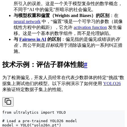
所引入的误差。这是一个关于模型复杂性的数学概念，
不同于“AI 中的偏见”所暗示的社会偏见。
与模型权重和偏置（Weights and Biases）的区别
：在
neural network
中，“偏置”项是一个可学习的参数（就像
线性方程中的截距），它允许
activation function
发生偏
移。这是一个基本的数学组件，而不是伦理缺陷。
与
Fairness in AI
的区别
：偏见指的是偏见或错误的
存
在
，而公平则是
目标
或用于消除该偏见的一系列纠正措
施。
技术示例：评估子群体性能
#
为了检测偏见，开发人员经常在代表少数群体的特定“挑战”数
据集上测试他们的模型。以下示例演示了如何使用
YOLO26
来验证特定数据子集上的性能。
from ultralytics import YOLO

# Load a pre-trained YOLO26 model

model = YOLO("yolo26n.pt")
