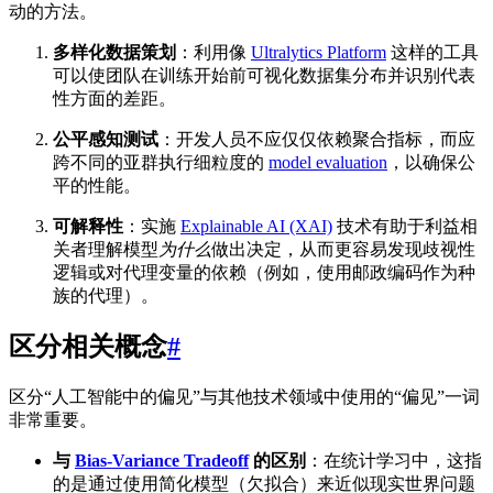
动的方法。
多样化数据策划
：利用像
Ultralytics Platform
这样的工具
可以使团队在训练开始前可视化数据集分布并识别代表
性方面的差距。
公平感知测试
：开发人员不应仅仅依赖聚合指标，而应
跨不同的亚群执行细粒度的
model evaluation
，以确保公
平的性能。
可解释性
：实施
Explainable AI (XAI)
技术有助于利益相
关者理解模型
为什么
做出决定，从而更容易发现歧视性
逻辑或对代理变量的依赖（例如，使用邮政编码作为种
族的代理）。
区分相关概念
#
区分“人工智能中的偏见”与其他技术领域中使用的“偏见”一词
非常重要。
与
Bias-Variance Tradeoff
的区别
：在统计学习中，这指
的是通过使用简化模型（欠拟合）来近似现实世界问题