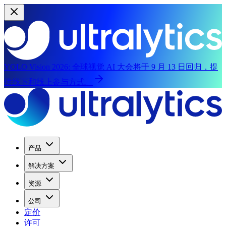
YOLO Vision 2026:
全球视觉 AI 大会将于 9 月 13 日回归，提
供线下和线上参与方式。
产品
解决方案
资源
公司
定价
许可