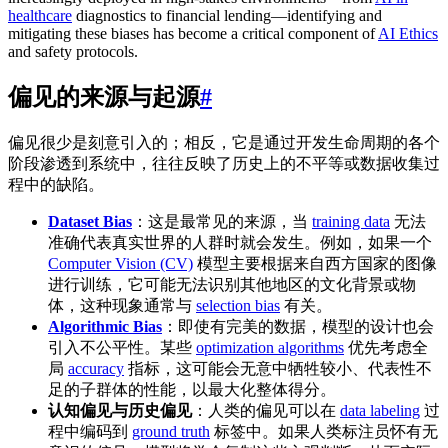
healthcare
diagnostics to financial lending—identifying and
mitigating these biases has become a critical component of
AI Ethics
and safety protocols.
偏见的来源与起源
#
偏见很少是刻意引入的；相反，它是通过开发生命周期的各个
阶段渗透到系统中，往往反映了历史上的不平等或数据收集过
程中的缺陷。
Dataset Bias
：这是最常见的来源，当
training data
无法
准确代表真实世界的人群时就会发生。例如，如果一个
Computer Vision (CV)
模型主要根据来自西方国家的图像
进行训练，它可能无法识别其他地区的文化背景或物
体，这种现象通常与
selection bias
有关。
Algorithmic Bias
：即使有完美的数据，模型的设计也会
引入不公平性。某些
optimization algorithms
优先考虑全
局
accuracy
指标，这可能会无意中牺牲较小、代表性不
足的子群体的性能，以最大化整体得分。
认知偏见与历史偏见
：人类的偏见可以在
data labeling
过
程中编码到
ground truth
标签中。如果人类标注员怀有无