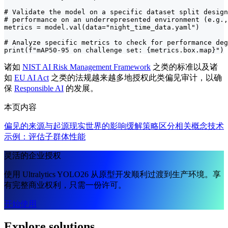
# Validate the model on a specific dataset split design
# performance on an underrepresented environment (e.g.,
metrics = model.val(data="night_time_data.yaml")

# Analyze specific metrics to check for performance deg
print(f"mAP50-95 on challenge set: {metrics.box.map}")
诸如
NIST AI Risk Management Framework
之类的标准以及诸
如
EU AI Act
之类的法规越来越多地授权此类偏见审计，以确
保
Responsible AI
的发展。
本页内容
偏见的来源与起源
现实世界的影响
缓解策略
区分相关概念
技术
示例：评估子群体性能
灵活的企业授权
使用 Ultralytics YOLO26 从原型开发顺利过渡到生产环境。享
有完整商业权利，只需一份许可。
开始使用
Explore solutions