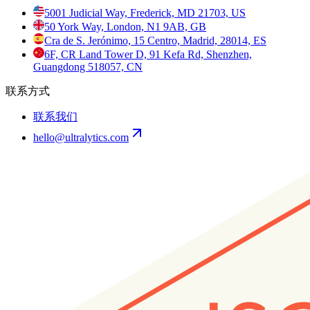
5001 Judicial Way, Frederick, MD 21703, US
50 York Way, London, N1 9AB, GB
Cra de S. Jerónimo, 15 Centro, Madrid, 28014, ES
6F, CR Land Tower D, 91 Kefa Rd, Shenzhen,
Guangdong 518057, CN
联系方式
联系我们
hello@ultralytics.com