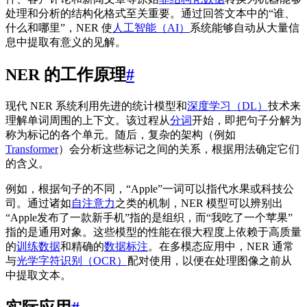
处理和分析的结构化格式至关重要。通过回答文本中的“谁、
什么和哪里”，NER 使
人工智能（AI）
系统能够自动从大量信
息中提取有意义的见解。
NER 的工作原理
#
现代 NER 系统利用先进的统计模型和
深度学习（DL）
技术来
理解单词周围的上下文。该过程从
分词
开始，即把句子分解为
称为标记的各个单元。随后，复杂的架构（例如
Transformer
）会分析这些标记之间的关系，根据用法确定它们
的含义。
例如，根据句子的不同，“Apple”一词可以指代水果或科技公
司。通过诸如
自注意力
之类的机制，NER 模型可以辨别出
“Apple发布了一款新手机”指的是组织，而“我吃了一个苹果”
指的是通用对象。这些模型的性能在很大程度上依赖于高质量
的
训练数据
和精确的
数据标注
。在多模态应用中，NER 通常
与
光学字符识别（OCR）
配对使用，以便在处理图像之前从
中提取文本。