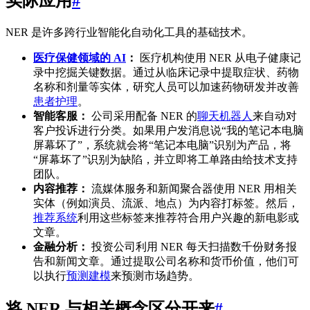
实际应用
#
NER 是许多跨行业智能化自动化工具的基础技术。
医疗保健领域的 AI
：
医疗机构使用 NER 从电子健康记
录中挖掘关键数据。通过从临床记录中提取症状、药物
名称和剂量等实体，研究人员可以加速药物研发并改善
患者护理
。
智能客服：
公司采用配备 NER 的
聊天机器人
来自动对
客户投诉进行分类。如果用户发消息说“我的笔记本电脑
屏幕坏了”，系统就会将“笔记本电脑”识别为产品，将
“屏幕坏了”识别为缺陷，并立即将工单路由给技术支持
团队。
内容推荐：
流媒体服务和新闻聚合器使用 NER 用相关
实体（例如演员、流派、地点）为内容打标签。然后，
推荐系统
利用这些标签来推荐符合用户兴趣的新电影或
文章。
金融分析：
投资公司利用 NER 每天扫描数千份财务报
告和新闻文章。通过提取公司名称和货币价值，他们可
以执行
预测建模
来预测市场趋势。
将 NER 与相关概念区分开来
#