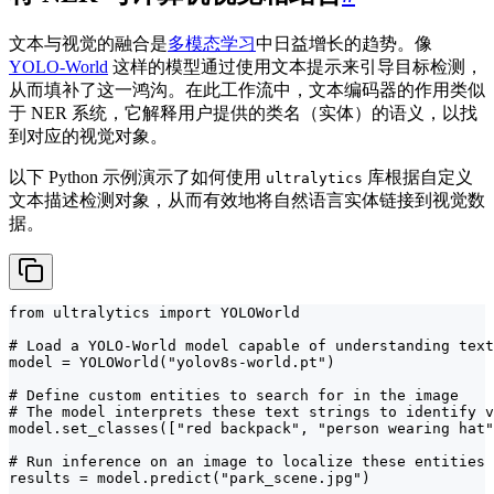
文本与视觉的融合是
多模态学习
中日益增长的趋势。像
YOLO-World
这样的模型通过使用文本提示来引导目标检测，
从而填补了这一鸿沟。在此工作流中，文本编码器的作用类似
于 NER 系统，它解释用户提供的类名（实体）的语义，以找
到对应的视觉对象。
以下 Python 示例演示了如何使用
库根据自定义
ultralytics
文本描述检测对象，从而有效地将自然语言实体链接到视觉数
据。
from ultralytics import YOLOWorld

# Load a YOLO-World model capable of understanding text
model = YOLOWorld("yolov8s-world.pt")

# Define custom entities to search for in the image

# The model interprets these text strings to identify v
model.set_classes(["red backpack", "person wearing hat"
# Run inference on an image to localize these entities

results = model.predict("park_scene.jpg")
