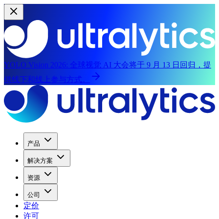
YOLO Vision 2026:
全球视觉 AI 大会将于 9 月 13 日回归，提
供线下和线上参与方式。
产品
解决方案
资源
公司
定价
许可