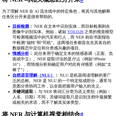
为了理解 NER 在 AI 流水线中的特定角色，将其与其他解释
任务区分开来是很有帮助的。
目标检测
：
NER 在文本中识别实体，而目标检测则在
图像中识别实体。例如，诸如
YOLO26
之类的视觉模型
可检测视频流中的汽车和行人，而 NER 则在书面报告
中检测“福特”和“司机”。这两项任务都旨在在其各自的
数据模态中定位和分类感兴趣的项目。
情感分析
：
此任务用于确定文本的情感基调（正面、负
面或中立）。NER 提取讨论的是
什么
（例如“iPhone
16”），而情感分析则确定用户对此有
何
感受（例如“太
棒了”）。
自然语言理解（NLU）
：
NLU 是机器阅读理解的更广
泛的总称。NER 是 NLU 的一个特定组成部分，通常与
意图分类协同工作，以全面把握用户输入的含义。
关键词提取：
与 NER 将词汇分类为语义类别（例如：
人名、日期）不同，关键词提取只是识别文档中最频繁
或相关的术语，而不了解其实体类型。
将 NER 与计算机视觉相结合
#